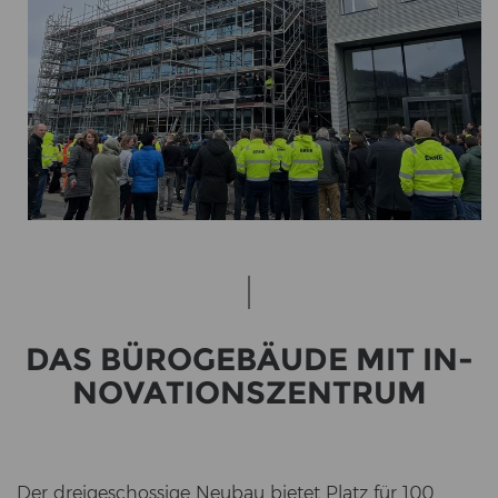
DAS BÜ­RO­GE­BÄU­DE MIT IN­
NO­VA­TI­ONS­ZEN­TRUM
Der drei­ge­schos­si­ge Neu­bau bie­tet Platz für 100