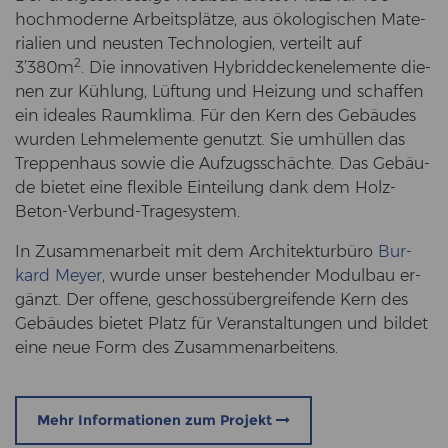
hoch­mo­der­ne Ar­beits­plät­ze, aus öko­lo­gi­schen Ma­te­
ria­li­en und neus­ten Tech­no­lo­gien, ver­teilt auf
2
3’380m
. Die in­no­va­ti­ven Hy­brid­de­cken­ele­men­te die­
nen zur Küh­lung, Lüf­tung und Hei­zung und schaf­fen
ein idea­les Raum­kli­ma. Für den Kern des Ge­bäu­des
wur­den Lehm­ele­men­te ge­nutzt. Sie um­hül­len das
Trep­pen­haus sowie die Auf­zugs­schäch­te. Das Ge­bäu­
de bie­tet eine fle­xi­ble Ein­tei­lung dank dem Holz-​
Beton-Verbund-Tragesystem.
In Zu­sam­men­ar­beit mit dem Ar­chi­tek­tur­bü­ro
Bur­
kard Meyer
, wurde unser be­stehen­der Mo­dul­bau er­
gänzt. Der of­fe­ne, ge­schoss­über­grei­fen­de Kern des
Ge­bäu­des bie­tet Platz für Ver­an­stal­tun­gen und bil­det
eine neue Form des Zu­sam­men­ar­bei­tens.
Mehr Informationen zum Projekt