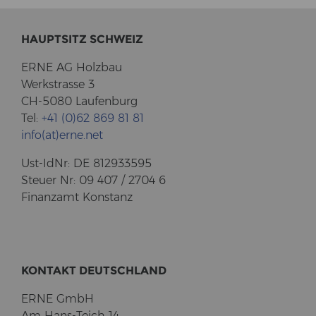
HAUPT­SITZ SCHWEIZ
ERNE AG Holz­bau
Werk­stras­se 3
CH-5080 Lau­fen­burg
Tel:
+41 (0)62 869 81 81
info(at)erne.net
Ust-​IdNr: DE 812933595
Steu­er Nr: 09 407 / 2704 6
Fi­nanz­amt Kon­stanz
KON­TAKT DEUTSCH­LAND
ERNE GmbH
Am Hans-​Teich 14