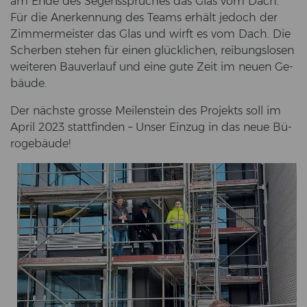
am Ende des Se­gens­spru­ches das Glas vom Dach.
Für die An­er­ken­nung des Teams er­hält je­doch der
Zim­mer­meis­ter das Glas und wirft es vom Dach. Die
Scher­ben ste­hen für einen glück­li­chen, rei­bungs­lo­sen
wei­te­ren Bau­ver­lauf und eine gute Zeit im neuen Ge­
bäu­de.
Der nächs­te gros­se Mei­len­stein des Pro­jekts soll im
April 2023 statt­fin­den – Unser Ein­zug in das neue Bü­
ro­ge­bäu­de!