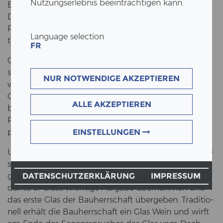
Nutzungserlebnis beeinträchtigen kann.
End­lich ziert der Richt­baum an un­se­rem Ge­bäu­de!
Die Ar­bei­ten wur­den sym­bo­lisch ab­ge­schlos­sen. Der
Roh­bau steht und der Dach­stuhl wurde in den letz­
Language selection
ten Tagen fer­tig­ge­stellt.
FR
Genau ein Jahr nach dem Spa­ten­stich fei­ern wir die­
sen gros­sen Mei­len­stein. Über 100 Hand­wer­ker*innen
NUR NOTWENDIGE AKZEPTIEREN
waren an un­se­rem Neu­bau in­vol­viert und haben
Gros­ses ge­leis­tet. Der Roh­bau be­ginnt vom Aus­he­
ALLE AKZEPTIEREN
ben der Bau­gru­be zum Bau des Fun­da­ments in
Rich­tung Aus­sen­wän­de, tra­gen­de Wände und Trep­
pen bis hin­auf zur Dach­kon­struk­ti­on in die Höhe.
EINSTELLUNGEN
Unser Zim­mer­meis­ter Rein­hard Maier hat den Richt­
spruch für das neue Bü­ro­ge­bäu­de am Richt­fest vor­
ge­tra­gen. Als be­deu­tungs­vol­ler Mann am Pro­jekt
DATENSCHUTZERKLÄRUNG
IMPRESSUM
durf­te er diese wich­ti­ge Auf­ga­be über­neh­men und
das erste Glas der Bau­herr­schaft über­ge­ben. Tra­di­tio­
nell er­hält die Bau­herr­schaft ein Glas Wein und wirft