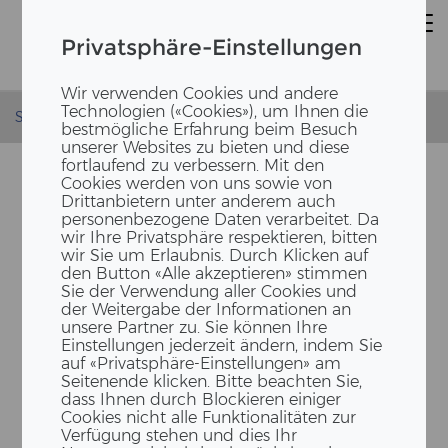
Privatsphäre-Einstellungen
Wir verwenden Cookies und andere
Technologien («Cookies»), um Ihnen die
Startseite
News
Richtfest - Bürogebäude Stein
bestmögliche Erfahrung beim Besuch
unserer Websites zu bieten und diese
fortlaufend zu verbessern. Mit den
Cookies werden von uns sowie von
Drittanbietern unter anderem auch
personenbezogene Daten verarbeitet. Da
wir Ihre Privatsphäre respektieren, bitten
wir Sie um Erlaubnis. Durch Klicken auf
den Button «Alle akzeptieren» stimmen
Sie der Verwendung aller Cookies und
der Weitergabe der Informationen an
unsere Partner zu. Sie können Ihre
DER HÖCHS­TE PUNKT VOM
Einstellungen jederzeit ändern, indem Sie
GE­BÄU­DE STEHT
auf «Privatsphäre-Einstellungen» am
Seitenende klicken. Bitte beachten Sie,
dass Ihnen durch Blockieren einiger
Cookies nicht alle Funktionalitäten zur
Verfügung stehen und dies Ihr