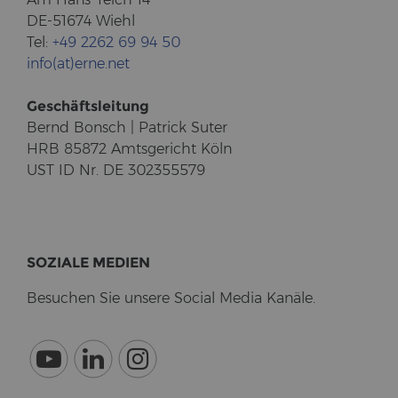
DE-51674 Wiehl
Tel:
+49 2262 69 94 50
info(at)erne.net
Ge­schäfts­lei­tung
Bernd Bonsch | Pa­trick Suter
HRB 85872 Amts­ge­richt Köln
UST ID Nr. DE 302355579
SO­ZIA­LE ME­DI­EN
Be­su­chen Sie un­se­re So­cial Media Ka­nä­le.