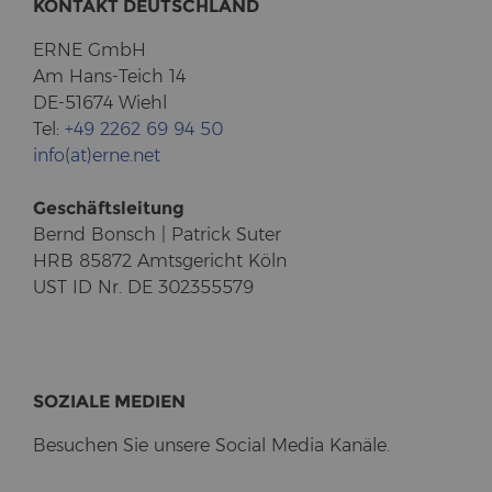
KON­TAKT DEUTSCH­LAND
ERNE GmbH
Am Hans-​Teich 14
DE-51674 Wiehl
Tel:
+49 2262 69 94 50
info(at)erne.net
Ge­schäfts­lei­tung
Bernd Bonsch | Pa­trick Suter
HRB 85872 Amts­ge­richt Köln
UST ID Nr. DE 302355579
SO­ZIA­LE ME­DI­EN
Be­su­chen Sie un­se­re So­cial Media Ka­nä­le.