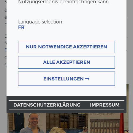
Nutzungserlebnis beeinträchtigen kann.
Nach­dem im letz­ten Jahr die Be­rufs­schau in Etz­gen
ein vol­ler Er­folg war, fand sie in die­sem Jahr in Form
einer Tisch­mes­se am 12. und 13. Mai 2023 in der Turn­
Language selection
hal­le Frick statt.
FR
Die ERNE AG Holz­bau war mit den bei­den Lehr­be­ru­
fen
Zim­mer­mann/Zim­me­rin EFZ und Zeich­ner/-in
NUR NOTWENDIGE AKZEPTIEREN
EFZ Fach­rich­tung Ar­chi­tek­tur
ver­tre­ten. Zwei Ler­nen­
de haben die Ti­sche be­treut und in­ter­es­sier­te Ju­
ALLE AKZEPTIEREN
gend­li­che und deren El­tern be­ra­ten.
EINSTELLUNGEN
DATENSCHUTZERKLÄRUNG
IMPRESSUM