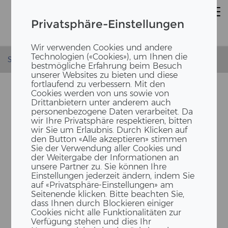
Privatsphäre-Einstellungen
Wir verwenden Cookies und andere
Technologien («Cookies»), um Ihnen die
Startseite
News
Tischmesse Frick
bestmögliche Erfahrung beim Besuch
unserer Websites zu bieten und diese
fortlaufend zu verbessern. Mit den
Cookies werden von uns sowie von
Drittanbietern unter anderem auch
personenbezogene Daten verarbeitet. Da
wir Ihre Privatsphäre respektieren, bitten
wir Sie um Erlaubnis. Durch Klicken auf
den Button «Alle akzeptieren» stimmen
Sie der Verwendung aller Cookies und
der Weitergabe der Informationen an
unsere Partner zu. Sie können Ihre
ERNE AG HOLZ­BAU AN DER
Einstellungen jederzeit ändern, indem Sie
TISCH­MES­SE 2023 IN FRICK
auf «Privatsphäre-Einstellungen» am
Seitenende klicken. Bitte beachten Sie,
dass Ihnen durch Blockieren einiger
Cookies nicht alle Funktionalitäten zur
Verfügung stehen und dies Ihr