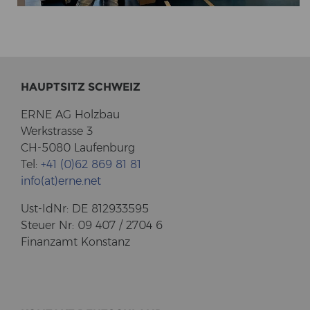
HAUPT­SITZ SCHWEIZ
ERNE AG Holz­bau
Werk­stras­se 3
CH-5080 Lau­fen­burg
Tel:
+41 (0)62 869 81 81
info(at)erne.net
Ust-​IdNr: DE 812933595
Steu­er Nr: 09 407 / 2704 6
Fi­nanz­amt Kon­stanz