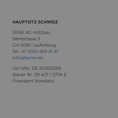
HAUPT­SITZ SCHWEIZ
ERNE AG Holz­bau
Werk­stras­se 3
CH-5080 Lau­fen­burg
Tel:
+41 (0)62 869 81 81
info(at)erne.net
Ust-​IdNr: DE 812933595
Steu­er Nr: 09 407 / 2704 6
Fi­nanz­amt Kon­stanz