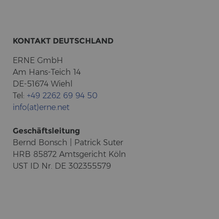
KON­TAKT DEUTSCH­LAND
ERNE GmbH
Am Hans-​Teich 14
DE-51674 Wiehl
Tel:
+49 2262 69 94 50
info(at)erne.net
Ge­schäfts­lei­tung
Bernd Bonsch | Pa­trick Suter
HRB 85872 Amts­ge­richt Köln
UST ID Nr. DE 302355579