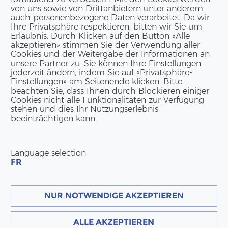
t Sie Ihr persönlicher Glücksmoment. Wir
von uns sowie von Drittanbietern unter anderem
auch personenbezogene Daten verarbeitet. Da wir
chokolade aus der Manufaktur in
Ihre Privatsphäre respektieren, bitten wir Sie um
Erlaubnis. Durch Klicken auf den Button «Alle
n, einen
akzeptieren» stimmen Sie der Verwendung aller
Cookies und der Weitergabe der Informationen an
unsere Partner zu. Sie können Ihre Einstellungen
jederzeit ändern, indem Sie auf «Privatsphäre-
Einstellungen» am Seitenende klicken. Bitte
beachten Sie, dass Ihnen durch Blockieren einiger
Cookies nicht alle Funktionalitäten zur Verfügung
stehen und dies Ihr Nutzungserlebnis
beeinträchtigen kann.
ut von unserem Bau- und Werkstoff Holz
Language selection
chnischen und architektonischen
FR
hen Vorte
NUR NOTWENDIGE AKZEPTIEREN
ALLE AKZEPTIEREN
1