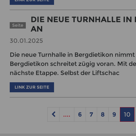
DIE NEUE TURNHALLE IN
Seite
AN
30.01.2025
Die neue Turnhalle in Bergdietikon nimmt
Bergdietikon schreitet zügig voran. Mit 
nächste Etappe. Selbst der Liftschac
LINK ZUR SEITE
....
6
7
8
9
10