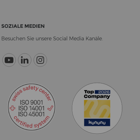
SO­ZIA­LE ME­DI­EN
Be­su­chen Sie un­se­re So­cial Media Ka­nä­le.