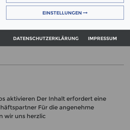
EINSTELLUNGEN
ieren Der Inhalt erfordert eine
ung der Live Übertragung Konkret am
DATENSCHUTZERKLÄRUNG
IMPRESSUM
 der Baumuster-
aktivieren Der Inhalt erfordert eine
chäftspartner Für die angenehme
wir uns herzlic