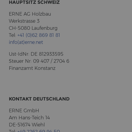
HAUPT­SITZ SCHWEIZ
ERNE AG Holz­bau
Werk­stras­se 3
CH-5080 Lau­fen­burg
Tel:
+41 (0)62 869 81 81
info(at)erne.net
Ust-​IdNr: DE 812933595
Steu­er Nr: 09 407 / 2704 6
Fi­nanz­amt Kon­stanz
KON­TAKT DEUTSCH­LAND
ERNE GmbH
Am Hans-​Teich 14
DE-51674 Wiehl
Tel:
+49 2262 69 94 50