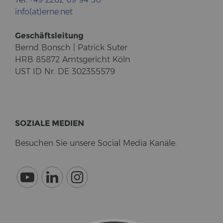
info(at)erne.net
Ge­schäfts­lei­tung
Bernd Bonsch | Pa­trick Suter
HRB 85872 Amts­ge­richt Köln
UST ID Nr. DE 302355579
SO­ZIA­LE ME­DI­EN
Be­su­chen Sie un­se­re So­cial Media Ka­nä­le.