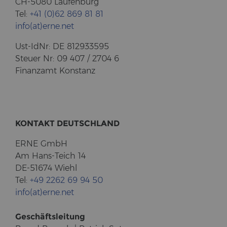
CH-5080 Lau­fen­burg
Tel:
+41 (0)62 869 81 81
info(at)erne.net
Ust-​IdNr: DE 812933595
Steu­er Nr: 09 407 / 2704 6
Fi­nanz­amt Kon­stanz
KON­TAKT DEUTSCH­LAND
ERNE GmbH
Am Hans-​Teich 14
DE-51674 Wiehl
Tel:
+49 2262 69 94 50
info(at)erne.net
Ge­schäfts­lei­tung