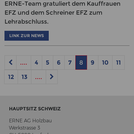
ERNE-Team gratuliert dem Kauffrauen
EFZ und dem Schreiner EFZ zum
Lehrabschluss.
LINK ZUR NEWS
....
4
5
6
7
8
9
10
11
12
13
....
HAUPT­SITZ SCHWEIZ
ERNE AG Holz­bau
Werk­stras­se 3