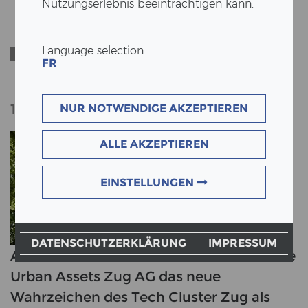
Nutzungserlebnis beeinträchtigen kann.
SEMIRAMIS - ERNE BAUT
DAS WAHRZEICHEN DES
Language selection
News
NEUEN TECH CLUSTERS
FR
IN ZUG
10.07.2022
NUR NOTWENDIGE AKZEPTIEREN
ALLE AKZEPTIEREN
EINSTELLUNGEN
DATENSCHUTZERKLÄRUNG
IMPRESSUM
Als Totalunternehmer durfte ERNE für die
Urban Assets Zug AG das neue
Wahrzeichen des Tech Cluster Zug als