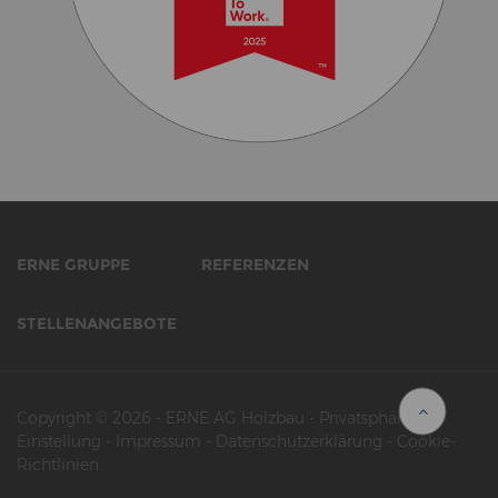
ERNE GRUPPE
REFERENZEN
STELLENANGEBOTE
Copyright © 2026
-
ERNE AG Holzbau
-
Privatsphäre-
Einstellung
-
Impressum
-
Datenschutzerklärung
-
Cookie-
Richtlinien