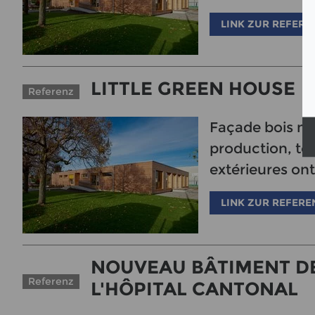
LINK ZUR REFERE
LITTLE GREEN HOUSE
Referenz
Façade bois non
production, tou
extérieures ont
LINK ZUR REFERE
NOUVEAU BÂTIMENT D
Referenz
L'HÔPITAL CANTONAL