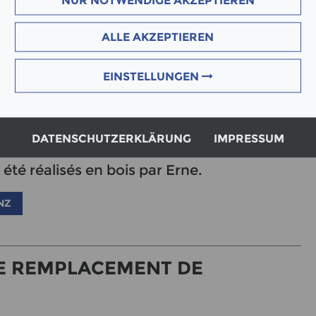
NUR NOTWENDIGE AKZEPTIEREN
NZ
ALLE AKZEPTIEREN
EINSTELLUNGEN
 traitée réalisée dans notre usine de
DATENSCHUTZERKLÄRUNG
IMPRESSUM
tes les menuiseries intérieures et
 été réalisés en bois par Erne.
NZ
E REMPLACEMENT DE