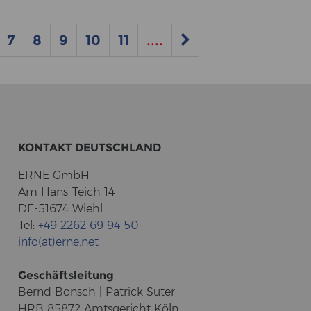
7
8
9
10
11
....
KON­TAKT DEUTSCH­LAND
ERNE GmbH
Am Hans-​Teich 14
DE-51674 Wiehl
Tel:
+49 2262 69 94 50
info(at)erne.net
Ge­schäfts­lei­tung
Bernd Bonsch | Pa­trick Suter
HRB 85872 Amts­ge­richt Köln