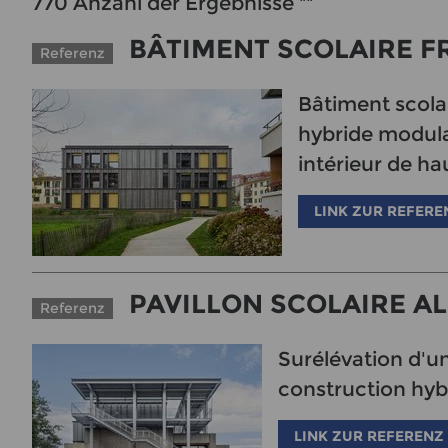
770
Anzahl der Ergebnisse
""
BÂTIMENT SCOLAIRE F
Referenz
Bâtiment scola
hybride modul
intérieur de ha
LINK ZUR REFERE
PAVILLON SCOLAIRE AL
Referenz
Surélévation d'u
construction hybr
LINK ZUR REFERENZ