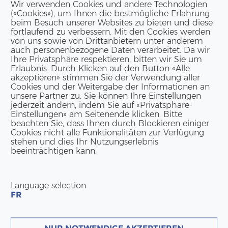
Wir verwenden Cookies und andere Technologien
(«Cookies»), um Ihnen die bestmögliche Erfahrung
BLEY
beim Besuch unserer Websites zu bieten und diese
fortlaufend zu verbessern. Mit den Cookies werden
von uns sowie von Drittanbietern unter anderem
auch personenbezogene Daten verarbeitet. Da wir
z-Hybridbauweise
Ihre Privatsphäre respektieren, bitten wir Sie um
Erlaubnis. Durch Klicken auf den Button «Alle
akzeptieren» stimmen Sie der Verwendung aller
Cookies und der Weitergabe der Informationen an
unsere Partner zu. Sie können Ihre Einstellungen
jederzeit ändern, indem Sie auf «Privatsphäre-
Einstellungen» am Seitenende klicken. Bitte
beachten Sie, dass Ihnen durch Blockieren einiger
Cookies nicht alle Funktionalitäten zur Verfügung
stehen und dies Ihr Nutzungserlebnis
beeinträchtigen kann.
Language selection
ertagesstätte in Domdidier, unbehandelte
FR
aus Douglasie und hochwertige
ten im Innen- und Aussenbereich