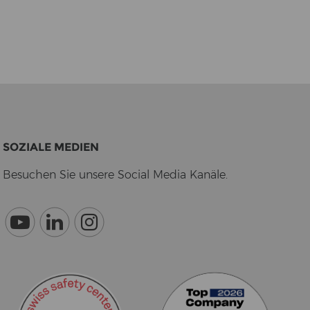
SO­ZIA­LE ME­DI­EN
Be­su­chen Sie un­se­re So­cial Media Ka­nä­le.