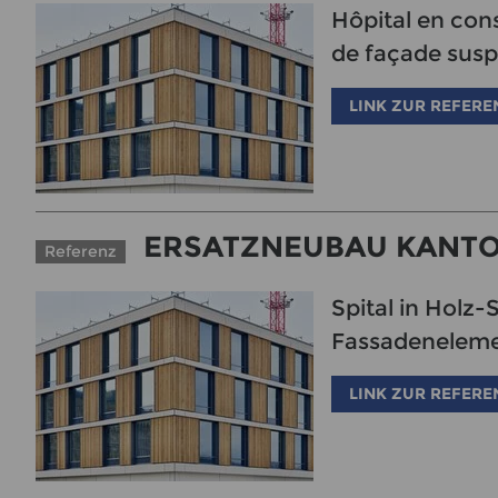
Hôpital en con
de façade sus
LINK ZUR REFERE
ERSATZNEUBAU KANTO
Referenz
Spital in Holz
Fassadenelem
LINK ZUR REFERE