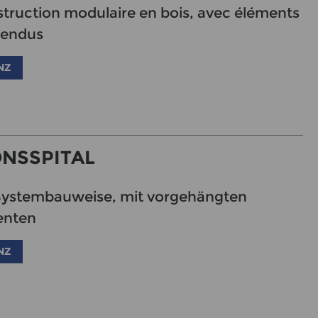
struction modulaire en bois, avec éléments
pendus
NZ
NSSPITAL
-Systembauweise, mit vorgehängten
enten
NZ