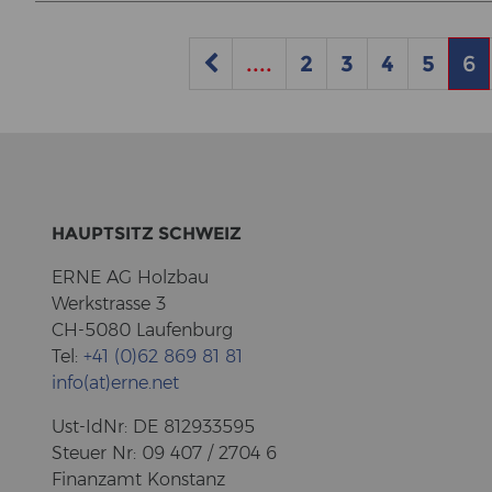
....
2
3
4
5
6
HAUPT­SITZ SCHWEIZ
ERNE AG Holz­bau
Werk­stras­se 3
CH-5080 Lau­fen­burg
Tel:
+41 (0)62 869 81 81
info(at)erne.net
Ust-​IdNr: DE 812933595
Steu­er Nr: 09 407 / 2704 6
Fi­nanz­amt Kon­stanz