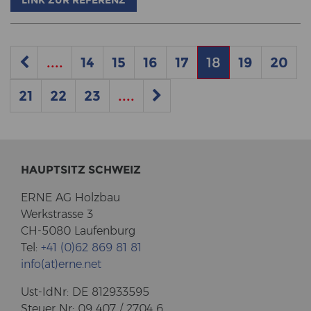
....
14
15
16
17
18
19
20
21
22
23
....
HAUPT­SITZ SCHWEIZ
ERNE AG Holz­bau
Werk­stras­se 3
CH-5080 Lau­fen­burg
Tel:
+41 (0)62 869 81 81
info(at)erne.net
Ust-​IdNr: DE 812933595
Steu­er Nr: 09 407 / 2704 6