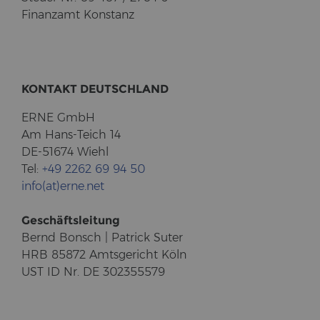
Fi­nanz­amt Kon­stanz
KON­TAKT DEUTSCH­LAND
ERNE GmbH
Am Hans-​Teich 14
DE-51674 Wiehl
Tel:
+49 2262 69 94 50
info(at)erne.net
Ge­schäfts­lei­tung
Bernd Bonsch | Pa­trick Suter
HRB 85872 Amts­ge­richt Köln
UST ID Nr. DE 302355579