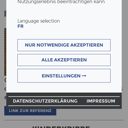
Nutzungserlebnis beeinträchtigen kann.
CRÈCHE
Referenz
WICHTELHÜSLI
Language selection
FR
NUR NOTWENDIGE AKZEPTIEREN
ALLE AKZEPTIEREN
EINSTELLUNGEN
Construction en trois mois d'une crèche
de haute qualité en modules préfabriqués
en bois
DATENSCHUTZERKLÄRUNG
IMPRESSUM
LINK ZUR REFERENZ