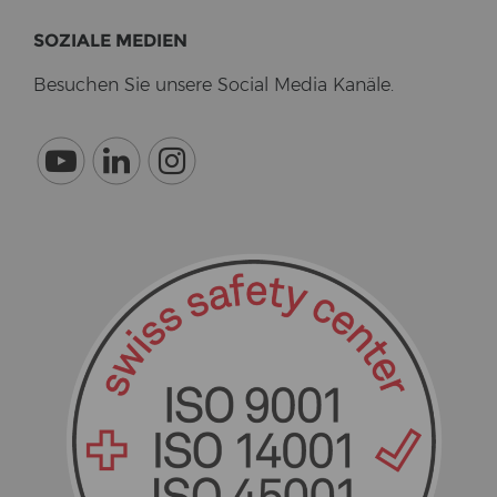
SO­ZIA­LE ME­DI­EN
Be­su­chen Sie un­se­re So­cial Media Ka­nä­le.