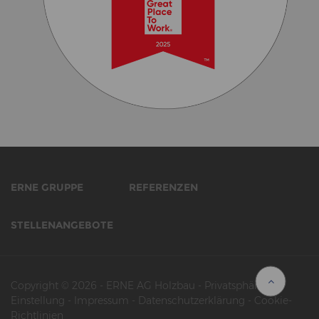
ERNE GRUPPE
REFERENZEN
STELLENANGEBOTE
Copyright © 2026
-
ERNE AG Holzbau
-
Privatsphäre-
Einstellung
-
Impressum
-
Datenschutzerklärung
-
Cookie-
Richtlinien