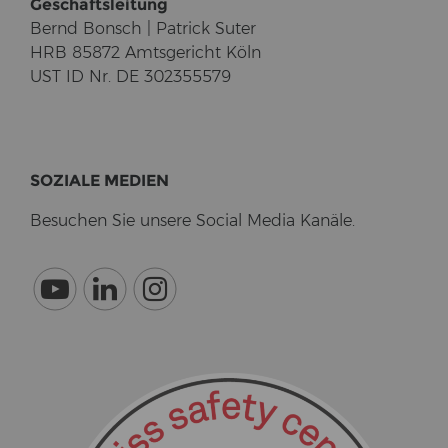
Ge­schäfts­lei­tung
Bernd Bonsch | Pa­trick Suter
HRB 85872 Amts­ge­richt Köln
UST ID Nr. DE 302355579
SO­ZIA­LE ME­DI­EN
Be­su­chen Sie un­se­re So­cial Media Ka­nä­le.