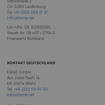
Werk­stras­se 3
CH-5080 Lau­fen­burg
Tel:
+41 (0)62 869 81 81
info(at)erne.net
Ust-​IdNr: DE 812933595
Steu­er Nr: 09 407 / 2704 6
Fi­nanz­amt Kon­stanz
KON­TAKT DEUTSCH­LAND
ERNE GmbH
Am Hans-​Teich 14
DE-51674 Wiehl
Tel:
+49 2262 69 94 50
info(at)erne.net