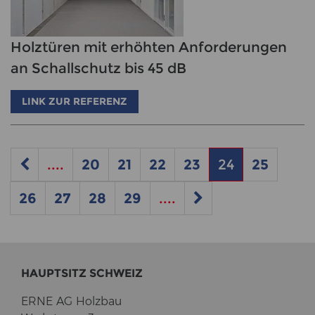
Holztüren mit erhöhten Anforderungen
an Schallschutz bis 45 dB
LINK ZUR REFERENZ
....
20
21
22
23
24
25
26
27
28
29
....
HAUPT­SITZ SCHWEIZ
ERNE AG Holz­bau