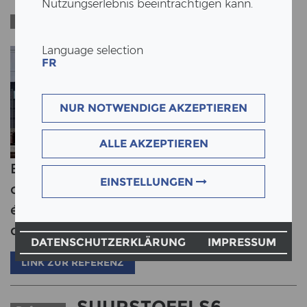
Nutzungserlebnis beeinträchtigen kann.
SUURSTOFFI S6
Referenz
Language selection
FR
NUR NOTWENDIGE AKZEPTIEREN
ALLE AKZEPTIEREN
Bâtiment de 30 mètres de haut en
EINSTELLUNGEN
construction hybride en bois avec des
éléments en porte-à-faux et des
décalages variables
DATENSCHUTZERKLÄRUNG
IMPRESSUM
LINK ZUR REFERENZ