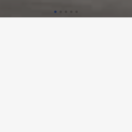
Homepage
Referenzen
SÜDPARK, BASEL
Projekt-Details
Nutzung
Verkaufsladen, Bürogebäude, Seniorenresidenz