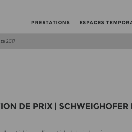
PRESTATIONS
ESPACES TEMPOR
ize 2017
­TI­ON DE PRIX | SCHWEIG­HO­FER