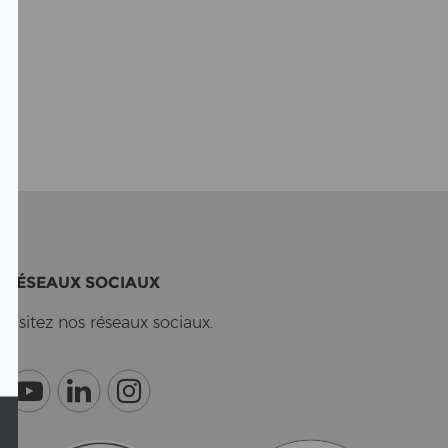
RÉSEAUX SO­CI­AUX
Vi­si­tez nos réseaux so­ci­aux.