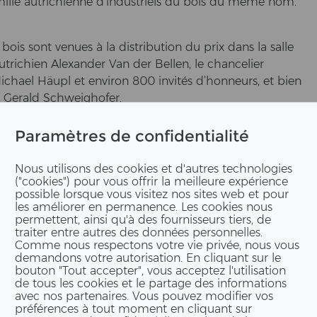
l­le au­tri­chien­ne d’in­dus­tri­els du bois du même nom.
 bois sont ve­nues à la dis­tri­bu­ti­on du prix dans la salle
­tri­chien Alex­an­der Van der Bel­len, le chan­ce­lier
Mi­cha­el Häupl et en­vi­ron 800 invités d’hon­neurs, et bien
x, Ge­rald Schweig­ho­fer.
­stin­gue tous les deux ans de­puis 2003 des pro­jets in­
Paramètres de confidentialité
variés : re­cher­che uni­ver­si­taire, pro­duc­tion, com­mer­
Nous utilisons des cookies et d'autres technologies
("cookies") pour vous offrir la meilleure expérience
​prize.org
possible lorsque vous visitez nos sites web et pour
les améliorer en permanence. Les cookies nous
permettent, ainsi qu'à des fournisseurs tiers, de
traiter entre autres des données personnelles.
Comme nous respectons votre vie privée, nous vous
rich a reçu également le Building-​Award 2017. Le
demandons votre autorisation. En cliquant sur le
ta­ti­ons ex­cep­ti­on­nel­les d’ingénierie du bois. Le toit du
bouton "Tout accepter", vous acceptez l'utilisation
’EPF de Zu­rich con­sis­te en une struc­tu­re de bois
de tous les cookies et le partage des informations
avec nos partenaires. Vous pouvez modifier vos
ences en matière de con­struc­tion in­dus­tri­el­le
préférences à tout moment en cliquant sur