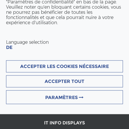
"Paramètres de confidentialité" en bas de la page.
Veuillez noter qu'en bloquant certains cookies, vous
struc­tion en bois qui a été fabriquée sur le robot por­
ne pourrez pas bénéficier de toutes les
fonctionnalités et que cela pourrait nuire à votre
expérience d'utilisation.
 le pro­jet Arch_Tech_Lab et nos prix et
di­s­tinc­tions
.
Language selection
DE
ACCEPTER LES COOKIES NÉCESSAIRE
ACCEPTER TOUT
SIÈGE PRIN­CI­PAL
ERNE AG Holz­bau
PARAMÈTRES
Werk­stras­se 3
CH-5080 Lau­fen­burg
Tél : +41 (0)62 869 81 81
info(at)erne.net
IT INFO DISPLAYS