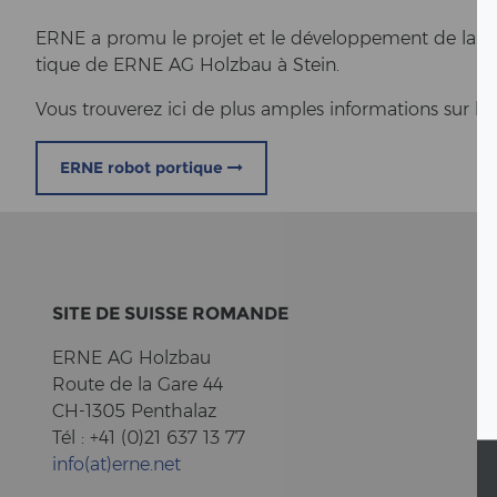
ERNE a promu le pro­jet et le développement de la con­
tique de ERNE AG Holz­bau à Stein.
Vous trou­ver­ez ici de plus amp­les in­for­ma­ti­ons sur
ERNE robot portique
SITE DE SUIS­SE RO­MAN­DE
ERNE AG Holz­bau
Route de la Gare 44
CH-1305 Pent­halaz
Tél : +41 (0)21 637 13 77
info(at)erne.net