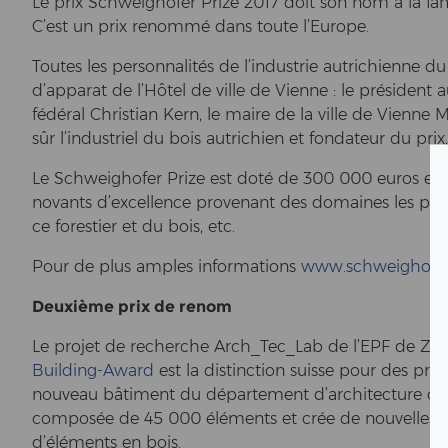
Le prix Schweig­ho­fer Prize 2017 doit son nom à la fa­mi
C’est un prix renommé dans toute l’Eu­ro­pe.
Tou­tes les personnalités de l’in­dus­trie au­tri­chien­ne du
d’ap­pa­rat de l’Hôtel de ville de Vi­en­ne : le président au
fédéral Chris­ti­an Kern, le maire de la ville de Vi­en­ne 
sûr l’in­dus­tri­el du bois au­tri­chien et fon­da­teur du pri
Le Schweig­ho­fer Prize est doté de 300 000 euros et di
no­vants d’ex­cel­lence pro­ven­ant des do­maines les plus 
ce fo­res­tier et du bois, etc.
Pour de plus amp­les in­for­ma­ti­ons
www.schweighofer-
Deuxième prix de renom
Le pro­jet de re­cher­che Arch_Tec_Lab de l’EPF de Zu­
Building-​Award
est la di­s­tinc­tion suis­se pour des pre­s
nou­veau bâtiment du département d’ar­chi­tec­tu­re de l
composée de 45 000 éléments et crée de nou­vel­les référ
d’éléments en bois.