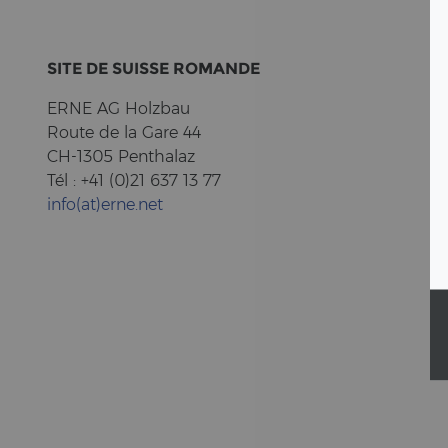
SITE DE SUIS­SE RO­MAN­DE
ERNE AG Holz­bau
Route de la Gare 44
CH-1305 Pent­halaz
Tél : +41 (0)21 637 13 77
info(at)erne.net