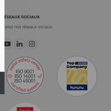
RÉSEAUX SO­CI­AUX
Vi­si­tez nos réseaux so­ci­aux.