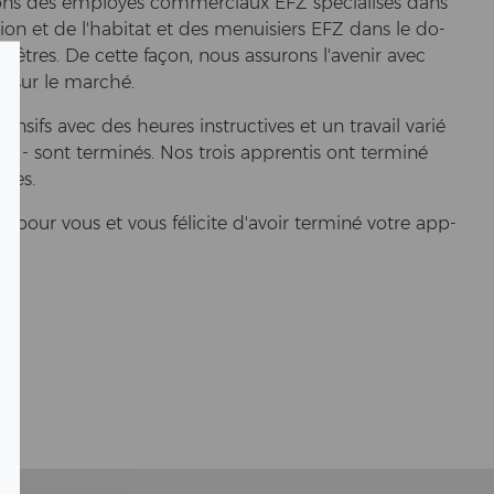
ns des employés com­mer­ci­aux EFZ spécialisés dans
ion et de l'ha­bi­tat et des me­nui­siers EFZ dans le do­
enêtres. De cette façon, nous as­surons l'ave­nir avec
s sur le marché.
n­sifs avec des heu­res in­struc­ti­ves et un tra­vail varié
 - sont terminés. Nos trois ap­p­ren­tis ont terminé
uccès.
e pour vous et vous félicite d'avoir terminé votre ap­p­
!