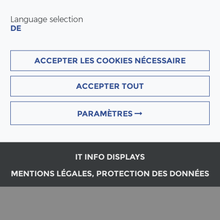
Language selection
DE
SIÈGE PRIN­CI­PAL
ERNE AG Holz­bau
ACCEPTER LES COOKIES NÉCESSAIRE
Werk­stras­se 3
CH-5080 Lau­fen­burg
ACCEPTER TOUT
Tél : +41 (0)62 869 81 81
info(at)erne.net
PARAMÈTRES
IT INFO DISPLAYS
MENTIONS LÉGALES, PROTECTION DES DONNÉES