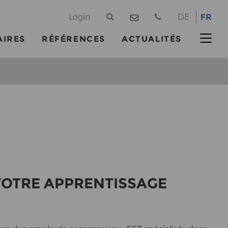
@
Login
DE
FR
AIRES
RÉFÉRENCES
ACTUALITÉS
RE AP­P­REN­TIS­SA­GE