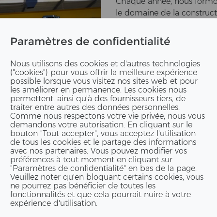
Chaque année, nous for­mo
le do­maine de la con­struc­t
maine de la con­struc­tion/f
des spécialistes bien formé
Paramètres de confidentialité
Les se­maines et les mois in­te
Nous utilisons des cookies et d'autres technologies
dans une équipe dy­na­mi­que
("cookies") pour vous offrir la meilleure expérience
leur ap­p­ren­tis­sa­ge avec s
possible lorsque vous visitez nos sites web et pour
les améliorer en permanence. Les cookies nous
L'équipe ERNE est heu­reu­s
permettent, ainsi qu'à des fournisseurs tiers, de
traiter entre autres des données personnelles.
ren­tis­sa­ge.
Comme nous respectons votre vie privée, nous vous
demandons votre autorisation. En cliquant sur le
Nous som­mes fiers de vous
bouton "Tout accepter", vous acceptez l'utilisation
de tous les cookies et le partage des informations
avec nos partenaires. Vous pouvez modifier vos
préférences à tout moment en cliquant sur
"Paramètres de confidentialité" en bas de la page.
Veuillez noter qu'en bloquant certains cookies, vous
ne pourrez pas bénéficier de toutes les
fonctionnalités et que cela pourrait nuire à votre
expérience d'utilisation.