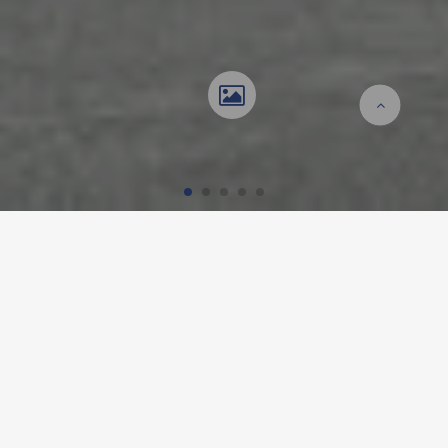
Accueil
Références
IMMEUBLE D'HABITATION
GOLDERNSTRASSE, AARAU