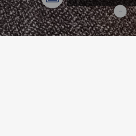
CH
Informations sur le projet
Raum-in-Raum-Lösung mit Besprechungsräumen,
Garderoben, sowie Küche und Druckerbereich.