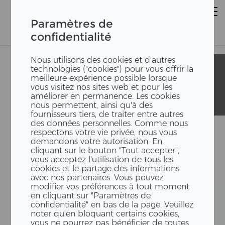
Paramètres de
confidentialité
Nous utilisons des cookies et d'autres
Bâtiment
Bâtiment
technologies ("cookies") pour vous offrir la
scolaire et
scolaire et
meilleure expérience possible lorsque
double salle de
double salle de
vous visitez nos sites web et pour les
sport En
sport En
améliorer en permanence. Les cookies
Bouley
Bouley
nous permettent, ainsi qu'à des
fournisseurs tiers, de traiter entre autres
des données personnelles. Comme nous
respectons votre vie privée, nous vous
demandons votre autorisation. En
cliquant sur le bouton "Tout accepter",
vous acceptez l'utilisation de tous les
cookies et le partage des informations
avec nos partenaires. Vous pouvez
modifier vos préférences à tout moment
en cliquant sur "Paramètres de
confidentialité" en bas de la page. Veuillez
noter qu'en bloquant certains cookies,
vous ne pourrez pas bénéficier de toutes