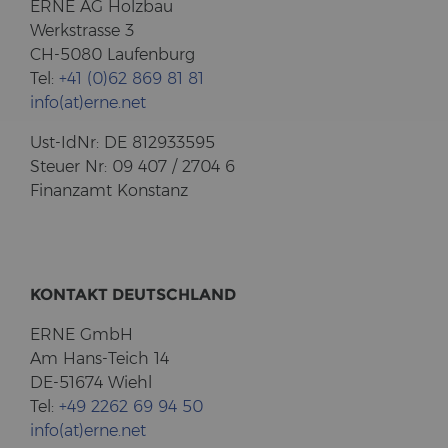
ERNE AG Holz­bau
Werk­stras­se 3
CH-5080 Lau­fen­burg
Tel:
+41 (0)62 869 81 81
info(at)erne.net
Ust-​IdNr: DE 812933595
Steu­er Nr: 09 407 / 2704 6
Fi­nanz­amt Kon­stanz
KON­TAKT DEUTSCH­LAND
ERNE GmbH
Am Hans-​Teich 14
DE-51674 Wiehl
Tel:
+49 2262 69 94 50
info(at)erne.net