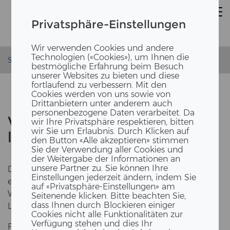
Privatsphäre-Einstellungen
Wir verwenden Cookies und andere
Technologien («Cookies»), um Ihnen die
Startseite
Kontakt
bestmögliche Erfahrung beim Besuch
unserer Websites zu bieten und diese
fortlaufend zu verbessern. Mit den
Cookies werden von uns sowie von
Drittanbietern unter anderem auch
personenbezogene Daten verarbeitet. Da
Vie­len Dank für Ihre Be­stel­
wir Ihre Privatsphäre respektieren, bitten
wir Sie um Erlaubnis. Durch Klicken auf
lung
den Button «Alle akzeptieren» stimmen
Sie der Verwendung aller Cookies und
der Weitergabe der Informationen an
unsere Partner zu. Sie können Ihre
Das Ex­em­plar wird in den nächs­ten Tagen bei Ihnen
Einstellungen jederzeit ändern, indem Sie
ein­tref­fen.
auf «Privatsphäre-Einstellungen» am
Wir wün­schen Ihnen viel In­spi­ra­ti­on und Spass beim
Seitenende klicken. Bitte beachten Sie,
dass Ihnen durch Blockieren einiger
Lesen.
Cookies nicht alle Funktionalitäten zur
Verfügung stehen und dies Ihr
Freund­li­che Grüs­se