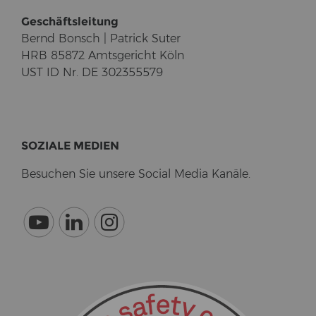
Ge­schäfts­lei­tung
Bernd Bonsch | Pa­trick Suter
HRB 85872 Amts­ge­richt Köln
UST ID Nr. DE 302355579
SO­ZIA­LE ME­DI­EN
Be­su­chen Sie un­se­re So­cial Media Ka­nä­le.