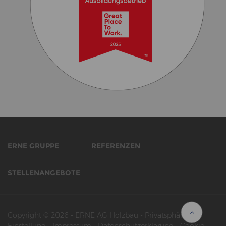
ERNE GRUPPE
REFERENZEN
STELLENANGEBOTE
Copyright © 2026
-
ERNE AG Holzbau
-
Privatsphäre-
Einstellung
-
Impressum
-
Datenschutzerklärung
-
Cookie-