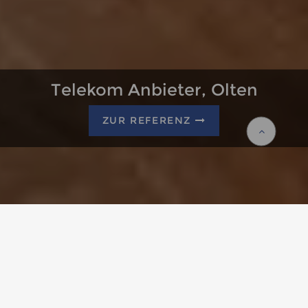
Telekom Anbieter, Olten
Telekom Anbieter, Olten
ZUR REFERENZ
ZUR REFERENZ
Startseite
Leistungen
Gesamtleistungen
Schreinerei, Innenausbau, Sanierung