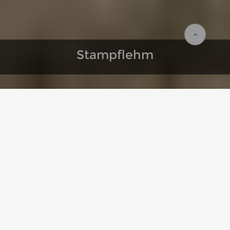
Stampflehm
Startseite
Leistungen
Technologien
Stampflehm
TRA­DI­TI­ON TRIFFT IN­NO­VA­