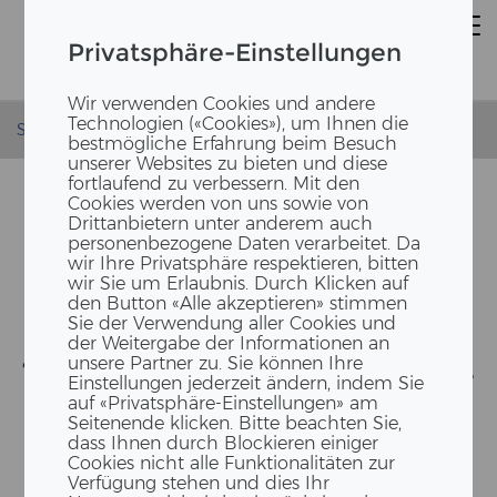
Privatsphäre-Einstellungen
Wir verwenden Cookies und andere
Technologien («Cookies»), um Ihnen die
Startseite
Leistungen
Systeme
Holz-Hybridbau
bestmögliche Erfahrung beim Besuch
unserer Websites zu bieten und diese
fortlaufend zu verbessern. Mit den
Cookies werden von uns sowie von
Drittanbietern unter anderem auch
personenbezogene Daten verarbeitet. Da
wir Ihre Privatsphäre respektieren, bitten
wir Sie um Erlaubnis. Durch Klicken auf
den Button «Alle akzeptieren» stimmen
Sie der Verwendung aller Cookies und
der Weitergabe der Informationen an
unsere Partner zu. Sie können Ihre
TECH­NISCH DURCH­DACHT —
Einstellungen jederzeit ändern, indem Sie
EIN­FACH IN­TE­GRIERT
auf «Privatsphäre-Einstellungen» am
Seitenende klicken. Bitte beachten Sie,
dass Ihnen durch Blockieren einiger
Cookies nicht alle Funktionalitäten zur
Verfügung stehen und dies Ihr