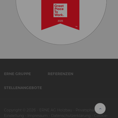
ERNE GRUPPE
REFERENZEN
STELLENANGEBOTE
Copyright © 2026
-
ERNE AG Holzbau
-
Privatsphäre-
Einstellung
-
Impressum
-
Datenschutzerklärung
-
Cookie-