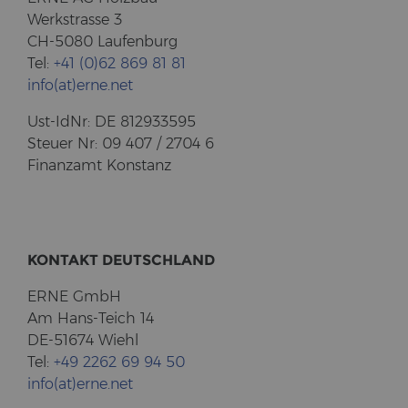
Werk­stras­se 3
CH-5080 Lau­fen­burg
Tel:
+41 (0)62 869 81 81
info(at)erne.net
Ust-​IdNr: DE 812933595
Steu­er Nr: 09 407 / 2704 6
Fi­nanz­amt Kon­stanz
KON­TAKT DEUTSCH­LAND
ERNE GmbH
Am Hans-​Teich 14
DE-51674 Wiehl
Tel:
+49 2262 69 94 50
info(at)erne.net