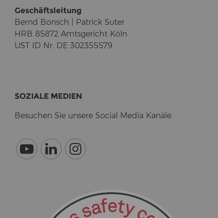
Ge­schäfts­lei­tung
Bernd Bonsch | Pa­trick Suter
HRB 85872 Amts­ge­richt Köln
UST ID Nr. DE 302355579
SO­ZIA­LE ME­DI­EN
Be­su­chen Sie un­se­re So­cial Media Ka­nä­le.