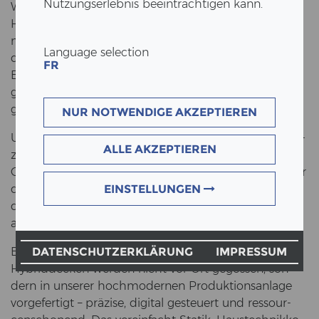
Nutzungserlebnis beeinträchtigen kann.
Wer ef­fi­zi­ent pla­nen will, braucht Sys­tem. Der Holz-​
Hybridbau bie­tet In­ge­nieur*innen die Mög­lich­keit, in­
no­va­ti­ve Trag­wer­ke mit hoher Ma­te­ri­al­ef­fi­zi­enz und
Language selection
di­gi­ta­ler Prä­zi­si­on zu rea­li­sie­ren. Trag­werks­pla­nung,
FR
Brand­schutz, Akus­tik und Bau­phy­sik las­sen sich in­te­
griert und norm­ge­recht lösen – mit hohem Vor­fer­ti­
gungs­grad und kla­rer Aus­füh­rungs­lo­gik.
NUR NOTWENDIGE AKZEPTIEREN
Un­se­re Holz-​Hybridlösungen sind auf tech­ni­sche Ef­fi­
ALLE AKZEPTIEREN
zi­enz und Plan­bar­keit aus­ge­legt. Durch einen hohen
Grad an Vor­fer­ti­gung im ei­ge­nen Werk re­du­zie­ren wir
die Kom­ple­xi­tät auf der Bau­stel­le. Dies be­deu­tet
EINSTELLUNGEN
deut­lich we­ni­ger Schnitt­stel­len und Ab­stim­mungs­
auf­wand für alle Be­tei­lig­ten.
Ein häu­fi­ges Miss­ver­ständ­nis: Un­se­re Holz-​
DATENSCHUTZERKLÄRUNG
IMPRESSUM
Hybriddecken wer­den nicht vor Ort ge­gos­sen, son­
dern in un­se­rer hoch­mo­der­nen Pro­duk­ti­ons­an­la­ge
vor­ge­fer­tigt – prä­zi­se, di­gi­tal ge­steu­ert und res­sour­