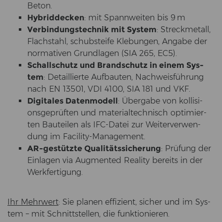
Beton.
Hy­brid­de­cken
: mit Spann­wei­ten bis 9 m
Ver­bin­dungs­tech­nik mit Sys­tem
: Streck­me­tall,
Flach­stahl, schubstei­fe Kle­bun­gen, An­ga­be der
nor­ma­ti­ven Grund­la­gen (SIA 265, EC5).
Schall­schutz und Brand­schutz in einem Sys­
tem
: De­tail­lier­te Auf­bau­ten, Nach­weis­füh­rung
nach EN 13501, VDI 4100, SIA 181 und VKF.
Di­gi­ta­les Da­ten­mo­dell
: Über­ga­be von kol­li­si­
ons­ge­prüf­ten und ma­te­ri­al­tech­nisch op­ti­mier­
ten Bau­tei­len als IFC-​Datei zur Wei­ter­ver­wen­
dung im Facility-​Management.
AR-​gestützte Qua­li­täts­si­che­rung
: Prü­fung der
Ein­la­gen via Aug­men­ted Rea­li­ty be­reits in der
Werk­fer­ti­gung.
Ihr Mehr­wert
: Sie pla­nen ef­fi­zi­ent, si­cher und im Sys­
tem – mit Schnitt­stel­len, die funk­tio­nie­ren.