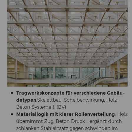
Trag­werks­kon­zep­te für ver­schie­de­ne Ge­bäu­
de­ty­pen
:
Ske­lett­bau, Schei­ben­wir­kung, Holz-​
Beton-Systeme (HBV)
Ma­te­ri­al­lo­gik mit kla­rer Rol­len­ver­tei­lung
: Holz
über­nimmt Zug, Beton Druck – er­gänzt durch
schlan­ken Stahl­ein­satz gegen schwin­den im