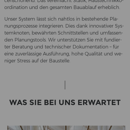
cen­scho­nend. Das ver­ein­facht Sta­tik, Haus­tech­nik­ko­
or­di­na­ti­on und den ge­sam­ten Bau­ab­lauf er­heb­lich.
Unser Sys­tem lässt sich naht­los in be­stehen­de Pla­
nungs­pro­zes­se in­te­grie­ren. Dies dank in­no­va­ti­ver Sys­
tem­kno­ten, be­währ­ten Schnitt­stel­len und um­fas­sen­
den Pla­nungs­tools. Wir un­ter­stüt­zen Sie mit fun­dier­
ter Be­ra­tung und tech­ni­scher Do­ku­men­ta­ti­on – für
eine zu­ver­läs­si­ge Aus­füh­rung, hohe Qua­li­tät und we­
ni­ger Stress auf der Bau­stel­le.
WAS SIE BEI UNS ER­WAR­TET