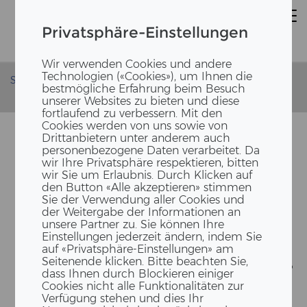
Privatsphäre-Einstellungen
Wir verwenden Cookies und andere
Technologien («Cookies»), um Ihnen die
Startseite
News
bestmögliche Erfahrung beim Besuch
Die neue Turnhalle in Bergdietikon nimmt Formen an
unserer Websites zu bieten und diese
fortlaufend zu verbessern. Mit den
Cookies werden von uns sowie von
Drittanbietern unter anderem auch
personenbezogene Daten verarbeitet. Da
wir Ihre Privatsphäre respektieren, bitten
wir Sie um Erlaubnis. Durch Klicken auf
den Button «Alle akzeptieren» stimmen
Sie der Verwendung aller Cookies und
der Weitergabe der Informationen an
unsere Partner zu. Sie können Ihre
Einstellungen jederzeit ändern, indem Sie
DIE NEUE TURN­HAL­LE IN
auf «Privatsphäre-Einstellungen» am
BERG­DIE­TI­KON NIMMT FOR­
Seitenende klicken. Bitte beachten Sie,
dass Ihnen durch Blockieren einiger
MEN AN
Cookies nicht alle Funktionalitäten zur
Verfügung stehen und dies Ihr