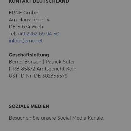
KON­TAKT DEUTSCH­LAND
ERNE GmbH
Am Hans-​Teich 14
DE-51674 Wiehl
Tel:
+49 2262 69 94 50
info(at)erne.net
Ge­schäfts­lei­tung
Bernd Bonsch | Pa­trick Suter
HRB 85872 Amts­ge­richt Köln
UST ID Nr. DE 302355579
SO­ZIA­LE ME­DI­EN
Be­su­chen Sie un­se­re So­cial Media Ka­nä­le.