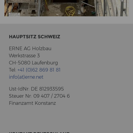
HAUPT­SITZ SCHWEIZ
ERNE AG Holz­bau
Werk­stras­se 3
CH-5080 Lau­fen­burg
Tel:
+41 (0)62 869 81 81
info(at)erne.net
Ust-​IdNr: DE 812933595
Steu­er Nr: 09 407 / 2704 6
Fi­nanz­amt Kon­stanz