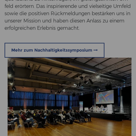
feld er­ör­tern. Das in­spi­rie­ren­de und viel­sei­ti­ge Um­feld
sowie die po­si­ti­ven Rück­mel­dun­gen be­stär­ken uns in
un­se­rer Mis­si­on und haben die­sen An­lass zu einem
er­folg­rei­chen Er­leb­nis ge­macht.
Mehr zum Nachhaltigkeitssymposium