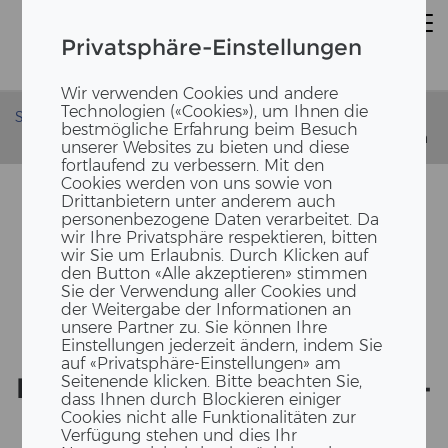
Privatsphäre-Einstellungen
Wir verwenden Cookies und andere
Technologien («Cookies»), um Ihnen die
Startseite
News
bestmögliche Erfahrung beim Besuch
ERNE am Nachhaltigkeitssymposium im Zollverein Essen
unserer Websites zu bieten und diese
fortlaufend zu verbessern. Mit den
Cookies werden von uns sowie von
Drittanbietern unter anderem auch
personenbezogene Daten verarbeitet. Da
wir Ihre Privatsphäre respektieren, bitten
wir Sie um Erlaubnis. Durch Klicken auf
den Button «Alle akzeptieren» stimmen
Sie der Verwendung aller Cookies und
der Weitergabe der Informationen an
unsere Partner zu. Sie können Ihre
Einstellungen jederzeit ändern, indem Sie
ERNE AG HOLZ­BAU AM
auf «Privatsphäre-Einstellungen» am
NACH­HAL­TIG­KEITS­SYM­PO­SI­
Seitenende klicken. Bitte beachten Sie,
dass Ihnen durch Blockieren einiger
UM 2022 IN ESSEN
Cookies nicht alle Funktionalitäten zur
Verfügung stehen und dies Ihr