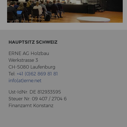
HAUPT­SITZ SCHWEIZ
ERNE AG Holz­bau
Werk­stras­se 3
CH-5080 Lau­fen­burg
Tel:
+41 (0)62 869 81 81
info(at)erne.net
Ust-​IdNr: DE 812933595
Steu­er Nr: 09 407 / 2704 6
Fi­nanz­amt Kon­stanz