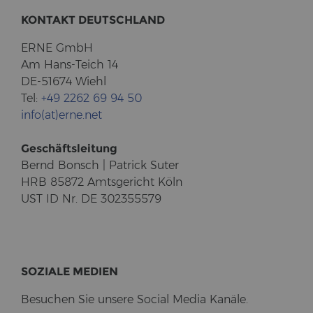
KON­TAKT DEUTSCH­LAND
ERNE GmbH
Am Hans-​Teich 14
DE-51674 Wiehl
Tel:
+49 2262 69 94 50
info(at)erne.net
Ge­schäfts­lei­tung
Bernd Bonsch | Pa­trick Suter
HRB 85872 Amts­ge­richt Köln
UST ID Nr. DE 302355579
SO­ZIA­LE ME­DI­EN
Be­su­chen Sie un­se­re So­cial Media Ka­nä­le.