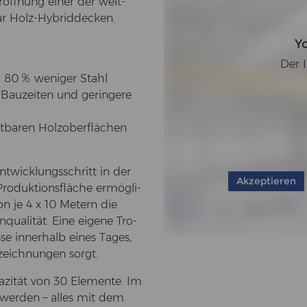
­öff­nung einer der welt­
 für Holz-​Hybriddecken.
Y
Der I
 80 % we­ni­ger Stahl
e Bau­zei­ten und ge­rin­ge­re
t­ba­ren Holz­ober­flä­chen
nt­wick­lungs­schritt in der
Akzeptieren
ro­duk­ti­ons­flä­che er­mög­li­
von je 4 x 10 Me­tern die
­qua­li­tät. Eine ei­ge­ne Tro­
­se in­ner­halb eines Tages,
zeich­nun­gen sorgt.
pa­zi­tät von 30 Ele­men­te. Im
t wer­den – alles mit dem