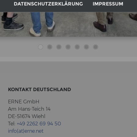
DATENSCHUTZERKLÄRUNG
IMPRESSUM
KON­TAKT DEUTSCH­LAND
ERNE GmbH
Am Hans-​Teich 14
DE-51674 Wiehl
Tel:
+49 2262 69 94 50
info(at)erne.net