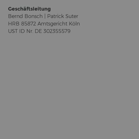
Ge­schäfts­lei­tung
Bernd Bonsch | Pa­trick Suter
HRB 85872 Amts­ge­richt Köln
UST ID Nr. DE 302355579