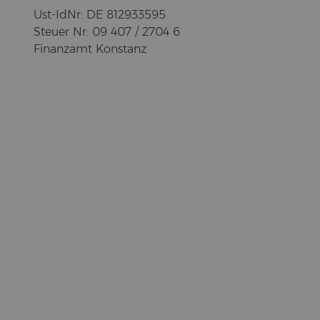
Ust-​IdNr: DE 812933595
Steu­er Nr: 09 407 / 2704 6
Fi­nanz­amt Kon­stanz