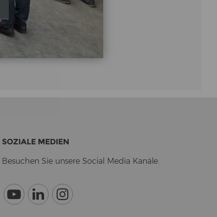
SO­ZIA­LE ME­DI­EN
Be­su­chen Sie un­se­re So­cial Media Ka­nä­le.