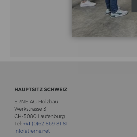
HAUPT­SITZ SCHWEIZ
ERNE AG Holz­bau
Werk­stras­se 3
CH-5080 Lau­fen­burg
Tel:
+41 (0)62 869 81 81
info(at)erne.net