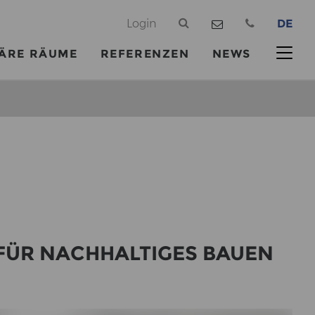
@
Login
DE
ÄRE RÄUME
REFERENZEN
NEWS
 FÜR NACH­HAL­TI­GES BAUEN