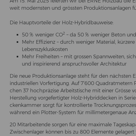
Am 15. Mai 2025 fei­er­ten wir bei ERNE Holz­bau die Er
weit mo­derns­ten und gröss­ten Pro­duk­ti­ons­an­la­gen
Die Haupt­vor­tei­le der Holz-​Hybridbauweise:
2
50 % we­ni­ger CO
– da 50 % we­ni­ger Beton und
Mehr Ef­fi­zi­enz – durch we­ni­ger Ma­te­ri­al, kür­ze­r
Le­bens­zy­klus­kos­ten
Mehr Frei­hei­ten – mit gros­sen Spann­wei­ten, sich
und in­spi­rie­rend an­spruchs­vol­ler Ar­chi­tek­tur
Die neue Pro­duk­ti­ons­an­la­ge steht für den nächs­ten E
in­dus­tri­el­len Vor­fer­ti­gung. Auf 7’600 Qua­drat­me­tern P
chen 37 hoch­prä­zi­se Ar­beits­ti­sche mit einer Grös­se 
Her­stel­lung vor­ge­fer­tig­ter Holz-​Hybriddecken in Se­ri­en
cken­kam­mer sorgt für kon­trol­lier­te Trock­nungs­pro­zes
wäh­rend ein Plotter-​System für mil­li­me­ter­ge­naue An­
20 Mit­ar­bei­ten­de sor­gen für eine ma­xi­ma­le Ta­ges­ka­
Zwi­schen­la­ger kön­nen bis zu 800 Ele­men­te ge­la­ger