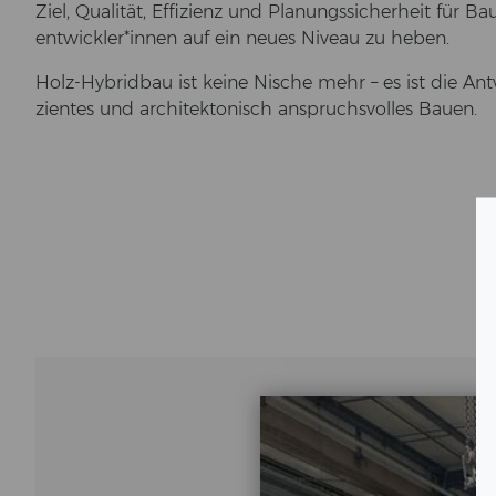
Ziel, Qua­li­tät, Ef­fi­zi­enz und Pla­nungs­si­cher­heit für B
ent­wick­ler*innen auf ein neues Ni­veau zu heben.
Holz-​Hybridbau ist keine Ni­sche mehr – es ist die Ant­wor
zi­en­tes und ar­chi­tek­to­nisch an­spruchs­vol­les Bauen.