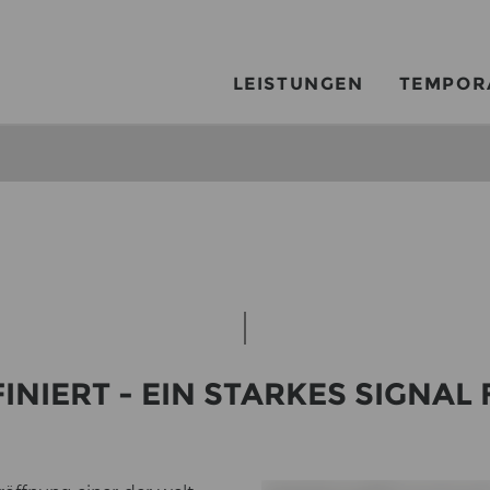
LEISTUNGEN
TEMPOR
­NIERT - EIN STAR­KES SI­GNAL