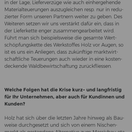
in der Lage, Lie­fer­ver­zü­ge wie auch ein­her­ge­hen­de
Ma­te­ri­alteue­run­gen aus­zu­glei­chen resp. nur in re­du­
zier­ter Form un­se­ren Part­nern wei­ter zu geben. Des
Wei­te­ren set­zen wir uns ver­stärkt dafür ein, dass in
der Lie­fer­ket­te enger zu­sam­men­ge­ar­bei­tet wird.
Führt man sich bei­spiels­wei­se die ge­sam­te Wert­
schöp­fungs­ket­te des Werk­stof­fes Holz vor Augen, so
ist es uns ein An­lie­gen, dass zu­künf­ti­ge markt­wirt­
schaft­li­che Teue­run­gen auch wie­der in eine kos­ten­
de­cken­de Wald­be­wirt­schaf­tung zu­rück­flies­sen.
Wel­che Fol­gen hat die Krise kurz- und lang­fris­tig
für Ihr Un­ter­neh­men, aber auch für Kun­din­nen und
Kun­den?
Holz hat sich über die letz­ten Jahre hin­weg als Bau­
wei­se durch­ge­setzt und sich von einem Ni­schen­