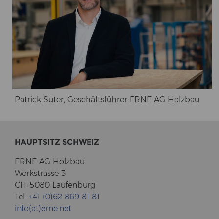
Pa­trick Suter, Ge­schäfts­füh­rer ERNE AG Holz­bau
HAUPT­SITZ SCHWEIZ
ERNE AG Holz­bau
Werk­stras­se 3
CH-5080 Lau­fen­burg
Tel:
+41 (0)62 869 81 81
info(at)erne.net