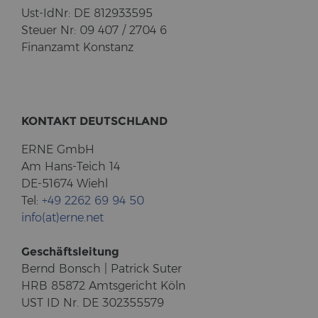
Ust-​IdNr: DE 812933595
Steu­er Nr: 09 407 / 2704 6
Fi­nanz­amt Kon­stanz
KON­TAKT DEUTSCH­LAND
ERNE GmbH
Am Hans-​Teich 14
DE-51674 Wiehl
Tel:
+49 2262 69 94 50
info(at)erne.net
Ge­schäfts­lei­tung
Bernd Bonsch | Pa­trick Suter
HRB 85872 Amts­ge­richt Köln
UST ID Nr. DE 302355579