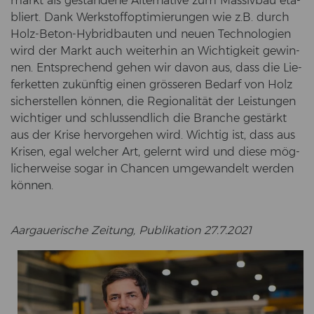
markt als ge­stan­de­ne Al­ter­na­ti­ve zum Mas­siv­bau eta­
bliert. Dank Werk­stoff­op­ti­mie­run­gen wie z.B. durch
Holz-​Beton-Hybridbauten und neuen Tech­no­lo­gien
wird der Markt auch wei­ter­hin an Wich­tig­keit ge­win­
nen. Ent­spre­chend gehen wir davon aus, dass die Lie­
fer­ket­ten zu­künf­tig einen grös­se­ren Be­darf von Holz
si­cher­stel­len kön­nen, die Re­gio­na­li­tät der Leis­tun­gen
wich­ti­ger und schluss­end­lich die Bran­che ge­stärkt
aus der Krise her­vor­ge­hen wird. Wich­tig ist, dass aus
Kri­sen, egal wel­cher Art, ge­lernt wird und diese mög­
li­cher­wei­se sogar in Chan­cen um­ge­wan­delt wer­den
kön­nen.
Aar­gaue­ri­sche Zei­tung, Pu­bli­ka­ti­on 27.7.2021