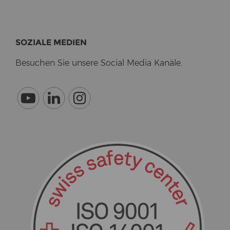
SO­ZIA­LE ME­DI­EN
Be­su­chen Sie un­se­re So­cial Media Ka­nä­le.