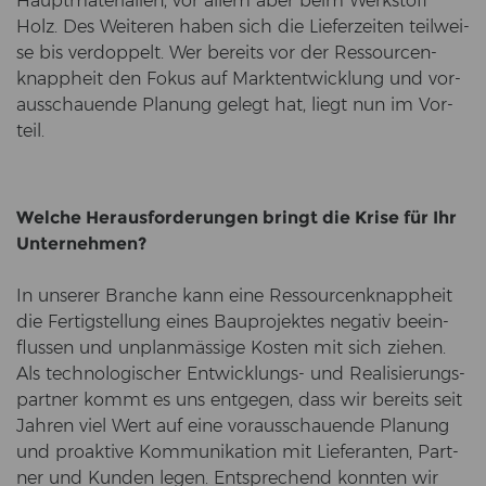
Haupt­ma­te­ria­li­en, vor allem aber beim Werk­stoff
Holz. Des Wei­te­ren haben sich die Lie­fer­zei­ten teil­wei­
se bis ver­dop­pelt. Wer be­reits vor der Res­sour­cen­
knapp­heit den Fokus auf Markt­ent­wick­lung und vor­
aus­schau­en­de Pla­nung ge­legt hat, liegt nun im Vor­
teil.
Wel­che Her­aus­for­de­run­gen bringt die Krise für Ihr
Un­ter­neh­men?
In un­se­rer Bran­che kann eine Res­sour­cen­knapp­heit
die Fer­tig­stel­lung eines Bau­pro­jek­tes ne­ga­tiv be­ein­
flus­sen und un­plan­mäs­si­ge Kos­ten mit sich zie­hen.
Als tech­no­lo­gi­scher Entwicklungs-​ und Rea­li­sie­rungs­
part­ner kommt es uns ent­ge­gen, dass wir be­reits seit
Jah­ren viel Wert auf eine vor­aus­schau­en­de Pla­nung
und pro­ak­ti­ve Kom­mu­ni­ka­ti­on mit Lie­fe­ran­ten, Part­
ner und Kun­den legen. Ent­spre­chend konn­ten wir