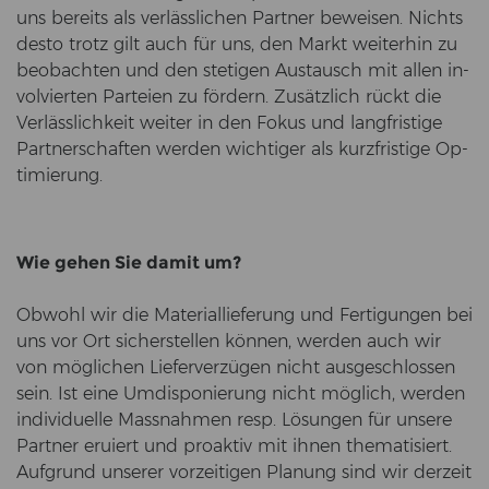
uns be­reits als ver­läss­li­chen Part­ner be­wei­sen. Nichts
desto trotz gilt auch für uns, den Markt wei­ter­hin zu
be­ob­ach­ten und den ste­ti­gen Aus­tausch mit allen in­
vol­vier­ten Par­tei­en zu för­dern. Zu­sätz­lich rückt die
Ver­läss­lich­keit wei­ter in den Fokus und lang­fris­ti­ge
Part­ner­schaf­ten wer­den wich­ti­ger als kurz­fris­ti­ge Op­
ti­mie­rung.
Wie gehen Sie damit um?
Ob­wohl wir die Ma­te­ri­al­lie­fe­rung und Fer­ti­gun­gen bei
uns vor Ort si­cher­stel­len kön­nen, wer­den auch wir
von mög­li­chen Lie­fer­ver­zü­gen nicht aus­ge­schlos­sen
sein. Ist eine Um­dis­po­nie­rung nicht mög­lich, wer­den
in­di­vi­du­el­le Mass­nah­men resp. Lö­sun­gen für un­se­re
Part­ner eru­iert und pro­ak­tiv mit ihnen the­ma­ti­siert.
Auf­grund un­se­rer vor­zei­ti­gen Pla­nung sind wir der­zeit