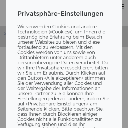
Privatsphäre-Einstellungen
Wir verwenden Cookies und andere
Technologien («Cookies»), um Ihnen die
Startseite
News
bestmögliche Erfahrung beim Besuch
Mangelware Holz: Steigende Preise, längere Lieferfristen
unserer Websites zu bieten und diese
fortlaufend zu verbessern. Mit den
Cookies werden von uns sowie von
Drittanbietern unter anderem auch
personenbezogene Daten verarbeitet. Da
wir Ihre Privatsphäre respektieren, bitten
wir Sie um Erlaubnis. Durch Klicken auf
den Button «Alle akzeptieren» stimmen
Sie der Verwendung aller Cookies und
der Weitergabe der Informationen an
unsere Partner zu. Sie können Ihre
Einstellungen jederzeit ändern, indem Sie
MAN­GEL­WA­RE HOLZ: STEI­
auf «Privatsphäre-Einstellungen» am
GEN­DE PREI­SE, LÄN­GE­RE
Seitenende klicken. Bitte beachten Sie,
dass Ihnen durch Blockieren einiger
LIE­FER­FRIS­TEN
Cookies nicht alle Funktionalitäten zur
Verfügung stehen und dies Ihr