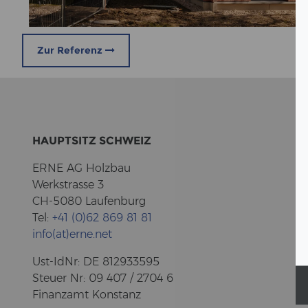
Zur Referenz
HAUPT­SITZ SCHWEIZ
ERNE AG Holz­bau
Werk­stras­se 3
CH-5080 Lau­fen­burg
Tel:
+41 (0)62 869 81 81
info(at)erne.net
Ust-​IdNr: DE 812933595
Steu­er Nr: 09 407 / 2704 6
Fi­nanz­amt Kon­stanz