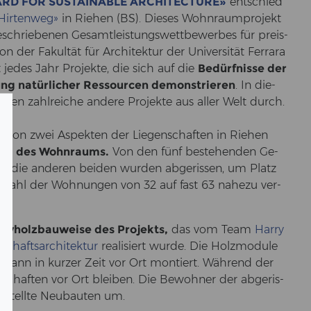
RD FOR SUS­TAINA­BLE AR­CHI­TEC­TU­RE»
ent­schied
Hir­ten­weg»
in Rie­hen (BS). Die­ses Wohn­raum­pro­jekt
e­schrie­be­nen Ge­samt­leis­tungs­wett­be­wer­bes für preis­
r Fa­kul­tät für Ar­chi­tek­tur der Uni­ver­si­tät Fer­ra­ra
 jedes Jahr Pro­jek­te, die sich auf die
Be­dürf­nis­se der
ung na­tür­li­cher Res­sour­cen de­mons­trie­ren
. In die­
egen zahl­rei­che an­de­re Pro­jek­te aus aller Welt durch.
lem von zwei Aspek­ten der Lie­gen­schaf­ten in Rie­hen
h­tung des Wohn­raums.
Von den fünf be­stehen­den Ge­
 die an­de­ren bei­den wur­den ab­ge­ris­sen, um Platz
n­zahl der Woh­nun­gen von 32 auf fast 63 na­he­zu ver­
iv­holz­bau­wei­se des Pro­jekts,
das vom Team
Harry
schafts­ar­chi­tek­tur
rea­li­siert wurde. Die Holz­mo­du­le
 dann in kur­zer Zeit vor Ort mon­tiert. Wäh­rend der
schaf­ten vor Ort blei­ben. Die Be­woh­ner der ab­ge­ris­
e­stell­te Neu­bau­ten um.