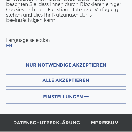
beachten Sie, dass Ihnen durch Blockieren einiger
Wir freu­en uns sehr über die Aus­zeich­nung und die Wür­di­
Cookies nicht alle Funktionalitäten zur Verfügung
ma­tio­nen zum Preis und Ver­ga­be­pro­zess in der
of­fi­zi­
stehen und dies Ihr Nutzungserlebnis
beeinträchtigen kann.
Language selection
FR
KON­TAKT DEUTSCH­LAND
NUR NOTWENDIGE AKZEPTIEREN
ERNE GmbH
Am Hans-​Teich 14
ALLE AKZEPTIEREN
DE-51674 Wiehl
Tel:
+49 2262 69 94 50
EINSTELLUNGEN
info(at)erne.net
Ge­schäfts­lei­tung
Bernd Bonsch | Pa­trick Suter
DATENSCHUTZERKLÄRUNG
IMPRESSUM
HRB 85872 Amts­ge­richt Köln