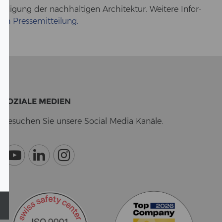
gung der nach­hal­ti­gen Ar­chi­tek­tur. Wei­te­re In­for­
el­len Pres­se­mit­tei­lung.
SO­ZIA­LE ME­DI­EN
Be­su­chen Sie un­se­re So­cial Media Ka­nä­le.