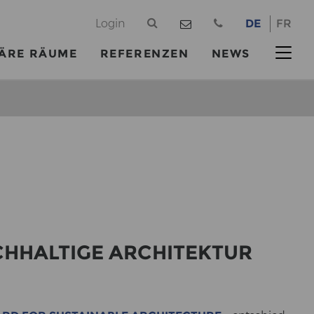
@
Login
DE
FR
ÄRE RÄUME
REFERENZEN
NEWS
­HAL­TI­GE AR­CHI­TEK­TUR