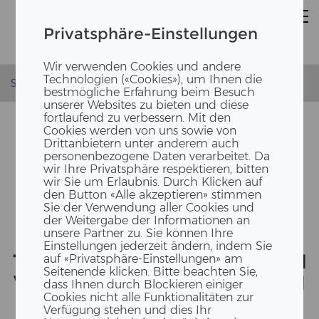
Privatsphäre-Einstellungen
Wir verwenden Cookies und andere
Technologien («Cookies»), um Ihnen die
Startseite
News
La Biennale di Venezia 2018
bestmögliche Erfahrung beim Besuch
unserer Websites zu bieten und diese
fortlaufend zu verbessern. Mit den
Cookies werden von uns sowie von
Drittanbietern unter anderem auch
personenbezogene Daten verarbeitet. Da
wir Ihre Privatsphäre respektieren, bitten
wir Sie um Erlaubnis. Durch Klicken auf
den Button «Alle akzeptieren» stimmen
Sie der Verwendung aller Cookies und
der Weitergabe der Informationen an
unsere Partner zu. Sie können Ihre
MO­DERNS­TE HOLZ­VOR­FER­
Einstellungen jederzeit ändern, indem Sie
TI­GUNGS­TECH­NIK ZU EHREN
auf «Privatsphäre-Einstellungen» am
Seitenende klicken. Bitte beachten Sie,
VON KON­RAD WACHS­MANN
dass Ihnen durch Blockieren einiger
Cookies nicht alle Funktionalitäten zur
Verfügung stehen und dies Ihr