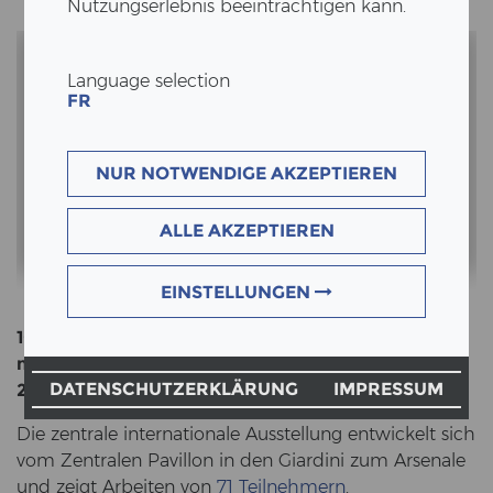
Nutzungserlebnis beeinträchtigen kann.
YouTube-Videos aktivieren
Language selection
FR
Der Inhalt erfordert eine Bestätigung
NUR NOTWENDIGE AKZEPTIEREN
ALLE AKZEPTIEREN
Akzeptieren
Mehr
EINSTELLUNGEN
16. In­ter­na­tio­na­le Ar­chi­tek­tur­aus­stel­lung, la Bi­en­
na­le di Ve­ne­zia
DATENSCHUTZERKLÄRUNG
IMPRESSUM
26. Mai - 25. No­vem­ber 2018
Die zen­tra­le in­ter­na­tio­na­le Aus­stel­lung ent­wi­ckelt sich
vom Zen­tra­len Pa­vil­lon in den Gi­ar­di­ni zum Ar­se­na­le
und zeigt Ar­bei­ten von
71 Teil­neh­mern
.