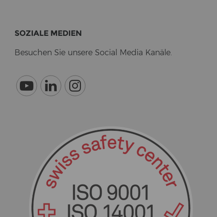
SO­ZIA­LE ME­DI­EN
Be­su­chen Sie un­se­re So­cial Media Ka­nä­le.