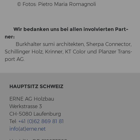
© Fotos: Pie­tro Maria Ro­ma­gno­li
Wir be­dan­ken uns bei allen in­vol­vier­ten Part­
ner:
Burk­hal­ter sumi ar­chi­tek­ten, Sher­pa Con­nec­tor,
Schil­lin­ger Holz, Krin­ner, KT Color und Plan­zer Trans­
port AG.
HAUPT­SITZ SCHWEIZ
ERNE AG Holz­bau
Werk­stras­se 3
CH-5080 Lau­fen­burg
Tel:
+41 (0)62 869 81 81
info(at)erne.net