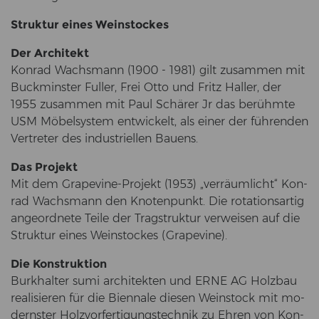
Struk­tur eines Wein­sto­ckes
Der Ar­chi­tekt
Kon­rad Wachs­mann (1900 - 1981) gilt zu­sam­men mit
Buck­mins­ter Ful­ler, Frei Otto und Fritz Hal­ler, der
1955 zu­sam­men mit Paul Schä­rer Jr das be­rühm­te
USM Mö­bel­sys­tem ent­wi­ckelt, als einer der füh­ren­den
Ver­tre­ter des in­dus­tri­el­len Bau­ens.
Das Pro­jekt
Mit dem Grapevine-​Projekt (1953) „ver­räum­licht“ Kon­
rad Wachs­mann den Kno­ten­punkt. Die ro­ta­ti­ons­ar­tig
an­ge­ord­ne­te Teile der Trag­struk­tur ver­wei­sen auf die
Struk­tur eines Wein­sto­ckes (Gra­pe­vi­ne).
Die Kon­struk­ti­on
Burk­hal­ter sumi ar­chi­tek­ten und ERNE AG Holz­bau
rea­li­sie­ren für die Bi­en­na­le die­sen Wein­stock mit mo­
derns­ter Holz­vor­fer­ti­gungs­tech­nik zu Ehren von Kon­