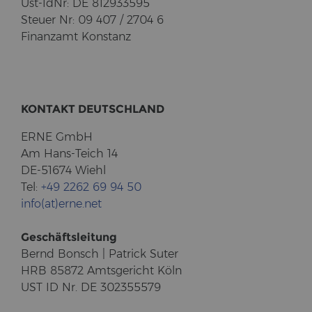
Ust-​IdNr: DE 812933595
Steu­er Nr: 09 407 / 2704 6
Fi­nanz­amt Kon­stanz
KON­TAKT DEUTSCH­LAND
ERNE GmbH
Am Hans-​Teich 14
DE-51674 Wiehl
Tel:
+49 2262 69 94 50
info(at)erne.net
Ge­schäfts­lei­tung
Bernd Bonsch | Pa­trick Suter
HRB 85872 Amts­ge­richt Köln
UST ID Nr. DE 302355579