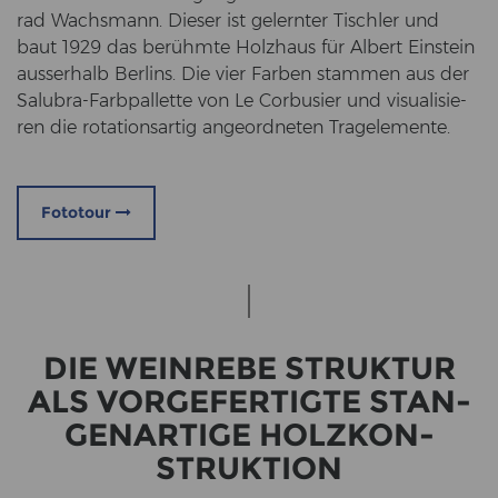
rad Wachs­mann. Die­ser ist ge­lern­ter Tisch­ler und
baut 1929 das be­rühm­te Holz­haus für Al­bert Ein­stein
aus­ser­halb Ber­lins. Die vier Far­ben stam­men aus der
Salubra-​Farbpallette von Le Cor­bu­si­er und vi­sua­li­sie­
ren die ro­ta­ti­ons­ar­tig an­ge­ord­ne­ten Tra­g­ele­men­te.
Fototour
DIE WEIN­RE­BE STRUK­TUR
ALS VOR­GE­FER­TIG­TE STAN­
GEN­AR­TI­GE HOLZ­KON­
STRUK­TI­ON