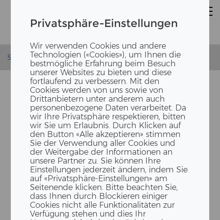
Privatsphäre-Einstellungen
Wir verwenden Cookies und andere
Technologien («Cookies»), um Ihnen die
Startseite
News
Lehrstelle Zimmermann-Zimmerin EFZ
bestmögliche Erfahrung beim Besuch
unserer Websites zu bieten und diese
fortlaufend zu verbessern. Mit den
Cookies werden von uns sowie von
Drittanbietern unter anderem auch
personenbezogene Daten verarbeitet. Da
wir Ihre Privatsphäre respektieren, bitten
wir Sie um Erlaubnis. Durch Klicken auf
den Button «Alle akzeptieren» stimmen
Sie der Verwendung aller Cookies und
der Weitergabe der Informationen an
unsere Partner zu. Sie können Ihre
FREIE LEHR­STEL­LE ALS ZIM­
Einstellungen jederzeit ändern, indem Sie
MER­MANN EFZ | ZIM­ME­RIN
auf «Privatsphäre-Einstellungen» am
Seitenende klicken. Bitte beachten Sie,
EFZ AB AU­GUST 2023
dass Ihnen durch Blockieren einiger
Cookies nicht alle Funktionalitäten zur
Verfügung stehen und dies Ihr