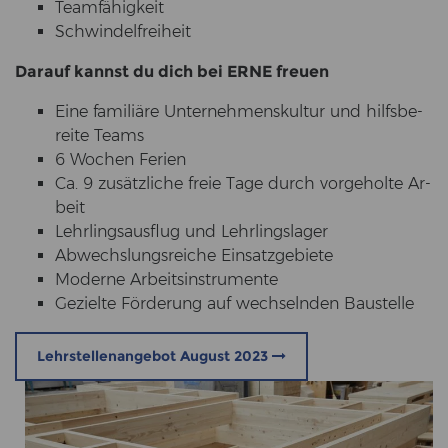
Team­fä­hig­keit
Schwin­del­frei­heit
Dar­auf kannst du dich bei ERNE freu­en
Eine fa­mi­liä­re Un­ter­neh­mens­kul­tur und hilfs­be­
rei­te Teams
6 Wo­chen Fe­ri­en
Ca. 9 zu­sätz­li­che freie Tage durch vor­ge­hol­te Ar­
beit
Lehr­lings­aus­flug und Lehr­lings­la­ger
Ab­wechs­lungs­rei­che Ein­satz­ge­bie­te
Mo­der­ne Ar­beits­in­stru­men­te
Ge­ziel­te För­de­rung auf wech­seln­den Bau­stel­le
Lehrstellenangebot August 2023