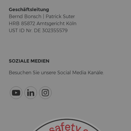
Ge­schäfts­lei­tung
Bernd Bonsch | Pa­trick Suter
HRB 85872 Amts­ge­richt Köln
UST ID Nr. DE 302355579
SO­ZIA­LE ME­DI­EN
Be­su­chen Sie un­se­re So­cial Media Ka­nä­le.