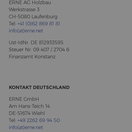
ERNE AG Holz­bau
Werk­stras­se 3
CH-5080 Lau­fen­burg
Tel:
+41 (0)62 869 81 81
info(at)erne.net
Ust-​IdNr: DE 812933595
Steu­er Nr: 09 407 / 2704 6
Fi­nanz­amt Kon­stanz
KON­TAKT DEUTSCH­LAND
ERNE GmbH
Am Hans-​Teich 14
DE-51674 Wiehl
Tel:
+49 2262 69 94 50
info(at)erne.net