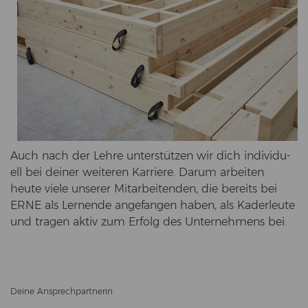
Auch nach der Lehre un­ter­stüt­zen wir dich in­di­vi­du­
ell bei dei­ner wei­te­ren Kar­rie­re. Darum ar­bei­ten
heute viele un­se­rer Mit­ar­bei­ten­den, die be­reits bei
ERNE als Ler­nen­de an­ge­fan­gen haben, als Ka­der­leu­te
und tra­gen aktiv zum Er­folg des Un­ter­neh­mens bei.
Deine An­sprech­part­ne­rin