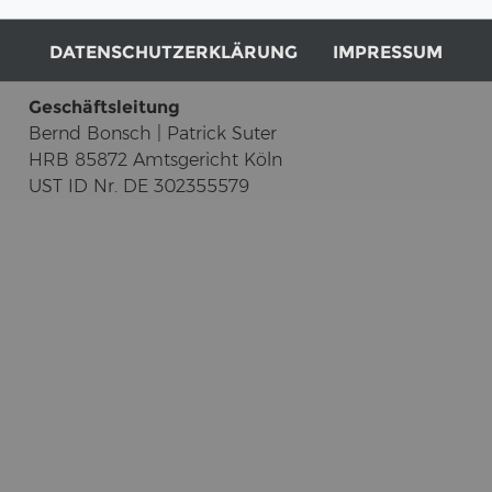
DE-51674 Wiehl
Tel:
+49 2262 69 94 50
DATENSCHUTZERKLÄRUNG
IMPRESSUM
info(at)erne.net
Ge­schäfts­lei­tung
Bernd Bonsch | Pa­trick Suter
HRB 85872 Amts­ge­richt Köln
UST ID Nr. DE 302355579