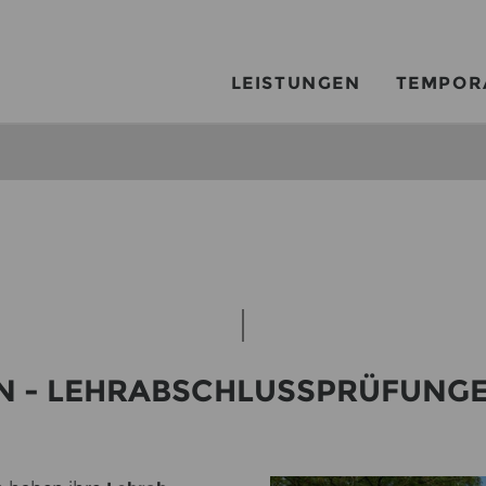
LEISTUNGEN
TEMPOR
EN - LEHR­AB­SCHLUSS­PRÜ­FUN­