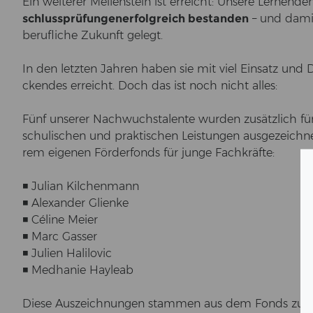
Ein wei­te­rer Mei­len­stein ist er­reicht: Un­se­re Ler­nen
schluss­prü­fun­gen
er­folg­reich be­stan­den
– und damit
be­ruf­li­che Zu­kunft ge­legt.
In den letz­ten Jah­ren haben sie mit viel Ein­satz und Du
cken­des er­reicht. Doch das ist noch nicht alles:
Fünf un­se­rer Nach­wuchs­ta­len­te wur­den zu­sätz­lich fü
schu­li­schen und prak­ti­schen Leis­tun­gen aus­ge­zeich­n
rem ei­ge­nen Förd­erfonds für junge Fach­kräf­te:
◾ Ju­li­an Kil­chen­mann
◾ Alex­an­der Gli­en­ke
◾ Céline Meier
◾ Marc Gas­ser
◾ Ju­li­en Ha­li­lo­vic
◾ Medha­nie Hay­leab
Diese Aus­zeich­nun­gen stam­men aus dem Fonds zur N