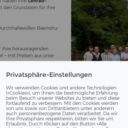
­den haben ihre
Lehr­ab­
 den Grund­stein für ihre
rch­hal­te­wil­len Be­ein­dru­
r ihre her­aus­ra­gen­den
et – mit Prei­sen aus un­se­
Privatsphäre-Einstellungen
Wir verwenden Cookies und andere Technologien
(«Cookies»), um Ihnen die bestmögliche Erfahrung
beim Besuch unserer Websites zu bieten und diese
fortlaufend zu verbessern. Mit den Cookies werden
von uns sowie von Drittanbietern unter anderem
auch personenbezogene Daten verarbeitet. Da wir
Ihre Privatsphäre respektieren, bitten wir Sie um
Erlaubnis. Durch Klicken auf den Button «Alle
ach­wuchs­för­de­rung der