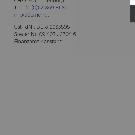
CH-5080 Lau­fen­burg
Tel:
+41 (0)62 869 81 81
info(at)erne.net
Ust-​IdNr: DE 812933595
Steu­er Nr: 09 407 / 2704 6
Fi­nanz­amt Kon­stanz