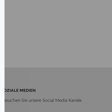
SO­ZIA­LE ME­DI­EN
Be­su­chen Sie un­se­re So­cial Media Ka­nä­le.