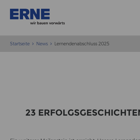
Startseite
News
Lernendenabschluss 2025
23 ER­FOLGS­GE­SCHICH­T