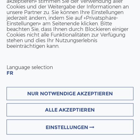
akzeptieren» stimmen Sie der Verwendung aller
ar­gau­er Un­ter­neh­mens­
Cookies und der Weitergabe der Informationen an
und un­se­re Ver­ant­wor­tung
unsere Partner zu. Sie können Ihre Einstellungen
jederzeit ändern, indem Sie auf «Privatsphäre-
Einstellungen» am Seitenende klicken. Bitte
beachten Sie, dass Ihnen durch Blockieren einiger
en, die mit ihrem Wis­sen,
Cookies nicht alle Funktionalitäten zur Verfügung
stehen und dies Ihr Nutzungserlebnis
mög­lich­ten.
beeinträchtigen kann.
n Start in die nächs­te
ung. Wir freu­en uns, ei­ni­ge
Language selection
FR
NUR NOTWENDIGE AKZEPTIEREN
ALLE AKZEPTIEREN
KON­TAKT DEUTSCH­LAND
ERNE GmbH
EINSTELLUNGEN
Am Hans-​Teich 14