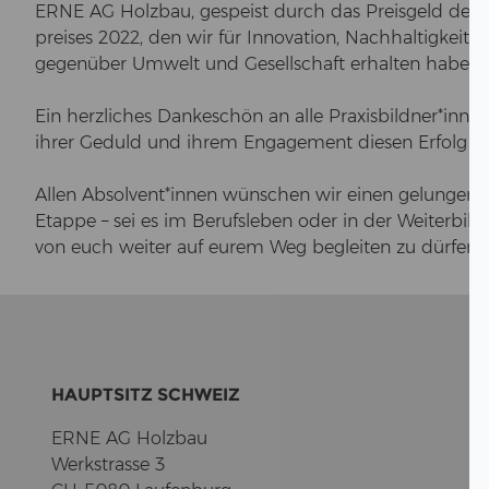
ERNE AG Holz­bau, ge­speist durch das Preis­geld des A
prei­ses 2022, den wir für In­no­va­ti­on, Nach­hal­tig­keit 
ge­gen­über Um­welt und Ge­sell­schaft er­hal­ten haben.
Ein herz­li­ches Dan­ke­schön an alle Pra­xis­bild­ner*inn
ihrer Ge­duld und ihrem En­ga­ge­ment die­sen Er­folg er­
Allen Ab­sol­vent*innen wün­schen wir einen ge­lun­ge­ne
Etap­pe – sei es im Be­rufs­le­ben oder in der Wei­ter­bil­d
von euch wei­ter auf eurem Weg be­glei­ten zu dür­fen.
HAUPT­SITZ SCHWEIZ
ERNE AG Holz­bau
Werk­stras­se 3