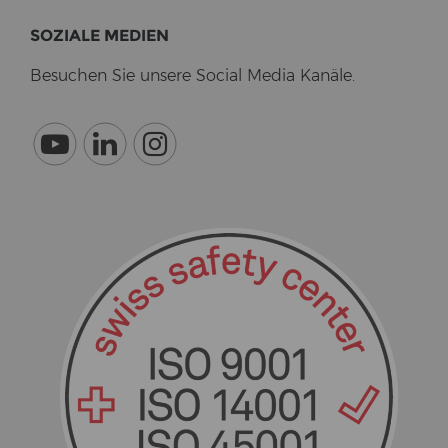
SO­ZIA­LE ME­DI­EN
Be­su­chen Sie un­se­re So­cial Media Ka­nä­le.