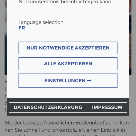
Nutzungserlebnis beeinträchtigen kann.
Language selection
FR
NUR NOTWENDIGE AKZEPTIEREN
ALLE AKZEPTIEREN
EINSTELLUNGEN
Wir freu­en uns, Ihnen un­se­re neue Web­sei­te prä­sen­
tie­ren zu kön­nen. Unser In­ter­net­auf­tritt in einem
neuen Lay­out ist nun über­sicht­li­cher ge­glie­dert und
bie­tet allen In­ter­es­sier­ten, Kun­den und Part­nern um­
DATENSCHUTZERKLÄRUNG
IMPRESSUM
fang­rei­che In­for­ma­tio­nen über unser Un­ter­neh­men.
Mit der be­nut­zer­freund­li­chen Be­dien­ober­flä­che, kön­
nen Sie schnell und un­kom­pli­ziert einen Ein­blick in