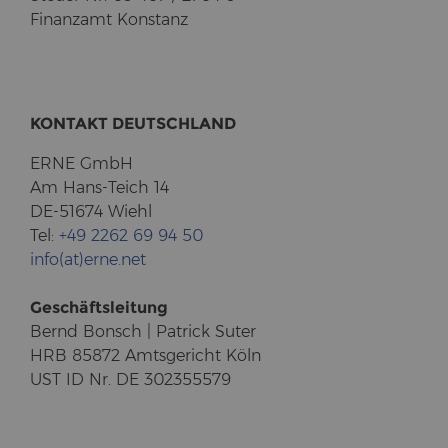
Fi­nanz­amt Kon­stanz
KON­TAKT DEUTSCH­LAND
ERNE GmbH
Am Hans-​Teich 14
DE-51674 Wiehl
Tel:
+49 2262 69 94 50
info(at)erne.net
Ge­schäfts­lei­tung
Bernd Bonsch | Pa­trick Suter
HRB 85872 Amts­ge­richt Köln
UST ID Nr. DE 302355579