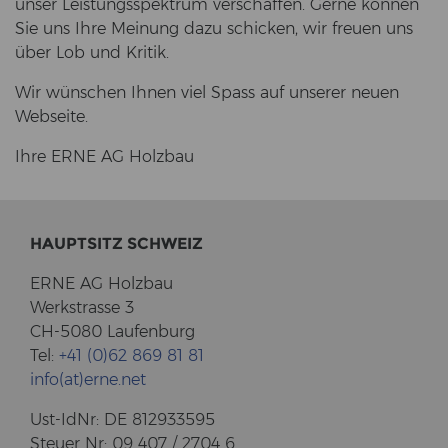
unser Leis­tungs­spek­trum ver­schaf­fen. Gerne kön­nen
Sie uns Ihre Mei­nung dazu schi­cken, wir freu­en uns
über Lob und Kri­tik.
Wir wün­schen Ihnen viel Spass auf un­se­rer neuen
Web­sei­te.
Ihre ERNE AG Holz­bau
HAUPT­SITZ SCHWEIZ
ERNE AG Holz­bau
Werk­stras­se 3
CH-5080 Lau­fen­burg
Tel:
+41 (0)62 869 81 81
info(at)erne.net
Ust-​IdNr: DE 812933595
Steu­er Nr: 09 407 / 2704 6