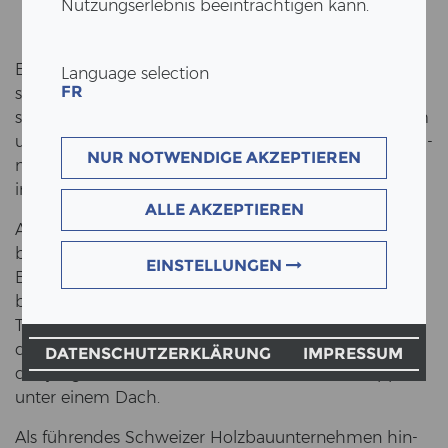
Nutzungserlebnis beeinträchtigen kann.
ERNE Holz­bau er­fuhr wäh­rend der letz­ten Jahre ein
Language selection
FR
star­kes Wachs­tum. In nur zehn Jah­ren ver­dop­pel­te
sich die An­zahl auf 330 Mit­ar­bei­ten­de. Um ak­tu­el­lem
und künf­ti­gem Platz­be­darf sowie zeit­ge­mäs­sen Or­ga­
NUR NOTWENDIGE AKZEPTIEREN
ni­sa­ti­ons­for­men ge­recht zu wer­den, in­ves­tiert ERNE
in einen Bü­ro­neu­bau am Stand­ort Stein (AG).
ALLE AKZEPTIEREN
Am 6. De­zem­ber fand der Spa­ten­stich für den Neu­
bau mit 3’380 m2 Flä­che statt. Ge­schickt in­te­grie­ren
EINSTELLUNGEN
Bur­kard Meyer Ar­chi­tek­ten das be­stehen­de Bü­ro­ge­
bäu­de in die Ar­chi­tek­tur. Kon­zi­piert mit neus­ten
Tech­no­lo­gien und öko­lo­gi­schen Ma­te­ria­li­en ver­eint
der Holz­neu­bau hoch­mo­der­ne Ar­beits­plät­ze sowie
DATENSCHUTZERKLÄRUNG
IMPRESSUM
das jüngs­te In­no­va­ti­ons­zen­trum der ERNE Grup­pe
unter einem Dach.
Als füh­ren­des Schwei­zer Holz­bau­un­ter­neh­men hin­