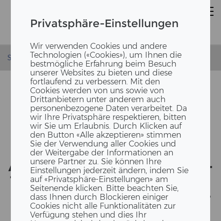
Privatsphäre-Einstellungen
Wir verwenden Cookies und andere
Technologien («Cookies»), um Ihnen die
Startseite
News
Spatenstich Stein Büroneubau
bestmögliche Erfahrung beim Besuch
unserer Websites zu bieten und diese
fortlaufend zu verbessern. Mit den
Cookies werden von uns sowie von
Drittanbietern unter anderem auch
personenbezogene Daten verarbeitet. Da
wir Ihre Privatsphäre respektieren, bitten
wir Sie um Erlaubnis. Durch Klicken auf
den Button «Alle akzeptieren» stimmen
Sie der Verwendung aller Cookies und
der Weitergabe der Informationen an
unsere Partner zu. Sie können Ihre
AM STAND­ORT STEIN IN­VES­
Einstellungen jederzeit ändern, indem Sie
TIERT ERNE IN EINEN BÜ­RO­
auf «Privatsphäre-Einstellungen» am
Seitenende klicken. Bitte beachten Sie,
NEU­BAU MIT IN­NO­VA­TI­ONS­
dass Ihnen durch Blockieren einiger
Cookies nicht alle Funktionalitäten zur
ZEN­TRUM
Verfügung stehen und dies Ihr