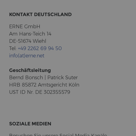
KON­TAKT DEUTSCH­LAND
ERNE GmbH
Am Hans-​Teich 14
DE-51674 Wiehl
Tel:
+49 2262 69 94 50
info(at)erne.net
Ge­schäfts­lei­tung
Bernd Bonsch | Pa­trick Suter
HRB 85872 Amts­ge­richt Köln
UST ID Nr. DE 302355579
SO­ZIA­LE ME­DI­EN
Be­su­chen Sie un­se­re So­cial Media Ka­nä­le.