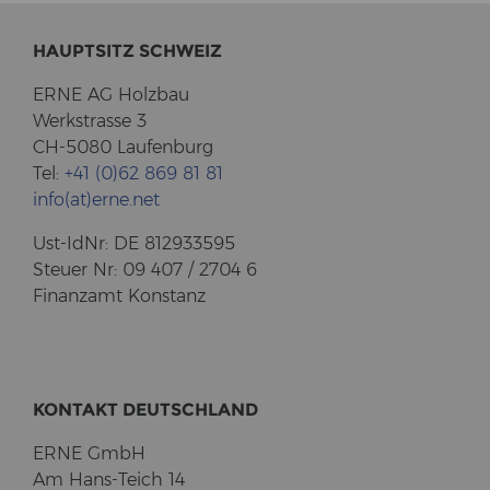
HAUPT­SITZ SCHWEIZ
ERNE AG Holz­bau
Werk­stras­se 3
CH-5080 Lau­fen­burg
Tel:
+41 (0)62 869 81 81
info(at)erne.net
Ust-​IdNr: DE 812933595
Steu­er Nr: 09 407 / 2704 6
Fi­nanz­amt Kon­stanz
KON­TAKT DEUTSCH­LAND
ERNE GmbH
Am Hans-​Teich 14