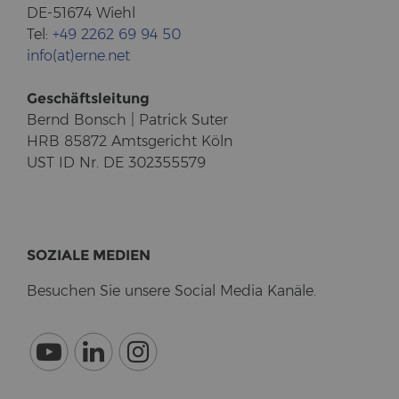
DE-51674 Wiehl
Tel:
+49 2262 69 94 50
info(at)erne.net
Ge­schäfts­lei­tung
Bernd Bonsch | Pa­trick Suter
HRB 85872 Amts­ge­richt Köln
UST ID Nr. DE 302355579
SO­ZIA­LE ME­DI­EN
Be­su­chen Sie un­se­re So­cial Media Ka­nä­le.