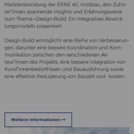
Markt­ent­wick­lung der ERNE AG Holz­bau, den Zu­hö­
rer*innen span­nen­de In­sights und Er­fah­rungs­wer­te
zum Thema «Design-​Build: Ein in­te­gra­ti­ves Ab­wick­
lungs­mo­dell» prä­sen­tiert.
Design-​Build er­mög­licht eine Reihe von Ver­bes­se­run­
gen, dar­un­ter eine bes­se­re Ko­or­di­na­ti­on und Kom­
mu­ni­ka­ti­on zwi­schen den ver­schie­de­nen Ak­
teur*innen des Pro­jekts, eine bes­se­re In­te­gra­ti­on von
Kund*in­nen­be­dürf­nis­sen und Bau­aus­füh­rung sowie
eine ef­fek­ti­ve Re­du­zie­rung von Bau­zeit und -​kosten.
Weitere Informationen