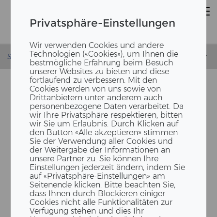
Privatsphäre-Einstellungen
Wir verwenden Cookies und andere
Technologien («Cookies»), um Ihnen die
Startseite
News
The Branch Talk, Vortrag Samuel Bieber
bestmögliche Erfahrung beim Besuch
unserer Websites zu bieten und diese
fortlaufend zu verbessern. Mit den
Cookies werden von uns sowie von
Drittanbietern unter anderem auch
personenbezogene Daten verarbeitet. Da
wir Ihre Privatsphäre respektieren, bitten
wir Sie um Erlaubnis. Durch Klicken auf
den Button «Alle akzeptieren» stimmen
Sie der Verwendung aller Cookies und
der Weitergabe der Informationen an
unsere Partner zu. Sie können Ihre
THE BRANCH TALK: DE­SIGN
Einstellungen jederzeit ändern, indem Sie
BUILD - EIN IN­TE­GRA­TI­VES
auf «Privatsphäre-Einstellungen» am
Seitenende klicken. Bitte beachten Sie,
AB­WICK­LUNGS­MO­DELL
dass Ihnen durch Blockieren einiger
Cookies nicht alle Funktionalitäten zur
Verfügung stehen und dies Ihr