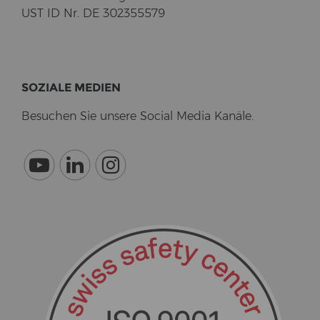
UST ID Nr. DE 302355579
SO­ZIA­LE ME­DI­EN
Be­su­chen Sie un­se­re So­cial Media Ka­nä­le.