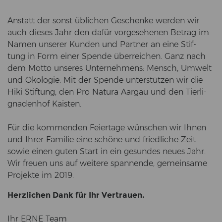
An­statt der sonst üb­li­chen Ge­schen­ke wer­den wir
auch die­ses Jahr den dafür vor­ge­se­he­nen Be­trag im
Namen un­se­rer Kun­den und Part­ner an eine Stif­
tung in Form einer Spen­de über­rei­chen. Ganz nach
dem Motto un­se­res Un­ter­neh­mens: Mensch, Um­welt
und Öko­lo­gie. Mit der Spen­de un­ter­stüt­zen wir die
Hiki Stif­tung, den Pro Na­tu­ra Aar­gau und den Tier­li­
gna­den­hof Kaisten.
Für die kom­men­den Fei­er­ta­ge wün­schen wir Ihnen
und Ihrer Fa­mi­lie eine schö­ne und fried­li­che Zeit
sowie einen guten Start in ein ge­sun­des neues Jahr.
Wir freu­en uns auf wei­te­re span­nen­de, ge­mein­sa­me
Pro­jek­te im 2019.
Herz­li­chen Dank für Ihr Ver­trau­en.
Ihr ERNE Team