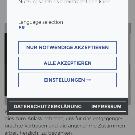
Nutzungserlebnis beeinträchtigen kann.
Language selection
FR
NUR NOTWENDIGE AKZEPTIEREN
ALLE AKZEPTIEREN
EINSTELLUNGEN
DATENSCHUTZERKLÄRUNG
IMPRESSUM
Wie­der neigt sich ein Jahr dem Ende zu. Wir wol­len
dies zum An­lass neh­men, uns für das ent­ge­gen­ge­
brach­te Ver­trau­en und die an­ge­neh­me Zu­sam­men­
ar­beit herz­lich zu be­dan­ken.