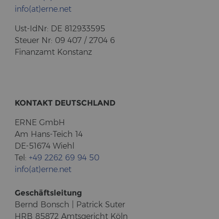
info(at)erne.net
Ust-​IdNr: DE 812933595
Steu­er Nr: 09 407 / 2704 6
Fi­nanz­amt Kon­stanz
KON­TAKT DEUTSCH­LAND
ERNE GmbH
Am Hans-​Teich 14
DE-51674 Wiehl
Tel:
+49 2262 69 94 50
info(at)erne.net
Ge­schäfts­lei­tung
Bernd Bonsch | Pa­trick Suter
HRB 85872 Amts­ge­richt Köln