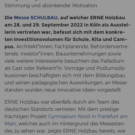
Stim­mung und ab­sin­ken­der Mo­ti­va­ti­on.
Die
Messe SCHUL­BAU
, auf wel­cher ERNE Holz­bau
am 28. und 29. Sep­tem­ber 2022 in Köln als Aus­stel­
le­rin ver­tre­ten war, be­fasst sich mit dem kon­kre­
ten In­ves­ti­ti­ons­vo­lu­men für Schu­le, Kita und Cam­
pus.
Ar­chi­tekt*innen, Fach­pla­nen­de, Be­hör­den­ver­tre­
ten­de, In­ves­tor*innen, Bau­un­ter­neh­mun­gen sowie
viele wei­te­re In­ter­es­sier­te be­such­ten das Pal­la­di­um
als Gast oder Re­fe­rent*in. Vor­trä­ge und Po­di­ums­dis­
kus­sio­nen be­schäf­tig­ten sich mit dem Bil­dungs­bau
und sei­nen päd­ago­gi­schen Aus­wir­kun­gen, an Mes­se­
stän­den wur­den neue in­no­va­ti­ve Ideen vor­ge­stellt.
ERNE Holz­bau war eben­falls durch ein Team des
deut­schen Stand­orts ver­tre­ten. Mit dem pres­ti­ge­
träch­ti­gen Pro­jekt
Gym­na­si­um Nord in Frank­furt am
Main
, wel­ches auch im Hin­ter­grund des Mes­se­stan­
des zu sehen war, zeig­te ERNE Holz­bau be­reits, wie