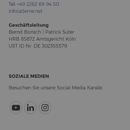
Tel:
+49 2262 69 94 50
info(at)erne.net
Ge­schäfts­lei­tung
Bernd Bonsch | Pa­trick Suter
HRB 85872 Amts­ge­richt Köln
UST ID Nr. DE 302355579
SO­ZIA­LE ME­DI­EN
Be­su­chen Sie un­se­re So­cial Media Ka­nä­le.