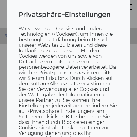
Privatsphäre-Einstellungen
Wir verwenden Cookies und andere
Technologien («Cookies»), um Ihnen die
Startseite
News
Schulbau Köln 2022
bestmögliche Erfahrung beim Besuch
unserer Websites zu bieten und diese
fortlaufend zu verbessern. Mit den
Cookies werden von uns sowie von
Drittanbietern unter anderem auch
personenbezogene Daten verarbeitet. Da
wir Ihre Privatsphäre respektieren, bitten
wir Sie um Erlaubnis. Durch Klicken auf
den Button «Alle akzeptieren» stimmen
Sie der Verwendung aller Cookies und
der Weitergabe der Informationen an
unsere Partner zu. Sie können Ihre
HOLZ­MO­DU­LE FÜR DIE BIL­
Einstellungen jederzeit ändern, indem Sie
DUNG - SCHUL­BAU MESSE
auf «Privatsphäre-Einstellungen» am
Seitenende klicken. Bitte beachten Sie,
KÖLN
dass Ihnen durch Blockieren einiger
Cookies nicht alle Funktionalitäten zur
Verfügung stehen und dies Ihr