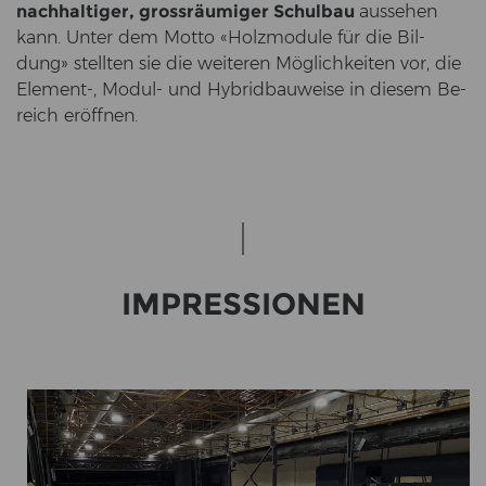
nach­hal­ti­ger, gross­räu­mi­ger Schul­bau
aus­se­hen
kann. Unter dem Motto «Holz­mo­du­le für die Bil­
dung» stell­ten sie die wei­te­ren Mög­lich­kei­ten vor, die
Element-​, Modul-​ und Hy­brid­bau­wei­se in die­sem Be­
reich er­öff­nen.
IM­PRES­SIO­NEN