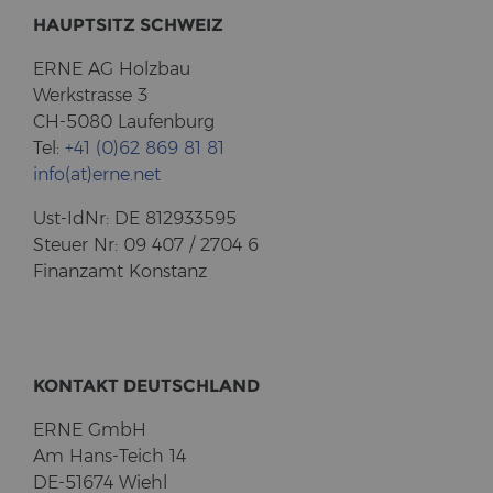
HAUPT­SITZ SCHWEIZ
ERNE AG Holz­bau
Werk­stras­se 3
CH-5080 Lau­fen­burg
Tel:
+41 (0)62 869 81 81
info(at)erne.net
Ust-​IdNr: DE 812933595
Steu­er Nr: 09 407 / 2704 6
Fi­nanz­amt Kon­stanz
KON­TAKT DEUTSCH­LAND
ERNE GmbH
Am Hans-​Teich 14
DE-51674 Wiehl