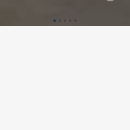
Startseite
Referenzen
Atelier AWEL
ATELIER AWEL,
ANDELFINGEN
Projekt-Details