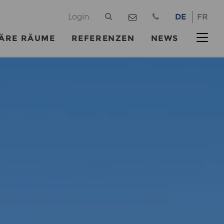
@
Login
DE
FR
ÄRE RÄUME
REFERENZEN
NEWS