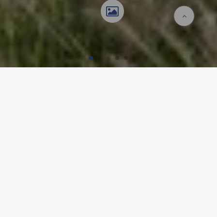
Startseite
Referenzen
Mehrfamilienhaus
MEHRFAMILIENHAUS,
ZÜRICH
Projekt-Details