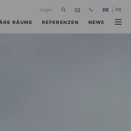
@
Login
DE
FR
ÄRE RÄUME
REFERENZEN
NEWS