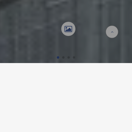
Startseite
Referenzen
Schulgebäude Franchises Sud 32
SCHULGEBÄUDE
FRANCHISES SUD 32, GENF