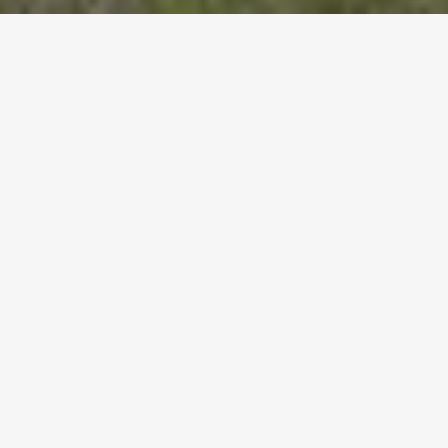
Startseite
Referenzen
Schulpavillon Trembley
SCHULPAVILLON TREMBLEY,
GENF
Projekt-Details
Nutzung
Kantine