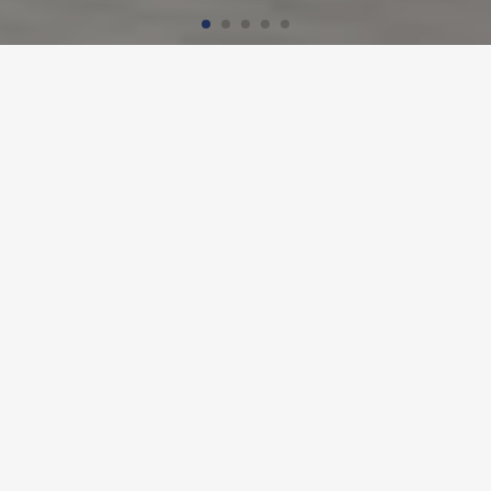
Startseite
Referenzen
Walterich- und Herzog-Christoph-Schule
WALTERICH- UND HERZOG-
CHRISTOPH-SCHULE,
MURRHARDT
Projekt-Details