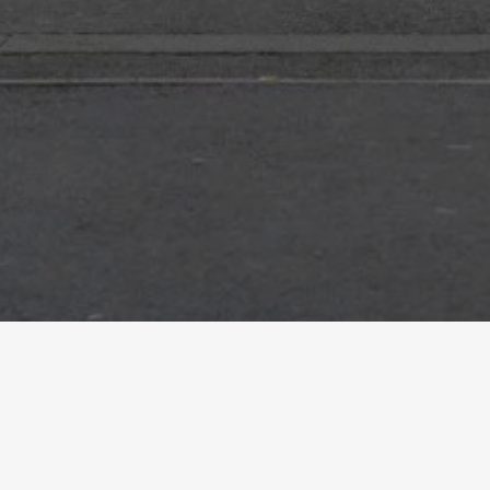
Startseite
Referenzen
Zome House