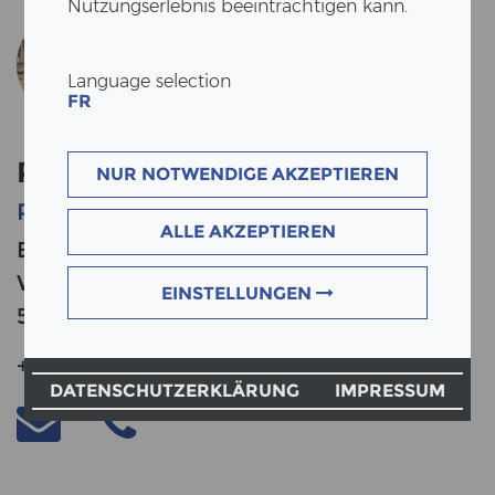
Nutzungserlebnis beeinträchtigen kann.
Language selection
FR
PHILIPPE LENHERR
NUR NOTWENDIGE AKZEPTIEREN
Projektentwickler
ALLE AKZEPTIEREN
ERNE AG Holzbau
Werkstrasse 3
EINSTELLUNGEN
5080 Laufenburg
+41 76 301 63 88
DATENSCHUTZERKLÄRUNG
IMPRESSUM