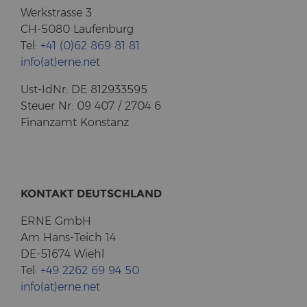
Werk­stras­se 3
CH-5080 Lau­fen­burg
Tel:
+41 (0)62 869 81 81
info(at)erne.net
Ust-​IdNr: DE 812933595
Steu­er Nr: 09 407 / 2704 6
Fi­nanz­amt Kon­stanz
KON­TAKT DEUTSCH­LAND
ERNE GmbH
Am Hans-​Teich 14
DE-51674 Wiehl
Tel:
+49 2262 69 94 50
info(at)erne.net