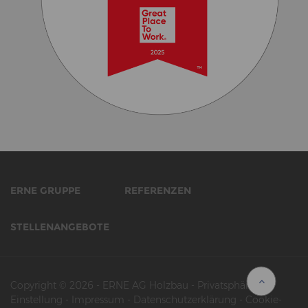
ERNE GRUPPE
REFERENZEN
STELLENANGEBOTE
Copyright © 2026
-
ERNE AG Holzbau
-
Privatsphäre-
Einstellung
-
Impressum
-
Datenschutzerklärung
-
Cookie-