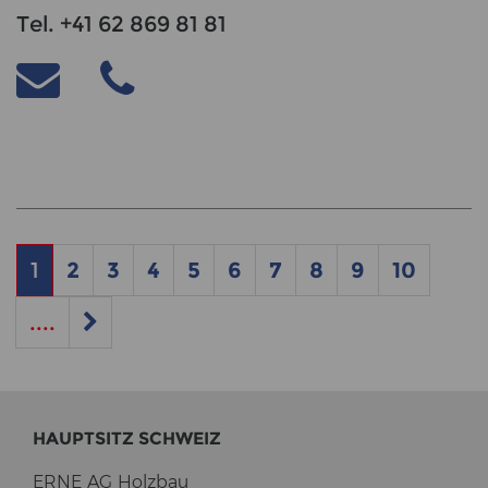
Tel. +41 62 869 81 81
1
2
3
4
5
6
7
8
9
10
....
HAUPT­SITZ SCHWEIZ
ERNE AG Holz­bau