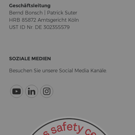
Ge­schäfts­lei­tung
Bernd Bonsch | Pa­trick Suter
HRB 85872 Amts­ge­richt Köln
UST ID Nr. DE 302355579
SO­ZIA­LE ME­DI­EN
Be­su­chen Sie un­se­re So­cial Media Ka­nä­le.