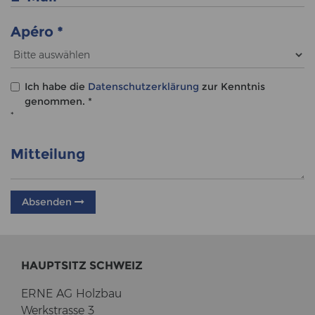
Apéro
*
Ich habe die
Datenschutzerklärung
zur Kenntnis
genommen. *
*
Mitteilung
Absenden
HAUPT­SITZ SCHWEIZ
ERNE AG Holz­bau
Werk­stras­se 3