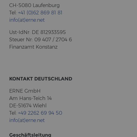
CH-5080 Lau­fen­burg
Tel:
+41 (0)62 869 81 81
info(at)erne.net
Ust-​IdNr: DE 812933595
Steu­er Nr: 09 407 / 2704 6
Fi­nanz­amt Kon­stanz
KON­TAKT DEUTSCH­LAND
ERNE GmbH
Am Hans-​Teich 14
DE-51674 Wiehl
Tel:
+49 2262 69 94 50
info(at)erne.net
Ge­schäfts­lei­tung