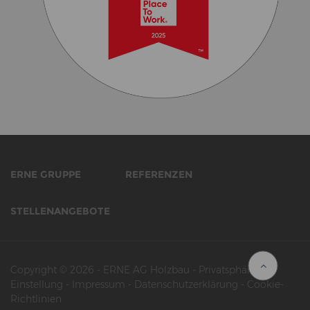
ERNE GRUPPE
REFERENZEN
STELLENANGEBOTE
Copyright © 2026
-
ERNE AG Holzbau
-
Privatsphäre-
Einstellung
-
Impressum
-
Datenschutzerklärung
-
Cookie-
Richtlinien