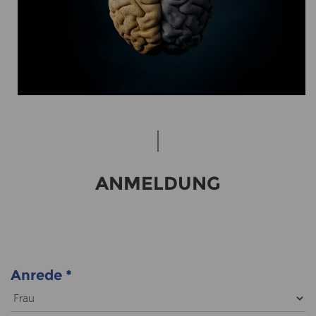
AN­MEL­DUNG
Anrede
*