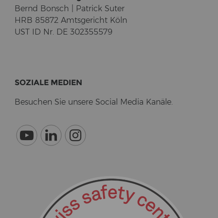
Bernd Bonsch | Pa­trick Suter
HRB 85872 Amts­ge­richt Köln
UST ID Nr. DE 302355579
SO­ZIA­LE ME­DI­EN
Be­su­chen Sie un­se­re So­cial Media Ka­nä­le.