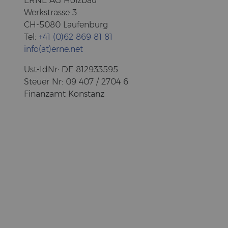
ERNE AG Holz­bau
Werk­stras­se 3
CH-5080 Lau­fen­burg
Tel:
+41 (0)62 869 81 81
info(at)erne.net
Ust-​IdNr: DE 812933595
Steu­er Nr: 09 407 / 2704 6
Fi­nanz­amt Kon­stanz