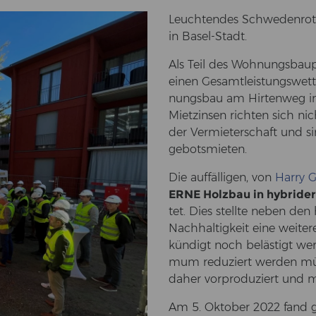
Leuch­ten­des Schwe­den­rot i
in Basel-​Stadt.
Als Teil des Woh­nungs­bau­
einen Ge­samt­leis­tungs­wett
nungs­bau am Hir­ten­weg in
Miet­zin­sen rich­ten sich 
der Ver­mie­ter­schaft und si
ge­bots­mie­ten.
Die auf­fäl­li­gen, von
Harry G
ERNE Holz­bau in hy­bri­der
tet. Dies stell­te neben den
Nach­hal­tig­keit eine wei­te­
kün­digt noch be­läs­tigt we
mum re­du­ziert wer­den mü
daher vor­pro­du­ziert und mi
Am 5. Ok­to­ber 2022 fand 