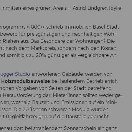
n­mit­ten eines grü­nen Are­als – As­trid Lind­gren Idyl­le
pro­gramms «1000+» schrieb Im­mo­bi­li­en Basel-​Stadt
­be­werb für preis­güns­ti­gen und nach­hal­ti­gen Woh­
 Rie­hen aus. Das Be­son­de­re der Woh­nun­gen? Die
nicht nach dem Markt­preis, son­dern nach den Kos­ten
nd somit bis zu 20% güns­ti­ger als ver­gleich­ba­re An­
ug­ger Stu­dio
ent­wor­fe­nen Ge­bäu­de, wer­den von
 Holz­mo­dul­bau­wei­se
bei lau­fen­dem Be­trieb er­rich­
 hohen Vor­ga­ben von Sei­ten der Stadt be­tref­fend
re Her­aus­for­de­rung dar. Mie­ter*innen soll­ten weder ge­
r­den, wes­halb Bau­zeit und Emis­sio­nen auf ein Mi­ni­
s­sen. Die 20 Ton­nen schwe­ren Mo­du­le wur­den
t Be­gleit­fahr­zeu­gen auf die Bau­stel­le ge­bracht.
genau dort bei strah­len­dem Son­nen­schein ein ganz