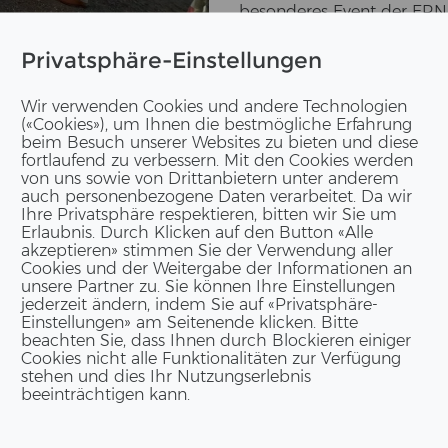
be­son­de­res Event der ERNE
mer­zahl, zum Gross­teil in­ter
Privatsphäre-Einstellungen
mass­nah­men die Live-​Mont
Bau­stel­le be­sich­ti­gen. 
Wir verwenden Cookies und andere Technologien
und Ca­te­ring Ge­le­gen­heit
(«Cookies»), um Ihnen die bestmögliche Erfahrung
beim Besuch unserer Websites zu bieten und diese
fortlaufend zu verbessern. Mit den Cookies werden
von uns sowie von Drittanbietern unter anderem
auch personenbezogene Daten verarbeitet. Da wir
Ihre Privatsphäre respektieren, bitten wir Sie um
Erlaubnis. Durch Klicken auf den Button «Alle
akzeptieren» stimmen Sie der Verwendung aller
IM­PRES­SIO­NEN
Cookies und der Weitergabe der Informationen an
unsere Partner zu. Sie können Ihre Einstellungen
jederzeit ändern, indem Sie auf «Privatsphäre-
Einstellungen» am Seitenende klicken. Bitte
beachten Sie, dass Ihnen durch Blockieren einiger
Cookies nicht alle Funktionalitäten zur Verfügung
stehen und dies Ihr Nutzungserlebnis
beeinträchtigen kann.