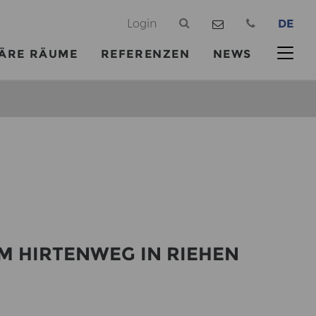
@
Login
DE
ÄRE RÄUME
REFERENZEN
NEWS
M HIR­TEN­WEG IN RIE­HEN