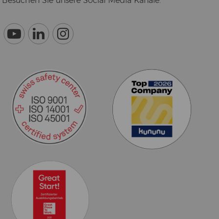
Be­su­chen Sie un­se­re So­cial Media Ka­nä­le.