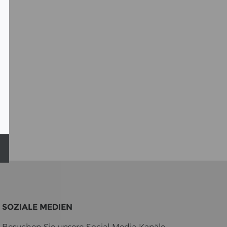
SO­ZIA­LE ME­DI­EN