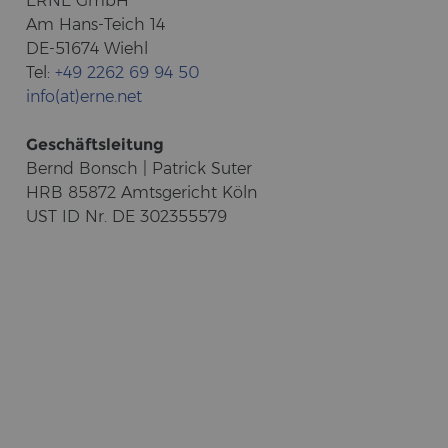
ERNE GmbH
Am Hans-​Teich 14
DE-51674 Wiehl
Tel:
+49 2262 69 94 50
info(at)erne.net
Ge­schäfts­lei­tung
Bernd Bonsch | Pa­trick Suter
HRB 85872 Amts­ge­richt Köln
UST ID Nr. DE 302355579