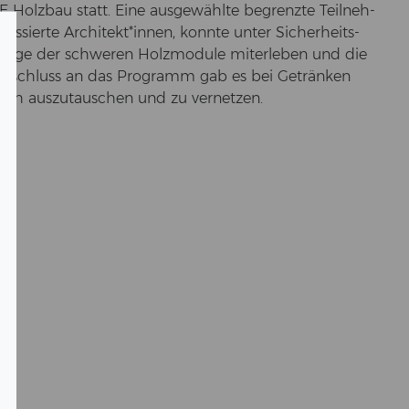
 Holz­bau statt. Eine aus­ge­wähl­te be­grenz­te Teil­neh­
­es­sier­te Ar­chi­tekt*innen, konn­te unter Si­cher­heits­
age der schwe­ren Holz­mo­du­le mit­er­le­ben und die
Im An­schluss an das Pro­gramm gab es bei Ge­trän­ken
 sich aus­zu­tau­schen und zu ver­net­zen.