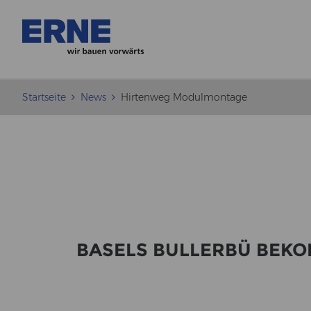
Startseite
News
Hirtenweg Modulmontage
BA­SELS BUL­LER­BÜ BE­K