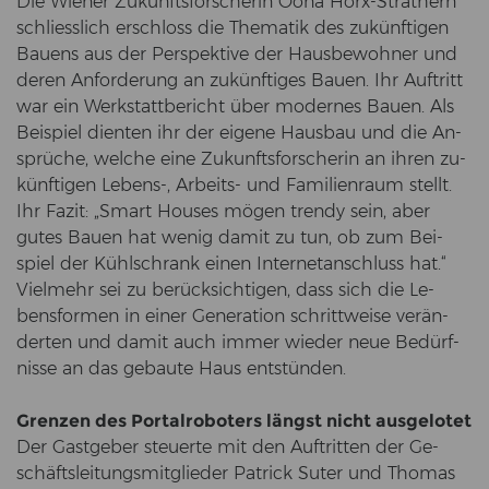
Die Wie­ner Zu­kunfts­for­sche­rin Oona Horx-​Strathern
schliess­lich er­schloss die The­ma­tik des zu­künf­ti­gen
Bau­ens aus der Per­spek­ti­ve der Haus­be­woh­ner und
deren An­for­de­rung an zu­künf­ti­ges Bauen. Ihr Auf­tritt
war ein Werk­statt­be­richt über mo­der­nes Bauen. Als
Bei­spiel dien­ten ihr der ei­ge­ne Haus­bau und die An­
sprü­che, wel­che eine Zu­kunfts­for­sche­rin an ihren zu­
künf­ti­gen Lebens-​, Arbeits-​ und Fa­mi­li­en­raum stellt.
Ihr Fazit: „Smart Houses mögen tren­dy sein, aber
gutes Bauen hat wenig damit zu tun, ob zum Bei­
spiel der Kühl­schrank einen In­ter­net­an­schluss hat.“
Viel­mehr sei zu be­rück­sich­ti­gen, dass sich die Le­
bens­for­men in einer Ge­ne­ra­ti­on schritt­wei­se ver­än­
der­ten und damit auch immer wie­der neue Be­dürf­
nis­se an das ge­bau­te Haus ent­stün­den.
Gren­zen des Por­tal­ro­bo­ters längst nicht aus­ge­lo­tet
Der Gast­ge­ber steu­er­te mit den Auf­trit­ten der Ge­
schäfts­lei­tungs­mit­glie­der Pa­trick Suter und Tho­mas