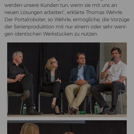
wer­den un­se­re Kun­den tun, wenn sie mit uns an
neuen Lö­sun­gen ar­bei­ten“, er­klär­te Tho­mas Wehr­le.
Der Por­tal­ro­bo­ter, so Wehr­le, er­mög­li­che, die Vor­zü­ge
der Se­ri­en­pro­duk­ti­on mit nur einem oder sehr we­ni­
gen iden­ti­schen Werk­stü­cken zu nut­zen.