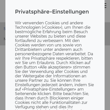
Privatsphäre-Einstellungen
Wir verwenden Cookies und andere
Technologien («Cookies»), um Ihnen die
Startseite
News
bestmögliche Erfahrung beim Besuch
Zukünftiges Bauen verlangt Einklang von Mensch und
unserer Websites zu bieten und diese
Maschine
fortlaufend zu verbessern. Mit den
Cookies werden von uns sowie von
Drittanbietern unter anderem auch
personenbezogene Daten verarbeitet. Da
wir Ihre Privatsphäre respektieren, bitten
wir Sie um Erlaubnis. Durch Klicken auf
den Button «Alle akzeptieren» stimmen
Sie der Verwendung aller Cookies und
der Weitergabe der Informationen an
unsere Partner zu. Sie können Ihre
Einstellungen jederzeit ändern, indem Sie
auf «Privatsphäre-Einstellungen» am
ZU­KÜNF­TI­GES BAUEN VER­
Seitenende klicken. Bitte beachten Sie,
dass Ihnen durch Blockieren einiger
LANGT EIN­KLANG VON
Cookies nicht alle Funktionalitäten zur
MENSCH UND MA­SCHI­NE
Verfügung stehen und dies Ihr