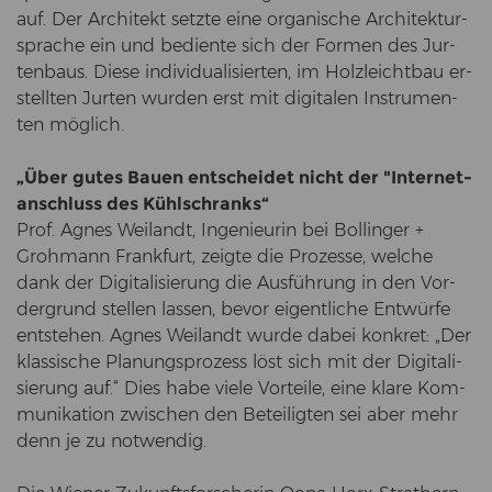
auf. Der Ar­chi­tekt setz­te eine or­ga­ni­sche Ar­chi­tek­tur­
spra­che ein und be­dien­te sich der For­men des Jur­
ten­baus. Diese in­di­vi­dua­li­sier­ten, im Holz­leicht­bau er­
stell­ten Jur­ten wur­den erst mit di­gi­ta­len In­stru­men­
ten mög­lich.
„Über gutes Bauen ent­schei­det nicht der "In­ter­net­
an­schluss des Kühl­schranks“
Prof. Agnes Wei­landt, In­ge­nieu­rin bei Bol­lin­ger +
Groh­mann Frank­furt, zeig­te die Pro­zes­se, wel­che
dank der Di­gi­ta­li­sie­rung die Aus­füh­rung in den Vor­
der­grund stel­len las­sen, bevor ei­gent­li­che Ent­wür­fe
ent­ste­hen. Agnes Wei­landt wurde dabei kon­kret: „Der
klas­si­sche Pla­nungs­pro­zess löst sich mit der Di­gi­ta­li­
sie­rung auf.“ Dies habe viele Vor­tei­le, eine klare Kom­
mu­ni­ka­ti­on zwi­schen den Be­tei­lig­ten sei aber mehr
denn je zu not­wen­dig.