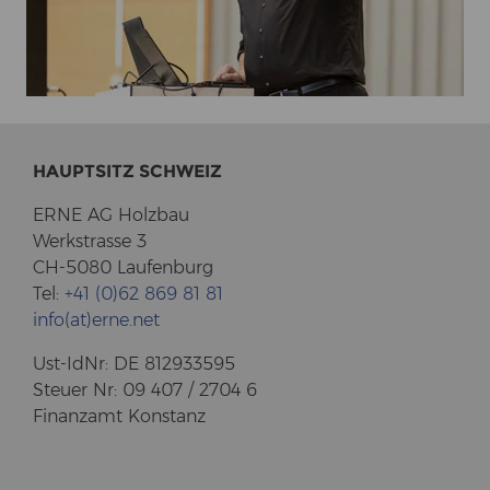
HAUPT­SITZ SCHWEIZ
ERNE AG Holz­bau
Werk­stras­se 3
CH-5080 Lau­fen­burg
Tel:
+41 (0)62 869 81 81
info(at)erne.net
Ust-​IdNr: DE 812933595
Steu­er Nr: 09 407 / 2704 6
Fi­nanz­amt Kon­stanz