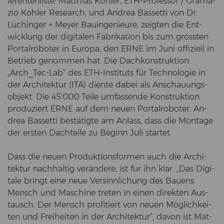
fe­ren­ten­lis­te: Mat­thi­as Koh­ler, ETH-​Professor / Grama­
zio Koh­ler Re­se­arch, und An­drea Bas­set­ti von Dr.
Lüchin­ger + Meyer Bau­in­ge­nieu­re, zeig­ten die Ent­
wick­lung der di­gi­ta­len Fa­bri­ka­ti­on bis zum gröss­ten
Por­tal­ro­bo­ter in Eu­ro­pa, den ERNE im Juni of­fi­zi­ell in
Be­trieb ge­nom­men hat. Die Dach­kon­struk­ti­on
„Arch_Tec-​Lab“ des ETH-​Instituts für Tech­no­lo­gie in
der Ar­chi­tek­tur (ITA) dien­te dabei als An­schau­ungs­
ob­jekt. Die 45'000 Teile um­fas­sen­de Kon­struk­ti­on
pro­du­ziert ERNE auf dem neuen Por­tal­ro­bo­ter. An­
drea Bas­set­ti be­stä­tig­te am An­lass, dass die Mon­ta­ge
der ers­ten Dach­tei­le zu Be­ginn Juli star­tet.
Dass die neuen Pro­duk­ti­ons­for­men auch die Ar­chi­
tek­tur nach­hal­tig ver­än­de­re, ist für ihn klar. „Das Di­gi­
ta­le bringt eine neue Ver­sinn­li­chung des Bau­ens.
Mensch und Ma­schi­ne tre­ten in einen di­rek­ten Aus­
tausch. Der Mensch pro­fi­tiert von neuen Mög­lich­kei­
ten und Frei­hei­ten in der Ar­chi­tek­tur“, davon ist Mat­