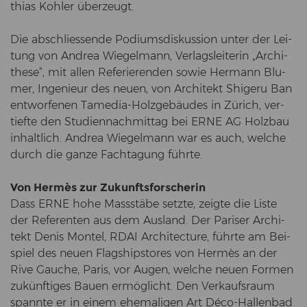
thi­as Koh­ler über­zeugt.
Die ab­schlies­sen­de Po­di­ums­dis­kus­si­on unter der Lei­
tung von An­drea Wie­gel­mann, Ver­lags­lei­te­rin „Ar­chi­
the­se“, mit allen Re­fe­rie­ren­den sowie Her­mann Blu­
mer, In­ge­nieur des neuen, von Ar­chi­tekt Shi­ge­ru Ban
ent­wor­fe­nen Tamedia-​Holzgebäudes in Zü­rich, ver­
tief­te den Stu­di­en­nach­mit­tag bei ERNE AG Holz­bau
in­halt­lich. An­drea Wie­gel­mann war es auch, wel­che
durch die ganze Fach­ta­gung führ­te.
Von Hermès zur Zu­kunfts­for­sche­rin
Dass ERNE hohe Mass­stä­be setz­te, zeig­te die Liste
der Re­fe­ren­ten aus dem Aus­land. Der Pa­ri­ser Ar­chi­
tekt Denis Mon­tel, RDAI Ar­chi­tec­tu­re, führ­te am Bei­
spiel des neuen Flagshipsto­res von Hermès an der
Rive Gau­che, Paris, vor Augen, wel­che neuen For­men
zu­künf­ti­ges Bauen er­mög­licht. Den Ver­kaufs­raum
spann­te er in einem ehe­ma­li­gen Art Déco-​Hallenbad