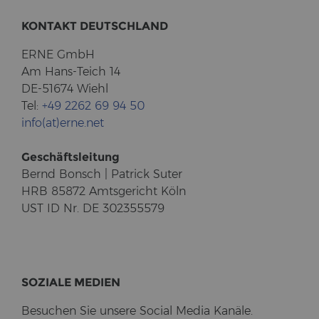
KON­TAKT DEUTSCH­LAND
ERNE GmbH
Am Hans-​Teich 14
DE-51674 Wiehl
Tel:
+49 2262 69 94 50
info(at)erne.net
Ge­schäfts­lei­tung
Bernd Bonsch | Pa­trick Suter
HRB 85872 Amts­ge­richt Köln
UST ID Nr. DE 302355579
SO­ZIA­LE ME­DI­EN
Be­su­chen Sie un­se­re So­cial Media Ka­nä­le.