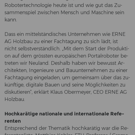
Ro­bo­ter­tech­no­lo­gie heute ist und wie gut das Zu­
sam­men­spiel zwi­schen Mensch und Ma­schi­ne sein
kann.
Dass ein mit­tel­stän­di­sches Un­ter­neh­men wie ERNE
AG Holz­bau zu einer Fach­ta­gung zu sich lädt, ist
nicht selbst­ver­ständ­lich. „Mit dem Start der Pro­duk­ti­
on auf dem gröss­ten eu­ro­päi­schen Por­tal­ro­bo­ter be­
tre­ten wir Neu­land. Des­halb haben wir be­wusst Ar­
chi­tek­ten, In­ge­nieu­re und Bau­un­ter­neh­men zu einer
Fach­ta­gung ein­ge­la­den, um ge­mein­sam über das zu­
künf­ti­ge, di­gi­ta­le Bauen und seine Mög­lich­kei­ten zu
dis­ku­tie­ren“, er­klärt Klaus Ober­mey­er, CEO ERNE AG
Holz­bau.
Hoch­ka­rä­ti­ge na­tio­na­le und in­ter­na­tio­na­le Re­fe­
ren­ten
Ent­spre­chend der The­ma­tik hoch­ka­rä­tig war die Re­