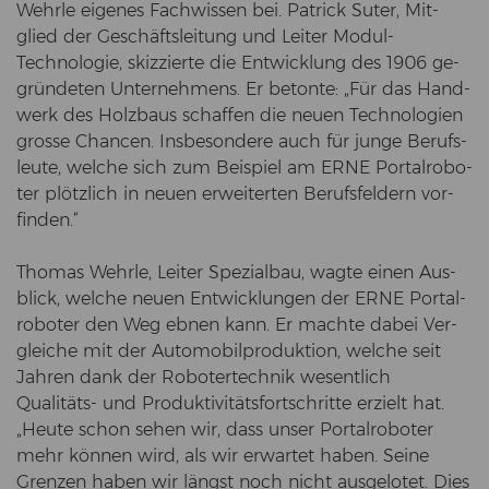
Wehr­le ei­ge­nes Fach­wis­sen bei. Pa­trick Suter, Mit­
glied der Ge­schäfts­lei­tung und Lei­ter Modul-​
Technologie, skiz­zier­te die Ent­wick­lung des 1906 ge­
grün­de­ten Un­ter­neh­mens. Er be­ton­te: „Für das Hand­
werk des Holz­baus schaf­fen die neuen Tech­no­lo­gien
gros­se Chan­cen. Ins­be­son­de­re auch für junge Be­rufs­
leu­te, wel­che sich zum Bei­spiel am ERNE Por­tal­ro­bo­
ter plötz­lich in neuen er­wei­ter­ten Be­rufs­fel­dern vor­
fin­den.“
Tho­mas Wehr­le, Lei­ter Spe­zi­al­bau, wagte einen Aus­
blick, wel­che neuen Ent­wick­lun­gen der ERNE Por­tal­
ro­bo­ter den Weg ebnen kann. Er mach­te dabei Ver­
glei­che mit der Au­to­mo­bil­pro­duk­ti­on, wel­che seit
Jah­ren dank der Ro­bo­ter­tech­nik we­sent­lich
Qualitäts-​ und Pro­duk­ti­vi­täts­fort­schrit­te er­zielt hat.
„Heute schon sehen wir, dass unser Por­tal­ro­bo­ter
mehr kön­nen wird, als wir er­war­tet haben. Seine
Gren­zen haben wir längst noch nicht aus­ge­lo­tet. Dies