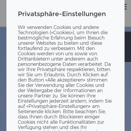
Privatsphäre-Einstellungen
Wir verwenden Cookies und andere
Technologien («Cookies»), um Ihnen die
bestmögliche Erfahrung beim Besuch
Ecoles
Ecoles
unserer Websites zu bieten und diese
provisoires In
provisoires In
fortlaufend zu verbessern. Mit den
der Ey et
der Ey et
Cookies werden von uns sowie von
Triemli
Triemli
Drittanbietern unter anderem auch
personenbezogene Daten verarbeitet. Da
wir Ihre Privatsphäre respektieren, bitten
wir Sie um Erlaubnis. Durch Klicken auf
den Button «Alle akzeptieren» stimmen
Sie der Verwendung aller Cookies und
der Weitergabe der Informationen an
unsere Partner zu. Sie können Ihre
Einstellungen jederzeit ändern, indem Sie
auf «Privatsphäre-Einstellungen» am
Seitenende klicken. Bitte beachten Sie,
dass Ihnen durch Blockieren einiger
Cookies nicht alle Funktionalitäten zur
Verfügung stehen und dies Ihr