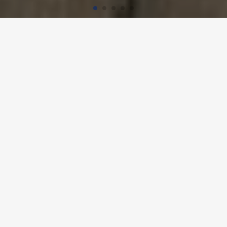
Startseite
Referenzen
Ecoles provisoires In der Ey et Triemli
ECOLES PROVISOIRES IN
DER EY ET TRIEMLI, ZURICH
Projekt-Details
Nutzung