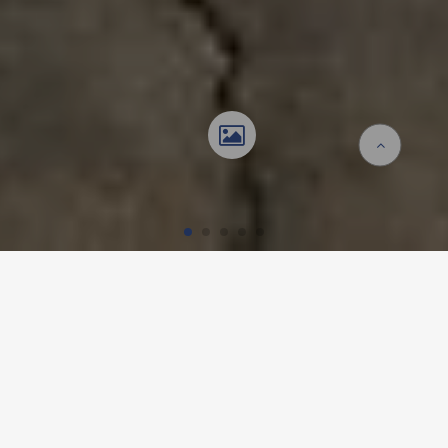
Accueil
Références
Ecoles provisoires In der Ey et Triemli