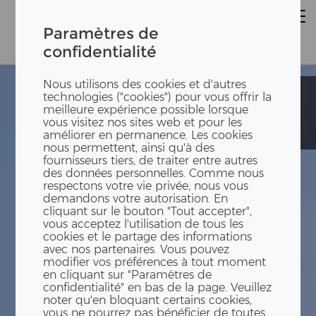
Paramètres de
confidentialité
Nous utilisons des cookies et d'autres
Ecoles
Ecoles
technologies ("cookies") pour vous offrir la
provisoires In
provisoires In
meilleure expérience possible lorsque
der Ey et
der Ey et
vous visitez nos sites web et pour les
Triemli
Triemli
améliorer en permanence. Les cookies
nous permettent, ainsi qu'à des
fournisseurs tiers, de traiter entre autres
des données personnelles. Comme nous
respectons votre vie privée, nous vous
demandons votre autorisation. En
cliquant sur le bouton "Tout accepter",
vous acceptez l'utilisation de tous les
cookies et le partage des informations
avec nos partenaires. Vous pouvez
modifier vos préférences à tout moment
en cliquant sur "Paramètres de
confidentialité" en bas de la page. Veuillez
noter qu'en bloquant certains cookies,
vous ne pourrez pas bénéficier de toutes