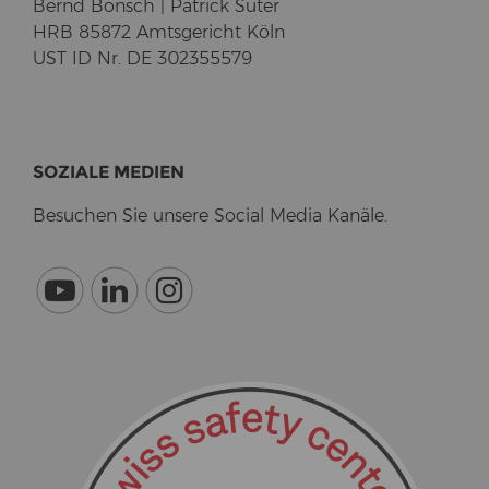
Bernd Bonsch | Pa­trick Suter
HRB 85872 Amts­ge­richt Köln
UST ID Nr. DE 302355579
SO­ZIA­LE ME­DI­EN
Be­su­chen Sie un­se­re So­cial Media Ka­nä­le.