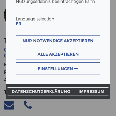
Nutzungserlebnis beeinträchtigen kann.
Language selection
FR
THOMAS WEHRLE
NUR NOTWENDIGE AKZEPTIEREN
CTO | Leiter Technik |
ALLE AKZEPTIEREN
Geschäftsleitung
ERNE AG Holzbau
EINSTELLUNGEN
Rüchligstrasse 53
4332 Stein
Tel. +41 62 869 81 81
DATENSCHUTZERKLÄRUNG
IMPRESSUM