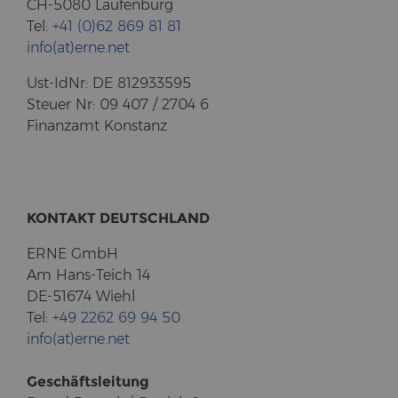
CH-5080 Lau­fen­burg
Tel:
+41 (0)62 869 81 81
info(at)erne.net
Ust-​IdNr: DE 812933595
Steu­er Nr: 09 407 / 2704 6
Fi­nanz­amt Kon­stanz
KON­TAKT DEUTSCH­LAND
ERNE GmbH
Am Hans-​Teich 14
DE-51674 Wiehl
Tel:
+49 2262 69 94 50
info(at)erne.net
Ge­schäfts­lei­tung