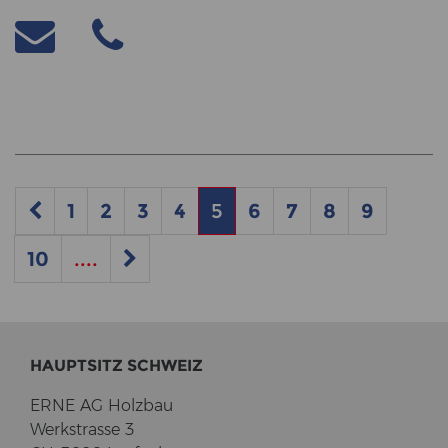
1
2
3
4
5
6
7
8
9
10
....
HAUPT­SITZ SCHWEIZ
ERNE AG Holz­bau
Werk­stras­se 3