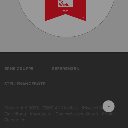
ERNE GRUPPE
REFERENZEN
STELLENANGEBOTE
Copyright © 2026
-
ERNE AG Holzbau
-
Privatsphäre-
Einstellung
-
Impressum
-
Datenschutzerklärung
-
Cookie-
Richtlinien