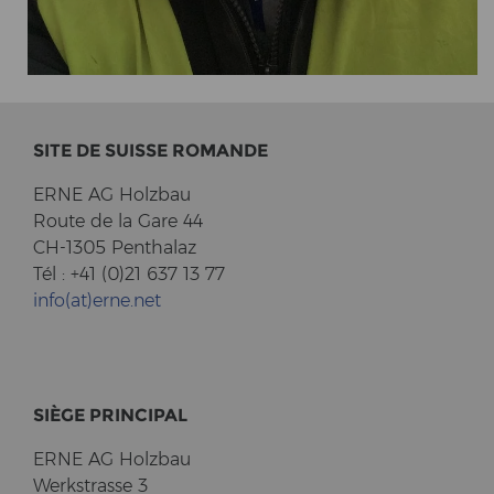
SITE DE SUIS­SE RO­MAN­DE
ERNE AG Holz­bau
Route de la Gare 44
CH-1305 Pent­halaz
Tél : +41 (0)21 637 13 77
info(at)erne.net
SIÈGE PRIN­CI­PAL
ERNE AG Holz­bau
Werk­stras­se 3