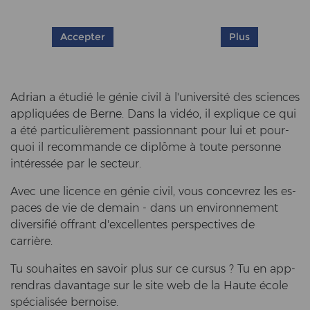
Accepter
Plus
Adri­an a étudié le génie civil à l'université des sci­en­ces
appliquées de Berne. Dans la vidéo, il ex­pli­que ce qui
a été particulièrement pas­si­onnant pour lui et pour­
quoi il re­com­man­de ce diplôme à toute per­son­ne
intéressée par le sec­teur.
Avec une li­cence en génie civil, vous conce­v­rez les es­
paces de vie de de­main - dans un en­vi­ron­ne­ment
diversifié off­rant d'ex­cel­len­tes per­spec­ti­ves de
carrière.
Tu sou­hai­tes en sa­voir plus sur ce cur­sus ? Tu en ap­p­
ren­dras da­van­ta­ge sur le site web de la Haute école
spécialisée ber­noi­se.