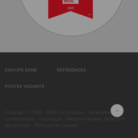
GROUPE ERNE
RÉFÉRENCES
POSTES VACANTS
Copyright © 2026
-
ERNE AG Holzbau
-
Paramètre de
confidentialité
-
Impressum
-
Mentions légales, protection
des données
-
Politique de cookies