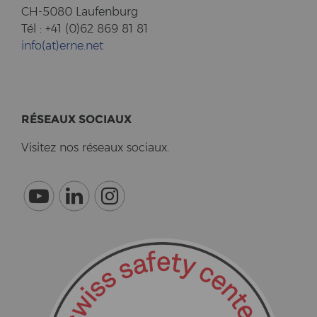
CH-5080 Lau­fen­burg
Tél : +41 (0)62 869 81 81
info(at)erne.net
RÉSEAUX SO­CI­AUX
Vi­si­tez nos réseaux so­ci­aux.