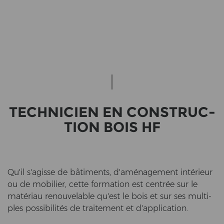
TECH­NI­CIEN EN CON­STRUC­
TION BOIS HF
Qu'il s'agis­se de bâtiments, d'aménagement intérieur
ou de mo­bi­lier, cette for­ma­ti­on est centrée sur le
matériau re­nou­vela­ble qu'est le bois et sur ses mul­ti­
ples possibilités de trai­te­ment et d'ap­pli­ca­ti­on.