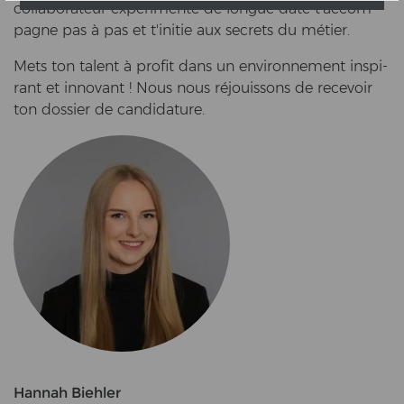
col­la­bo­ra­teur expérimenté de longue date t'ac­com­
pa­gne pas à pas et t'in­itie aux se­crets du métier.
Mets ton ta­lent à pro­fit dans un en­vi­ron­ne­ment in­spi­
rant et in­no­vant ! Nous nous réjouissons de rece­voir
ton dos­sier de can­di­da­tu­re.
Hannah Biehler