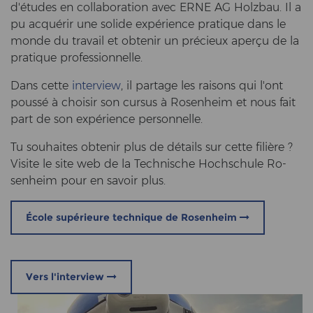
d'études en col­la­bo­ra­ti­on avec ERNE AG Holz­bau. Il a
pu acquérir une so­li­de expérience pra­tique dans le
monde du tra­vail et ob­tenir un précieux aperçu de la
pra­tique pro­fes­si­on­nel­le.
Dans cette
in­ter­view
, il par­ta­ge les rai­sons qui l'ont
poussé à choi­sir son cur­sus à Ro­sen­heim et nous fait
part de son expérience per­son­nel­le.
Tu sou­hai­tes ob­tenir plus de détails sur cette filière ?
Vi­si­te le site web de la Tech­ni­sche Hoch­schu­le Ro­
sen­heim pour en sa­voir plus.
École supérieure technique de Rosenheim
Vers l'interview