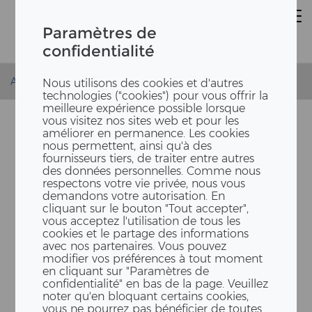
Paramètres de
confidentialité
Accueil
Carrière et emplois
Stage chez ERNE
Nous utilisons des cookies et d'autres
technologies ("cookies") pour vous offrir la
meilleure expérience possible lorsque
vous visitez nos sites web et pour les
améliorer en permanence. Les cookies
nous permettent, ainsi qu'à des
fournisseurs tiers, de traiter entre autres
des données personnelles. Comme nous
respectons votre vie privée, nous vous
demandons votre autorisation. En
cliquant sur le bouton "Tout accepter",
vous acceptez l'utilisation de tous les
VOTRE PRO­CHAI­NE ÉTAPE
cookies et le partage des informations
avec nos partenaires. Vous pouvez
PRO­FES­SI­ON­NEL­LE
modifier vos préférences à tout moment
en cliquant sur "Paramètres de
confidentialité" en bas de la page. Veuillez
noter qu'en bloquant certains cookies,
vous ne pourrez pas bénéficier de toutes