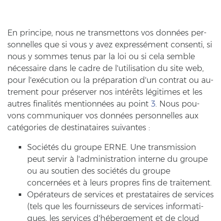
En prin­ci­pe, nous ne trans­met­tons vos données per­
son­nel­les que si vous y avez expressément con­sen­ti, si
nous y som­mes tenus par la loi ou si cela sem­ble
nécessaire dans le cadre de l'uti­li­sa­ti­on du site web,
pour l'exécution ou la préparation d'un cont­rat ou au­
tre­ment pour préserver nos intérêts légitimes et les
autres finalités mentionnées au point
3
. Nous pou­
vons com­mu­ni­quer vos données per­son­nel­les aux
catégories de de­sti­na­tai­res sui­van­tes :
Sociétés du grou­pe ERNE. Une trans­mis­si­on
peut ser­vir à l'ad­mi­nis­tra­ti­on in­ter­ne du grou­pe
ou au sou­ti­en des sociétés du grou­pe
concernées et à leurs pro­pres fins de trai­te­ment.
Opérateurs de ser­vices et pre­sta­tai­res de ser­vices
(tels que les four­nis­seurs de ser­vices in­for­ma­ti­
ques, les ser­vices d'hébergement et de cloud