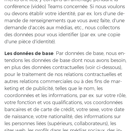
conférence (vidéo) Teams concernée. Si nous vou­lons
ou de­vons établir votre identité, par ex. lors d'une de­
man­de de rens­eig­ne­ments que vous avez faite, d'une
de­man­de d'accès aux médias, etc., nous coll­ec­tons
des données pour vous iden­ti­fier (par ex. une copie
d'une pièce d'identité).
Les données de base
: Par données de base, nous en­
ten­dons les données de base dont nous avons be­so­in,
en plus des données con­trac­tu­el­les (voir ci-​dessous),
pour le trai­te­ment de nos re­la­ti­ons con­trac­tu­el­les et
autres re­la­ti­ons com­mer­cia­les ou à des fins de mar­
ke­ting et de publicité, tel­les que le nom, les
coordonnées et les in­for­ma­ti­ons, par ex. sur votre rôle,
votre fonc­tion et vos qua­li­fi­ca­ti­ons, vos coordonnées
ban­cai­res et de carte de crédit, votre sexe, votre date
de nais­sance, votre nationalité, des in­for­ma­ti­ons sur
les per­son­nes liées (supérieurs, col­la­bo­ra­teurs), les
sites web, les pro­fils dans les médias so­ci­aux, des in­