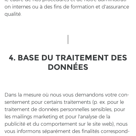
on in­ter­nes ou à des fins de for­ma­ti­on et d'as­su­rance
qualité.
4. BASE DU TRAI­TE­MENT DES
DONNÉES
Dans la me­su­re où nous vous de­man­dons votre con­
sen­te­ment pour cer­tains trai­te­ments (p. ex. pour le
trai­te­ment de données per­son­nel­les sen­si­bles, pour
les mai­lings mar­ke­ting et pour l'ana­ly­se de la
publicité et du com­porte­ment sur le site web), nous
vous in­for­mons séparément des finalités cor­re­spond­