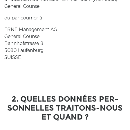
Ge­ne­ral Coun­sel.
ou par cour­ri­er à :
ERNE Ma­nage­ment AG
Ge­ne­ral Coun­sel
Bahn­hofstras­se 8
5080 Lau­fen­burg
SUIS­SE
2. QUEL­LES DONNÉES PER­
SON­NEL­LES TRAITONS-​NOUS
ET QUAND ?