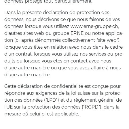
données protège tout particulièrement.
Dans la présente déclaration de pro­tec­tion des
données, nous décrivons ce que nous fai­sons de vos
données lorsque vous uti­li­sez www.erne-​gruppe.ch,
d'autres sites web du grou­pe ERNE ou notre ap­pli­ca­
ti­on (ci-​après dénommés coll­ec­ti­vement "site web"),
lorsque vous êtes en re­la­ti­on avec nous dans le cadre
d'un cont­rat, lorsque vous uti­li­sez nos ser­vices ou pro­
duits ou lorsque vous êtes en con­tact avec nous
d'une autre manière ou que vous avez af­fai­re à nous
d'une autre manière.
Cette déclaration de confidentialité est conçue pour
répondre aux exi­gen­ces de la loi suis­se sur la pro­tec­
tion des données ("LPD") et du règlement général de
l'UE sur la pro­tec­tion des données ("RGPD"), dans la
me­su­re où celui-​ci est ap­pli­ca­ble.