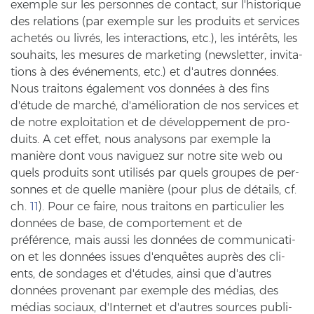
ex­emp­le sur les per­son­nes de con­tact, sur l'his­to­ri­que
des re­la­ti­ons (par ex­emp­le sur les pro­duits et ser­vices
achetés ou livrés, les in­ter­ac­tions, etc.), les intérêts, les
sou­haits, les me­su­res de mar­ke­ting (news­let­ter, in­vi­ta­
ti­ons à des événements, etc.) et d'autres données.
Nous trai­tons également vos données à des fins
d'étude de marché, d'amélioration de nos ser­vices et
de notre ex­plo­ita­ti­on et de développement de pro­
duits. A cet effet, nous ana­ly­sons par ex­emp­le la
manière dont vous na­vi­guez sur notre site web ou
quels pro­duits sont utilisés par quels grou­pes de per­
son­nes et de quel­le manière (pour plus de détails, cf.
ch.
11
). Pour ce faire, nous trai­tons en par­ti­cu­lier les
données de base, de com­porte­ment et de
préférence, mais aussi les données de com­mu­ni­ca­ti­
on et les données is­su­es d'enquêtes auprès des cli­
ents, de son­da­ges et d'études, ainsi que d'autres
données pro­ven­ant par ex­emp­le des médias, des
médias so­ci­aux, d'In­ter­net et d'autres sources pu­bli­