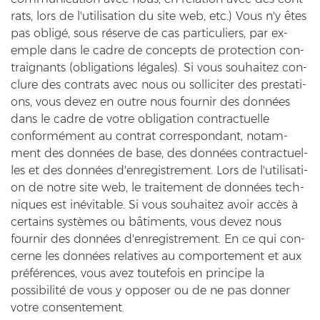
rats, lors de l'uti­li­sa­ti­on du site web, etc.) Vous n'y êtes
pas obligé, sous réserve de cas par­ti­cu­liers, par ex­
emp­le dans le cadre de con­cepts de pro­tec­tion con­
trai­gnants (ob­li­ga­ti­ons légales). Si vous sou­hai­tez con­
clu­re des cont­rats avec nous ou sol­li­ci­ter des pre­sta­ti­
ons, vous devez en outre nous four­nir des données
dans le cadre de votre ob­li­ga­ti­on con­trac­tu­el­le
conformément au cont­rat cor­re­spond­ant, no­tam­
ment des données de base, des données con­trac­tu­el­
les et des données d'en­re­gis­tre­ment. Lors de l'uti­li­sa­ti­
on de notre site web, le trai­te­ment de données tech­
ni­ques est inévitable. Si vous sou­hai­tez avoir accès à
cer­tains systèmes ou bâtiments, vous devez nous
four­nir des données d'en­re­gis­tre­ment. En ce qui con­
cer­ne les données re­la­ti­ves au com­porte­ment et aux
préférences, vous avez tou­te­fois en prin­ci­pe la
possibilité de vous y op­po­ser ou de ne pas don­ner
votre con­sen­te­ment.