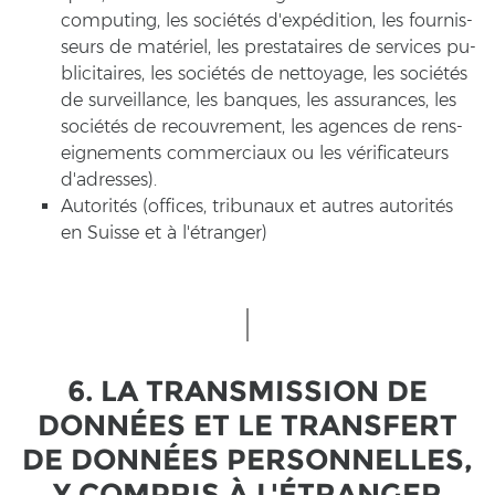
com­pu­ting, les sociétés d'expédition, les four­nis­
seurs de matériel, les pre­sta­tai­res de ser­vices pu­
bli­ci­taires, les sociétés de net­toya­ge, les sociétés
de sur­veil­lan­ce, les ban­ques, les as­su­ran­ces, les
sociétés de re­cou­vre­ment, les agen­ces de rens­
eig­ne­ments com­mer­ci­aux ou les vérificateurs
d'adres­ses).
Autorités (of­fices, tri­bu­n­aux et autres autorités
en Suis­se et à l'étranger)
6. LA TRANS­MIS­SI­ON DE
DONNÉES ET LE TRANS­FERT
DE DONNÉES PER­SON­NEL­LES,
Y COM­PRIS À L'ÉTRANGER