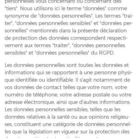
per­son­nel­les vous con­cer­nant ou con­cer­nant des
"tiers". Nous uti­li­sons ici le terme "données" comme
syn­ony­me de "données per­son­nel­les". Les ter­mes "trai­
ter", "données per­son­nel­les sen­si­bles" et "données per­
son­nel­les" mentionnés dans la présente déclaration
de pro­tec­tion des données cor­re­spon­dent re­spec­ti­
vement aux ter­mes "trai­ter", "données per­son­nel­les
sen­si­bles" et "données per­son­nel­les" du RGPD.
Les données per­son­nel­les sont tou­tes les données et
in­for­ma­ti­ons qui se rap­por­tent à une per­son­ne phy­si­
que identifiée ou iden­ti­fia­ble. Il s'agit no­tam­ment de
vos données de con­tact tel­les que votre nom, votre
numéro de téléphone, votre adres­se posta­le ou votre
adres­se électronique, ainsi que d'autres in­for­ma­ti­ons.
Les données per­son­nel­les sen­si­bles, tel­les que les
données re­la­ti­ves à la santé ou aux opi­ni­ons re­li­gieu­
ses, con­sti­tu­ent une catégorie de données per­son­nel­
les que la législation en vi­gueur sur la pro­tec­tion des