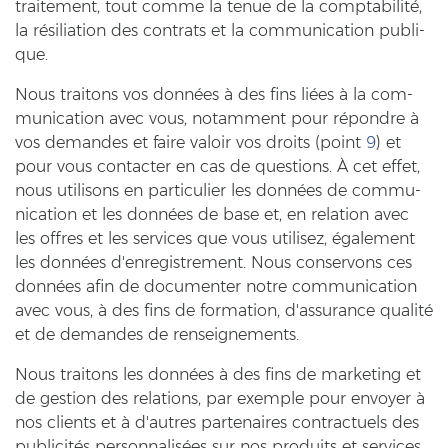
trai­te­ment, tout comme la tenue de la comptabilité,
la résiliation des cont­rats et la com­mu­ni­ca­ti­on pu­bli­
que.
Nous trai­tons vos données à des fins liées à la com­
mu­ni­ca­ti­on avec vous, no­tam­ment pour répondre à
vos de­man­des et faire va­loir vos droits (point
9
) et
pour vous con­tac­ter en cas de ques­ti­ons. À cet effet,
nous uti­li­sons en par­ti­cu­lier les données de com­mu­
ni­ca­ti­on et les données de base et, en re­la­ti­on avec
les off­res et les ser­vices que vous uti­li­sez, également
les données d'en­re­gis­tre­ment. Nous con­ser­vons ces
données afin de do­cu­men­ter notre com­mu­ni­ca­ti­on
avec vous, à des fins de for­ma­ti­on, d'as­su­rance qualité
et de de­man­des de rens­eig­ne­ments.
Nous trai­tons les données à des fins de mar­ke­ting et
de ge­s­ti­on des re­la­ti­ons, par ex­emp­le pour en­voy­er à
nos cli­ents et à d'autres par­ten­aires con­trac­tu­els des
publicités personnalisées sur nos pro­duits et ser­vices