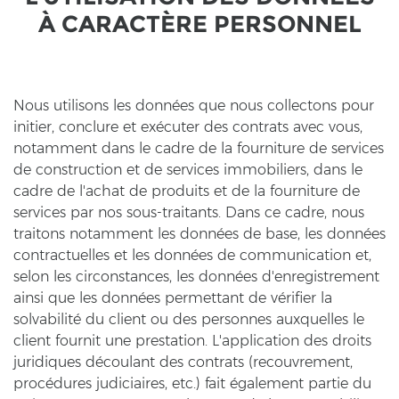
À CARACTÈRE PER­SON­NEL
Nous uti­li­sons les données que nous coll­ec­tons pour
in­itier, con­clu­re et exécuter des cont­rats avec vous,
no­tam­ment dans le cadre de la four­ni­tu­re de ser­vices
de con­struc­tion et de ser­vices im­mo­bi­liers, dans le
cadre de l'achat de pro­duits et de la four­ni­tu­re de
ser­vices par nos sous-​traitants. Dans ce cadre, nous
trai­tons no­tam­ment les données de base, les données
con­trac­tu­el­les et les données de com­mu­ni­ca­ti­on et,
selon les cir­con­s­tances, les données d'en­re­gis­tre­ment
ainsi que les données per­met­tant de vérifier la
solvabilité du cli­ent ou des per­son­nes au­x­quel­les le
cli­ent four­nit une pre­sta­ti­on. L'ap­pli­ca­ti­on des droits
ju­ri­di­ques découlant des cont­rats (re­cou­vre­ment,
procédures ju­di­ci­ai­res, etc.) fait également par­tie du