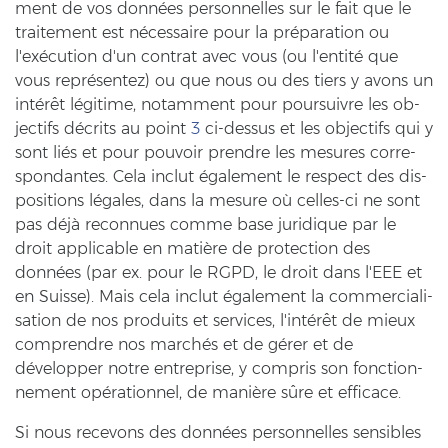
ment de vos données per­son­nel­les sur le fait que le
trai­te­ment est nécessaire pour la préparation ou
l'exécution d'un cont­rat avec vous (ou l'entité que
vous représentez) ou que nous ou des tiers y avons un
intérêt légitime, no­tam­ment pour pour­suiv­re les ob­
jec­tifs décrits au point
3
ci-​dessus et les ob­jec­tifs qui y
sont liés et pour pou­voir prend­re les me­su­res cor­re­
spond­an­tes. Cela in­clut également le re­spect des dis­
po­si­ti­ons légales, dans la me­su­re où celles-​ci ne sont
pas déjà re­con­nues comme base ju­ri­di­que par le
droit ap­pli­ca­ble en matière de pro­tec­tion des
données (par ex. pour le RGPD, le droit dans l'EEE et
en Suis­se). Mais cela in­clut également la com­mer­cia­li­
sa­ti­on de nos pro­duits et ser­vices, l'intérêt de mieux
com­prend­re nos marchés et de gérer et de
développer notre en­t­re­pri­se, y com­pris son fonc­ti­on­
ne­ment opérationnel, de manière sûre et ef­fi­cace.
Si nous rece­vons des données per­son­nel­les sen­si­bles