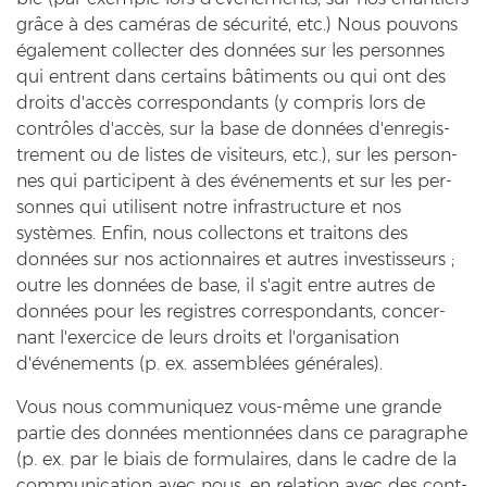
grâce à des caméras de sécurité, etc.) Nous pou­vons
également coll­ec­ter des données sur les per­son­nes
qui ent­rent dans cer­tains bâtiments ou qui ont des
droits d'accès cor­re­spond­ants (y com­pris lors de
contrôles d'accès, sur la base de données d'en­re­gis­
tre­ment ou de lis­tes de vi­si­teurs, etc.), sur les per­son­
nes qui par­ti­ci­pent à des événements et sur les per­
son­nes qui uti­li­sent notre in­fra­struc­tu­re et nos
systèmes. Enfin, nous coll­ec­tons et trai­tons des
données sur nos ac­ti­onn­aires et autres in­ves­tis­seurs ;
outre les données de base, il s'agit entre autres de
données pour les re­gis­tres cor­re­spond­ants, con­cer­
nant l'ex­er­ci­ce de leurs droits et l'or­ga­ni­sa­ti­on
d'événements (p. ex. assemblées générales).
Vous nous com­mu­ni­quez vous-​même une gran­de
par­tie des données mentionnées dans ce pa­ra­gra­phe
(p. ex. par le biais de for­mu­lai­res, dans le cadre de la
com­mu­ni­ca­ti­on avec nous, en re­la­ti­on avec des cont­