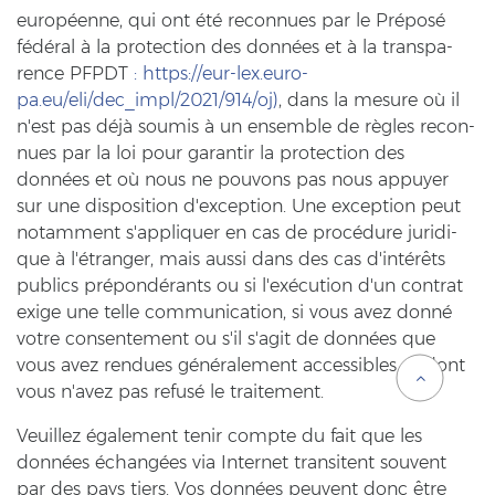
européenne, qui ont été re­con­nues par le Préposé
fédéral à la pro­tec­tion des données et à la trans­pa­
rence PFPDT
: https://eur-​lex.eu­ro­
pa.eu/eli/dec_impl/2021/914/oj)
, dans la me­su­re où il
n'est pas déjà sou­mis à un en­sem­ble de règles re­con­
nues par la loi pour ga­ran­tir la pro­tec­tion des
données et où nous ne pou­vons pas nous ap­puy­er
sur une dis­po­si­ti­on d'ex­cep­ti­on. Une ex­cep­ti­on peut
no­tam­ment s'ap­pli­quer en cas de procédure ju­ri­di­
que à l'étranger, mais aussi dans des cas d'intérêts
pu­blics prépondérants ou si l'exécution d'un cont­rat
exige une telle com­mu­ni­ca­ti­on, si vous avez donné
votre con­sen­te­ment ou s'il s'agit de données que
vous avez ren­du­es généralement ac­ces­si­bles et dont
vous n'avez pas refusé le trai­te­ment.
Veuil­lez également tenir comp­te du fait que les
données échangées via In­ter­net tran­sitent sou­vent
par des pays tiers. Vos données peu­vent donc être