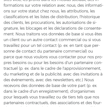
for­ma­ti­ons sur votre re­la­ti­on avec nous, des in­for­ma­ti­
ons sur votre sta­tut chez nous, les at­tri­bu­ti­ons, les
clas­si­fi­ca­ti­ons et les lis­tes de dis­tri­bu­ti­on, l'his­to­ri­que
des cli­ents, les pro­cu­ra­ti­ons, les au­to­ri­sa­ti­ons de si­
gna­tu­re, les blo­ca­ges et les déclarations de con­sen­te­
ment. Nous trai­tons vos données de base si vous êtes
un cli­ent ou un autre con­tact com­mer­cial ou si vous
tra­vail­lez pour un tel con­tact (p. ex. en tant que per­
son­ne de con­tact du par­ten­aire com­mer­cial) ou
parce que nous vou­lons vous con­tac­ter pour nos pro­
pres be­so­ins ou pour les be­so­ins d'un par­ten­aire con­
trac­tu­el (p. ex. dans le cadre de l'ap­pro­vi­si­on­ne­ment,
du mar­ke­ting et de la publicité, avec des in­vi­ta­ti­ons à
des événements, avec des news­let­ters, etc.) Nous
rece­vons des données de base de votre part (p. ex.
dans le cadre d'un en­re­gis­tre­ment), d'or­ga­nis­mes
pour les­quels vous tra­vail­lez ou de tiers tels que nos
par­ten­aires con­trac­tu­els, des as­so­cia­ti­ons et des four­