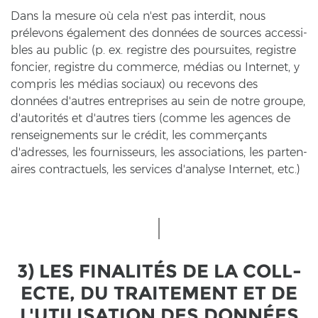
Dans la me­su­re où cela n'est pas in­ter­dit, nous
prélevons également des données de sources ac­ces­si­
bles au pu­blic (p. ex. re­gist­re des pour­suites, re­gist­re
fon­cier, re­gist­re du com­mer­ce, médias ou In­ter­net, y
com­pris les médias so­ci­aux) ou rece­vons des
données d'autres en­t­re­pri­ses au sein de notre grou­pe,
d'autorités et d'autres tiers (comme les agen­ces de
rens­eig­ne­ments sur le crédit, les commerçants
d'adres­ses, les four­nis­seurs, les as­so­cia­ti­ons, les par­ten­
aires con­trac­tu­els, les ser­vices d'ana­ly­se In­ter­net, etc.)
3) LES FINALITÉS DE LA COLL­
EC­TE, DU TRAI­TE­MENT ET DE
L'UTI­LI­SA­TI­ON DES DONNÉES