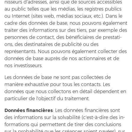
nis­seurs d'adres­ses, ainsi que de sources ac­ces­si­bles
au pu­blic tel­les que les médias, les re­gis­tres pu­blics
ou In­ter­net (sites web, médias so­ci­aux, etc.). Dans le
cadre des données de base, nous pou­vons également
trai­ter des in­for­ma­ti­ons sur des tiers, par ex­emp­le des
per­son­nes de con­tact, des bénéficiaires de pre­sta­ti­
ons, des de­sti­na­tai­res de publicité ou des
représentants. Nous pou­vons également coll­ec­ter des
données de base auprès de nos ac­ti­onn­aires et de
nos in­ves­tis­seurs.
Les données de base ne sont pas collectées de
manière ex­haus­ti­ve pour tous les con­tacts. Les
données que nous coll­ec­tons en détail dépendent en
par­ti­cu­lier de l'ob­jec­tif du trai­te­ment.
Données financières
: Les données financières sont
des in­for­ma­ti­ons sur la solvabilité (c'est-​à-dire des in­
for­ma­ti­ons qui per­met­tent de tirer des con­clu­si­ons
sur la probabilité que les créances soient payées), sur