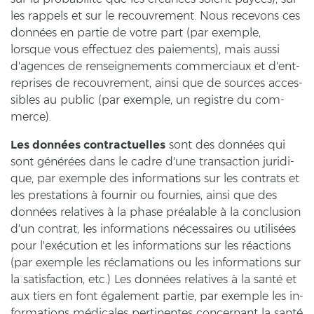
les rap­pels et sur le re­cou­vre­ment. Nous rece­vons ces
données en par­tie de votre part (par ex­emp­le,
lorsque vous ef­fec­tu­ez des pai­e­ments), mais aussi
d'agen­ces de rens­eig­ne­ments com­mer­ci­aux et d'en­t­
re­pri­ses de re­cou­vre­ment, ainsi que de sources ac­ces­
si­bles au pu­blic (par ex­emp­le, un re­gist­re du com­
mer­ce).
Les données con­trac­tu­el­les
sont des données qui
sont générées dans le cadre d'une transac­tion ju­ri­di­
que, par ex­emp­le des in­for­ma­ti­ons sur les cont­rats et
les pre­sta­ti­ons à four­nir ou four­nies, ainsi que des
données re­la­ti­ves à la phase préalable à la con­clu­si­on
d'un cont­rat, les in­for­ma­ti­ons nécessaires ou utilisées
pour l'exécution et les in­for­ma­ti­ons sur les réactions
(par ex­emp­le les réclamations ou les in­for­ma­ti­ons sur
la sa­tis­fac­tion, etc.) Les données re­la­ti­ves à la santé et
aux tiers en font également par­tie, par ex­emp­le les in­
for­ma­ti­ons médicales per­ti­nen­tes con­cer­nant la santé