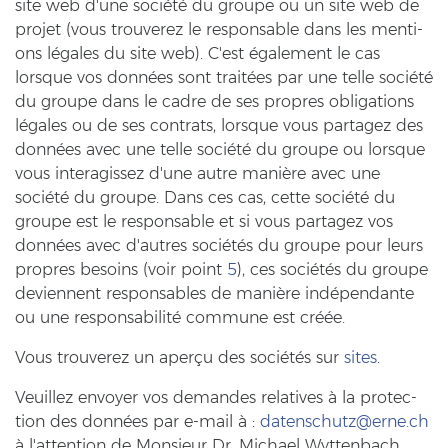
site web d'une société du grou­pe ou un site web de
pro­jet (vous trou­ver­ez le re­sponsa­ble dans les men­ti­
ons légales du site web). C'est également le cas
lorsque vos données sont traitées par une telle société
du grou­pe dans le cadre de ses pro­pres ob­li­ga­ti­ons
légales ou de ses cont­rats, lorsque vous par­ta­gez des
données avec une telle société du grou­pe ou lorsque
vous in­ter­agis­sez d'une autre manière avec une
société du grou­pe. Dans ces cas, cette société du
grou­pe est le re­sponsa­ble et si vous par­ta­gez vos
données avec d'autres sociétés du grou­pe pour leurs
pro­pres be­so­ins (voir point
5
), ces sociétés du grou­pe
de­vi­en­nent re­sponsa­bles de manière indépendante
ou une responsabilité com­mu­ne est créée.
Vous trou­ver­ez un aperçu des sociétés sur
sites
.
Veuil­lez en­voy­er vos de­man­des re­la­ti­ves à la pro­tec­
tion des données par e-​mail à :
da­ten­schutz
@
erne.ch
à l'at­ten­ti­on de Mon­sieur Dr. Mi­cha­el Wyt­ten­bach,