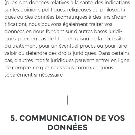
(p. ex. des données re­la­ti­ves à la santé, des in­di­ca­ti­ons
sur les opi­ni­ons po­li­ti­ques, re­li­gieu­ses ou phi­lo­so­phi­
ques ou des données biométriques à des fins d'iden­
ti­fi­ca­ti­on), nous pou­vons également trai­ter vos
données en nous fond­ant sur d'autres bases ju­ri­di­
ques, p. ex. en cas de li­ti­ge en rai­son de la nécessité
du trai­te­ment pour un éventuel procès ou pour faire
va­loir ou défendre des droits ju­ri­di­ques. Dans cer­tains
cas, d'autres mo­tifs ju­ri­di­ques peu­vent entrer en ligne
de comp­te, ce que nous vous com­mu­ni­quons
séparément si nécessaire.
5. COM­MU­NI­CA­TI­ON DE VOS
DONNÉES