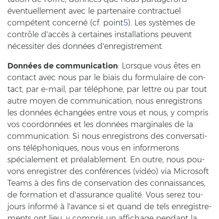
éventuellement avec le par­ten­aire con­trac­tu­el
compétent concerné (cf. point
5
). Les systèmes de
contrôle d'accès à cer­tai­nes in­stal­la­ti­ons peu­vent
nécessiter des données d'en­re­gis­tre­ment.
Données de com­mu­ni­ca­ti­on
: Lorsque vous êtes en
con­tact avec nous par le biais du for­mu­lai­re de con­
tact, par e-​mail, par téléphone, par lett­re ou par tout
autre moyen de com­mu­ni­ca­ti­on, nous en­re­gis­trons
les données échangées entre vous et nous, y com­pris
vos coordonnées et les données mar­gi­na­les de la
com­mu­ni­ca­ti­on. Si nous en­re­gis­trons des con­ver­sa­ti­
ons téléphoniques, nous vous en in­for­me­rons
spécialement et préalablement. En outre, nous pou­
vons en­re­gis­trer des conférences (vidéo) via Mi­cro­soft
Teams à des fins de con­ser­va­ti­on des con­nais­sances,
de for­ma­ti­on et d'as­su­rance qualité. Vous serez tou­
jours informé à l'avan­ce si et quand de tels en­re­gis­tre­
ments ont lieu, y com­pris un af­ficha­ge pen­dant la