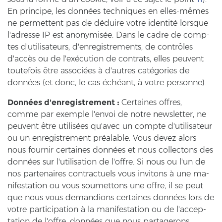
En prin­ci­pe, les données tech­ni­ques en elles-​mêmes
ne per­met­tent pas de déduire votre identité lorsque
l'adres­se IP est anonymisée. Dans le cadre de comp­
tes d'uti­li­sa­teurs, d'en­re­gis­tre­ments, de contrôles
d'accès ou de l'exécution de cont­rats, elles peu­vent
tou­te­fois être associées à d'autres catégories de
données (et donc, le cas échéant, à votre per­son­ne).
Données d'en­re­gis­tre­ment :
Cer­tai­nes off­res,
comme par ex­emp­le l'envoi de notre news­let­ter, ne
peu­vent être utilisées qu'avec un comp­te d'uti­li­sa­teur
ou un en­re­gis­tre­ment préalable. Vous devez alors
nous four­nir cer­tai­nes données et nous coll­ec­tons des
données sur l'uti­li­sa­ti­on de l'offre. Si nous ou l'un de
nos par­ten­aires con­trac­tu­els vous in­vi­tons à une ma­
ni­fes­ta­ti­on ou vous sou­met­tons une offre, il se peut
que nous vous de­man­di­ons cer­tai­nes données lors de
votre par­ti­ci­pa­ti­on à la ma­ni­fes­ta­ti­on ou de l'ac­cep­
tati­on de l'offre, données que nous par­ta­ge­rons