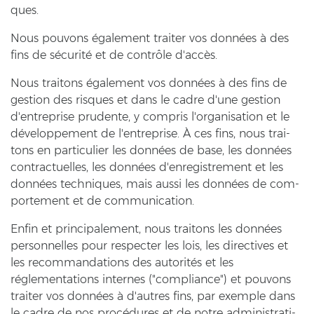
ques.
Nous pou­vons également trai­ter vos données à des
fins de sécurité et de contrôle d'accès.
Nous trai­tons également vos données à des fins de
ge­s­ti­on des ris­ques et dans le cadre d'une ge­s­ti­on
d'en­t­re­pri­se pru­den­te, y com­pris l'or­ga­ni­sa­ti­on et le
développement de l'en­t­re­pri­se. À ces fins, nous trai­
tons en par­ti­cu­lier les données de base, les données
con­trac­tu­el­les, les données d'en­re­gis­tre­ment et les
données tech­ni­ques, mais aussi les données de com­
porte­ment et de com­mu­ni­ca­ti­on.
Enfin et prin­ci­pa­le­ment, nous trai­tons les données
per­son­nel­les pour re­spec­ter les lois, les di­rec­ti­ves et
les re­com­man­da­ti­ons des autorités et les
réglementations in­ter­nes ("com­pli­ance") et pou­vons
trai­ter vos données à d'autres fins, par ex­emp­le dans
le cadre de nos procédures et de notre ad­mi­nis­tra­ti­