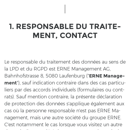
1. RE­SPONSA­BLE DU TRAI­TE­
MENT, CON­TACT
Le re­sponsa­ble du trai­te­ment des données au sens de
la LPD et du RGPD est ERNE Ma­nage­ment AG,
Bahn­hofstras­se 8, 5080 Lau­fen­burg ("
ERNE Ma­nage­
ment
"), sauf in­di­ca­ti­on con­tr­ai­re dans des cas par­ti­cu­
liers par des ac­cords in­di­vi­du­els (for­mu­lai­res ou cont­
rats). Sauf men­ti­on con­tr­ai­re, la présente déclaration
de pro­tec­tion des données s'ap­pli­que également aux
cas où la per­son­ne re­sponsa­ble n'est pas ERNE Ma­
nage­ment, mais une autre société du grou­pe ERNE.
C'est no­tam­ment le cas lorsque vous vi­si­tez un autre