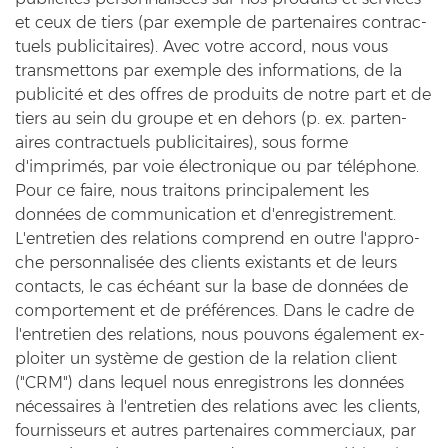
et ceux de tiers (par ex­emp­le de par­ten­aires con­trac­
tu­els pu­bli­ci­taires). Avec votre ac­cord, nous vous
trans­met­tons par ex­emp­le des in­for­ma­ti­ons, de la
publicité et des off­res de pro­duits de notre part et de
tiers au sein du grou­pe et en de­hors (p. ex. par­ten­
aires con­trac­tu­els pu­bli­ci­taires), sous forme
d'imprimés, par voie électronique ou par téléphone.
Pour ce faire, nous trai­tons prin­ci­pa­le­ment les
données de com­mu­ni­ca­ti­on et d'en­re­gis­tre­ment.
L'ent­re­ti­en des re­la­ti­ons com­prend en outre l'appro­
che personnalisée des cli­ents existants et de leurs
con­tacts, le cas échéant sur la base de données de
com­porte­ment et de préférences. Dans le cadre de
l'ent­re­ti­en des re­la­ti­ons, nous pou­vons également ex­
ploi­ter un système de ge­s­ti­on de la re­la­ti­on cli­ent
("CRM") dans le­quel nous en­re­gis­trons les données
nécessaires à l'ent­re­ti­en des re­la­ti­ons avec les cli­ents,
four­nis­seurs et autres par­ten­aires com­mer­ci­aux, par