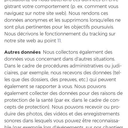
gis­trant votre com­porte­ment (p. ex. com­ment vous
na­vi­guez sur notre site web). Nous ren­dons ces
données an­ony­mes et les sup­pri­mons lorsqu'elles ne
sont plus per­ti­nen­tes pour les ob­jec­tifs pour­suivis.
Nous décrivons le fonc­ti­on­ne­ment du tracking sur
notre site web au point
11
.
Autres données
: Nous coll­ec­tons également des
données vous con­cer­nant dans d'autres si­tua­tions.
Dans le cadre de procédures ad­mi­nis­tra­ti­ves ou ju­di­
ci­ai­res, par ex­emp­le, nous rece­vons des données (tel­
les que des dos­siers, des preu­ves, etc.) qui peu­vent
également se rap­por­ter à vous. Nous pou­vons
également coll­ec­ter des données pour des rai­sons de
pro­tec­tion de la santé (par ex. dans le cadre de con­
cepts de pro­tec­tion). Nous pou­vons rece­voir ou pro­
dui­re des pho­tos, des vidéos et des en­re­gis­tre­ments
so­no­res dans les­quels vous pou­vez être re­con­naissa­
ble (par ex­emp­le lors d'événements, sur nos chan­tiers