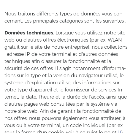
Nous trai­tons différents types de données vous con­
cer­nant. Les prin­ci­pa­les catégories sont les sui­van­tes :
Données tech­ni­ques
: Lorsque vous uti­li­sez notre site
web ou d'autres off­res électroniques (par ex. WLAN
gra­tuit sur le site de notre en­t­re­pri­se), nous coll­ec­tons
l'adres­se IP de votre ter­mi­nal et d'autres données
tech­ni­ques afin d'as­su­rer la fonctionnalité et la
sécurité de ces off­res. Il s'agit no­tam­ment d'in­for­ma­
ti­ons sur le type et la ver­si­on du na­vi­ga­teur utilisé, le
système d'ex­plo­ita­ti­on utilisé, des in­for­ma­ti­ons sur
votre type d'ap­pa­reil et le four­nis­seur de ser­vices In­
ter­net, la date, l'heure et la durée de l'accès, ainsi que
d'autres pages web consultées par le système via
notre site web. Afin de ga­ran­tir la fonctionnalité de
nos off­res, nous pou­vons également vous at­tri­buer, à
vous ou à votre ter­mi­nal, un code in­di­vi­du­el (par ex.
sous la forme d'un coo­kie, voir à ce sujet le point
11
).