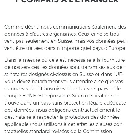
Comme décrit, nous com­mu­ni­quons également des
données à d'autres or­ga­nis­mes. Ceux-​ci ne se trou­
vent pas seu­le­ment en Suis­se, mais vos données peu­
vent être traitées dans n'im­por­te quel pays d'Eu­ro­pe.
Dans la me­su­re où cela est nécessaire à la four­ni­tu­re
de nos ser­vices, les données sont trans­mi­ses aux de­
sti­na­tai­res désignés ci-​dessus en Suis­se et dans l'UE.
Vous devez no­tam­ment vous at­tend­re à ce que vos
données soient trans­mi­ses dans tous les pays où le
grou­pe ERNE est représenté. Si un de­sti­na­tai­re se
trouve dans un pays sans pro­tec­tion légale adéquate
des données, nous ob­li­ge­ons con­trac­tu­el­le­ment le
de­sti­na­tai­re à re­spec­ter la pro­tec­tion des données
ap­pli­ca­ble (nous uti­li­sons à cet effet les clau­ses con­
trac­tu­el­les stan­dard révisées de la Com­mis­si­on