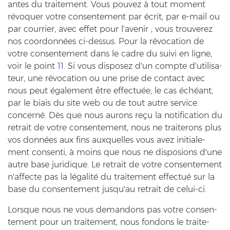
an­tes du trai­te­ment. Vous pou­vez à tout mo­ment
révoquer votre con­sen­te­ment par écrit, par e-​mail ou
par cour­ri­er, avec effet pour l'ave­nir ; vous trou­ver­ez
nos coordonnées ci-​dessus. Pour la révocation de
votre con­sen­te­ment dans le cadre du suivi en ligne,
voir le point
11
. Si vous dis­po­sez d'un comp­te d'uti­li­sa­
teur, une révocation ou une prise de con­tact avec
nous peut également être effectuée, le cas échéant,
par le biais du site web ou de tout autre ser­vice
concerné. Dès que nous au­rons reçu la no­ti­fi­ca­ti­on du
retrait de votre con­sen­te­ment, nous ne trai­te­rons plus
vos données aux fins au­x­quel­les vous avez in­itia­le­
ment con­sen­ti, à moins que nous ne dis­po­si­ons d'une
autre base ju­ri­di­que. Le retrait de votre con­sen­te­ment
n'af­fec­te pas la légalité du trai­te­ment effectué sur la
base du con­sen­te­ment jusqu'au retrait de celui-​ci.
Lorsque nous ne vous de­man­dons pas votre con­sen­
te­ment pour un trai­te­ment, nous fon­dons le trai­te­