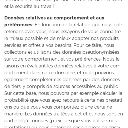
et la sécurité au tra­vail.
Données re­la­ti­ves au com­porte­ment et aux
préférences
: En fonc­tion de la re­la­ti­on que nous ent­
re­te­nons avec vous, nous es­say­ons de vous connaître
le mieux pos­si­ble et de mieux ad­ap­ter nos pro­duits,
ser­vices et off­res à vos be­so­ins. Pour ce faire, nous
coll­ec­tons et uti­li­sons des données pseudonymisées
sur votre com­porte­ment et vos préférences. Nous le
fai­sons en évaluant les données re­la­ti­ves à votre com­
porte­ment dans notre do­maine, et nous pou­vons
également compléter ces données par des données
de tiers, y com­pris de sources ac­ces­si­bles au pu­blic.
Sur cette base, nous pou­vons par ex­emp­le cal­cu­ler la
probabilité que vous ayez re­cours à cer­tai­nes pre­sta­ti­
ons ou que vous vous com­por­tiez d'une cer­taine
manière. Les données traitées à cet effet nous sont en
par­tie déjà con­nues (p. ex. lorsque vous uti­li­sez nos
pre­sta­ti­ons) ou nous ob­te­nons ces données en en­re­