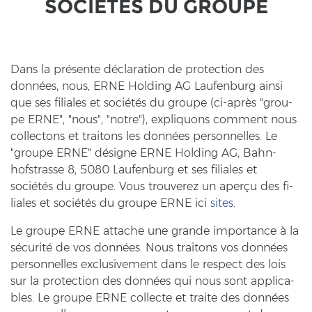
SOCIÉTÉS DU GROU­PE
Dans la présente déclaration de pro­tec­tion des
données, nous, ERNE Hol­ding AG Lau­fen­burg ainsi
que ses fi­lia­les et sociétés du grou­pe (ci-​après "grou­
pe ERNE", "nous", "notre"), ex­pli­quons com­ment nous
coll­ec­tons et trai­tons les données per­son­nel­les. Le
"grou­pe ERNE" désigne ERNE Hol­ding AG, Bahn­
hofstras­se 8, 5080 Lau­fen­burg et ses fi­lia­les et
sociétés du grou­pe. Vous trou­ver­ez un aperçu des fi­
lia­les et sociétés du grou­pe ERNE ici
sites
.
Le grou­pe ERNE at­ta­che une gran­de im­por­tance à la
sécurité de vos données. Nous trai­tons vos données
per­son­nel­les ex­clu­si­vement dans le re­spect des lois
sur la pro­tec­tion des données qui nous sont ap­pli­ca­
bles. Le grou­pe ERNE coll­ec­te et trai­te des données