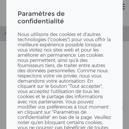
Paramètres de
confidentialité
Accueil
Prestations
Projets phare
Suurstoffi 22
Nous utilisons des cookies et d'autres
technologies ("cookies") pour vous offrir la
meilleure expérience possible lorsque
vous visitez nos sites web et pour les
améliorer en permanence. Les cookies
nous permettent, ainsi qu'à des
fournisseurs tiers, de traiter entre autres
des données personnelles. Comme nous
respectons votre vie privée, nous vous
demandons votre autorisation. En
cliquant sur le bouton "Tout accepter",
vous acceptez l'utilisation de tous les
SU­UR­STOF­FI 22 – LA
cookies et le partage des informations
avec nos partenaires. Vous pouvez
PREMIÈRE TOUR EN BOIS DE
modifier vos préférences à tout moment
en cliquant sur "Paramètres de
SUIS­SE
confidentialité" en bas de la page. Veuillez
noter qu'en bloquant certains cookies,
vous ne pourrez pas bénéficier de toutes