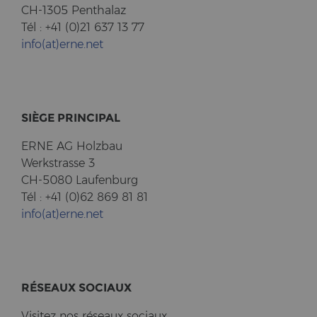
CH-1305 Pent­halaz
Tél : +41 (0)21 637 13 77
info(at)erne.net
SIÈGE PRIN­CI­PAL
ERNE AG Holz­bau
Werk­stras­se 3
CH-5080 Lau­fen­burg
Tél : +41 (0)62 869 81 81
info(at)erne.net
RÉSEAUX SO­CI­AUX
Vi­si­tez nos réseaux so­ci­aux.