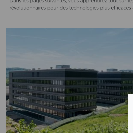
Dans les pages sui­van­tes, vous ap­p­rendrez tout sur l
révolutionnaires pour des tech­no­lo­gies plus ef­fi­caces