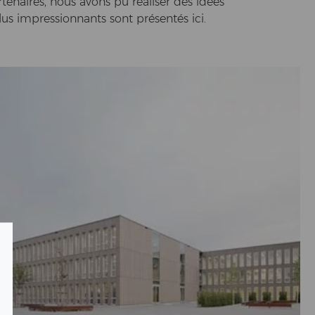
­ten­aires, nous avons pu réaliser des idées
lus im­pres­si­onnants sont présentés ici.