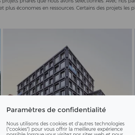
es pro­jets pha­res que nous avons sélectionnés. Avec nos par
 et plus économes en res­sour­ces. Cer­tains des pro­jets les p
Paramètres de confidentialité
Nous utilisons des cookies et d'autres technologies
("cookies") pour vous offrir la meilleure expérience
possible lorsque vous visitez nos sites web et pour