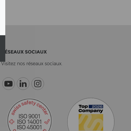
RÉSEAUX SO­CI­AUX
Vi­si­tez nos réseaux so­ci­aux.