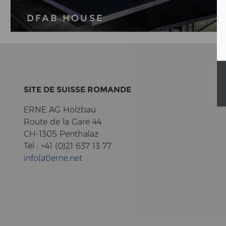
DFAB HOUSE
Plus d’informations sur les dernières
évolutions de la DFAB House.
PLUS D'INFORMATIONS
SITE DE SUIS­SE RO­MAN­DE
ERNE AG Holz­bau
Route de la Gare 44
CH-1305 Pent­halaz
Tél : +41 (0)21 637 13 77
info(at)erne.net