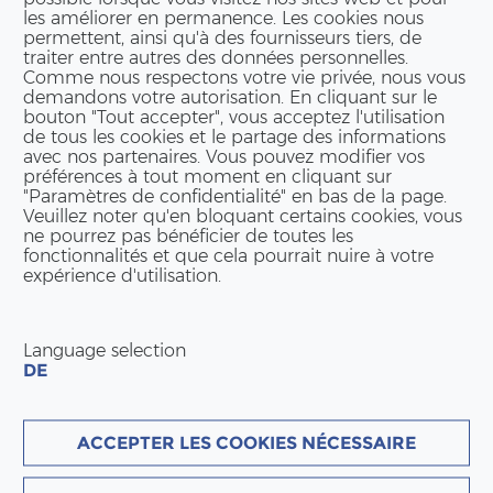
les améliorer en permanence. Les cookies nous
permettent, ainsi qu'à des fournisseurs tiers, de
SUURSTOFFI 22
traiter entre autres des données personnelles.
Comme nous respectons votre vie privée, nous vous
Pour plus d’informations sur la première
demandons votre autorisation. En cliquant sur le
bouton "Tout accepter", vous acceptez l'utilisation
tour en bois de la Suisse.
de tous les cookies et le partage des informations
avec nos partenaires. Vous pouvez modifier vos
PLUS D'INFORMATIONS
préférences à tout moment en cliquant sur
"Paramètres de confidentialité" en bas de la page.
Veuillez noter qu'en bloquant certains cookies, vous
ne pourrez pas bénéficier de toutes les
fonctionnalités et que cela pourrait nuire à votre
expérience d'utilisation.
Language selection
DE
ACCEPTER LES COOKIES NÉCESSAIRE